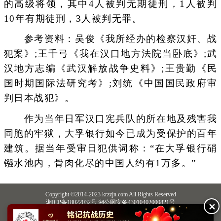
的高级将领，其中4人被判无期徒刑，1人被判
10年有期徒刑，3人被判无罪。
参考资料：吴俊《我所经办的检察汉奸、战
犯案》;王千弓《我在汉口地方法院当卧底》;武
汉地方志编《武汉解放战争史料》;王贵勤《民
国时期国际法研究考》;刘统《中国国民政府审
判日本战犯》。
作为当年日军汉口宪兵队的所在地及残害我
同胞的牢狱，大孚银行如今已成为受保护的百年
建筑。据当年受审日犯供词称：“在大孚银行硝
镪水池内，骨肉化尽的中国人约有1万多。”
Copyright ©2014-2023 krzzjn.com All Rights Reserved
湘ICP备18022032号 湘公网安备43010402000821号
✕
中央网信办违法和不良信息举报中心
长沙市互联网违法和不良信息举报中心
不良信息举报电话：0731-85531328 19198230121（微信同号）