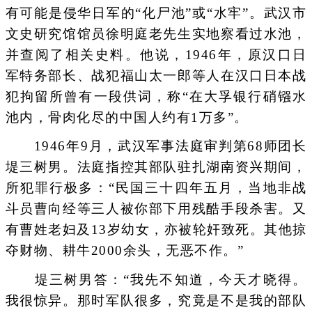
有可能是侵华日军的“化尸池”或“水牢”。武汉市
文史研究馆馆员徐明庭老先生实地察看过水池，
并查阅了相关史料。他说，1946年，原汉口日
军特务部长、战犯福山太一郎等人在汉口日本战
犯拘留所曾有一段供词，称“在大孚银行硝镪水
池内，骨肉化尽的中国人约有1万多”。
1946年9月，武汉军事法庭审判第68师团长
堤三树男。法庭指控其部队驻扎湖南资兴期间，
所犯罪行极多：“民国三十四年五月，当地非战
斗员曹向经等三人被你部下用残酷手段杀害。又
有曹姓老妇及13岁幼女，亦被轮奸致死。其他掠
夺财物、耕牛2000余头，无恶不作。”
堤三树男答：“我先不知道，今天才晓得。
我很惊异。那时军队很多，究竟是不是我的部队