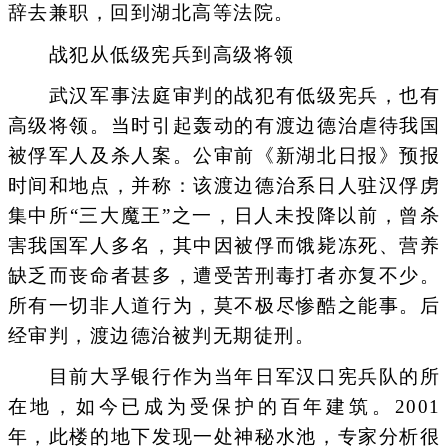
辞去兼职，回到湖北高等法院。
战犯从低级宪兵到高级将领
武汉军事法庭审判的战犯有低级宪兵，也有
高级将领。当时引起轰动的有渡边德治虐待我国
被俘军人及杀人案。公审前《新湖北日报》预报
时间和地点，并称：该渡边德治系日人驻汉俘虏
集中所“三大魔王”之一，日人未投降以前，曾杀
害我国军人多名，其中因被俘而饿毙冻死、营养
缺乏而丧命者甚多，遭受苦刑毒打者亦复不少。
所有一切非人道行为，莫不极尽惨酷之能事。后
经审判，渡边德治被判无期徒刑。
目前大孚银行作为当年日军汉口宪兵队的所
在地，如今已成为受保护的百年建筑。2001
年，此楼的地下发现一处神秘水池，专家分析很