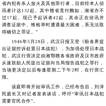
省内犯有杀人放火及其他罪行者，目前经本人侦
讯者计达132起。其中赣省竟付阙如，湘省亦不
过17起。现已予起诉者42起，其余正在侦讯并
调查证据中。惟检举时遭遇最大困难，系无法取
得确切之罪证。”
1946年5月28日，武汉日报又登《盼各界提
出证据控诉处置日本战犯》，为加强处理日本战
犯，武汉行营决定由湘鄂赣各省政府及汉市政府
从速鼓励人民提出证据向当局报告战犯之罪行，
当场更决定以后每逢星期二下午2时，在行营汇
报。
该庭即将开始审讯工作，已经布告后，刘泽
民庭长又对记者发表谈话，呼吁“审讯日本战犯
需要官民合作”。