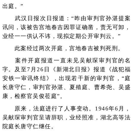
出庭。”
武汉日报次日报道：“昨由审判官孙湛提案
讯问，该被告宫地春吉因罪证确凿，责无可卸，
业经一一供认不讳，现拟定期公开审判云。”
此案经过两次开庭，宫地春吉被判死刑。
案件开庭报道一直未见吴献琛审判官的名
字。及至7月26日《新湖北日报》报道《战犯福
安铁一审讯终结》，出现若干新的审判官，“庭
长唐守仁，审判官孙湛、夏殖庭、曹希尧、吴盛
康，检察官吴俊莅庭”。
原来，法庭进行了人事变动。1946年6月，
吴献琛审判官呈请辞职，业经照准，湖北高等法
院庭长唐守仁继任。