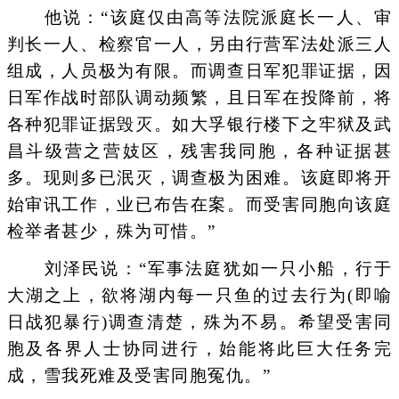
他说：“该庭仅由高等法院派庭长一人、审
判长一人、检察官一人，另由行营军法处派三人
组成，人员极为有限。而调查日军犯罪证据，因
日军作战时部队调动频繁，且日军在投降前，将
各种犯罪证据毁灭。如大孚银行楼下之牢狱及武
昌斗级营之营妓区，残害我同胞，各种证据甚
多。现则多已泯灭，调查极为困难。该庭即将开
始审讯工作，业已布告在案。而受害同胞向该庭
检举者甚少，殊为可惜。”
刘泽民说：“军事法庭犹如一只小船，行于
大湖之上，欲将湖内每一只鱼的过去行为(即喻
日战犯暴行)调查清楚，殊为不易。希望受害同
胞及各界人士协同进行，始能将此巨大任务完
成，雪我死难及受害同胞冤仇。”