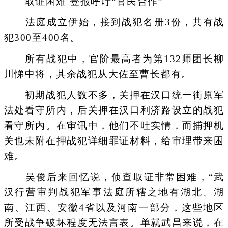
取证困难 登报呼吁“官民合作”
法庭成立伊始，接到战犯名册3份，共有战
犯300至400名。
所有战犯中，官阶最高者为第132师团长柳
川悌中将，其余战犯从大佐至曹长都有。
初期战犯人数不多，关押在汉口统一街原军
法处看守所内，后关押在汉口利济路设立的战犯
看守所内。在审讯中，他们不吐实情，而捕押机
关也未附在押战犯详细罪证材料，给审理带来困
难。
吴俊后来回忆说，侦查取证非常困难，“武
汉行营审判战犯军事法庭所辖之地有湖北、湖
南、江西、安徽4省以及河南一部分，这些地区
所受战争破坏程度无法言表。单就武昌来说，在