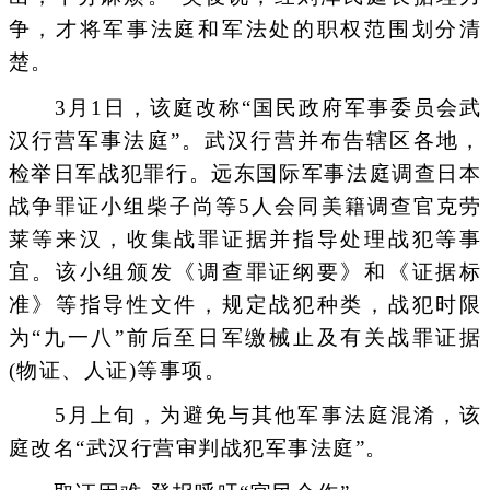
争，才将军事法庭和军法处的职权范围划分清
楚。
3月1日，该庭改称“国民政府军事委员会武
汉行营军事法庭”。武汉行营并布告辖区各地，
检举日军战犯罪行。远东国际军事法庭调查日本
战争罪证小组柴子尚等5人会同美籍调查官克劳
莱等来汉，收集战罪证据并指导处理战犯等事
宜。该小组颁发《调查罪证纲要》和《证据标
准》等指导性文件，规定战犯种类，战犯时限
为“九一八”前后至日军缴械止及有关战罪证据
(物证、人证)等事项。
5月上旬，为避免与其他军事法庭混淆，该
庭改名“武汉行营审判战犯军事法庭”。