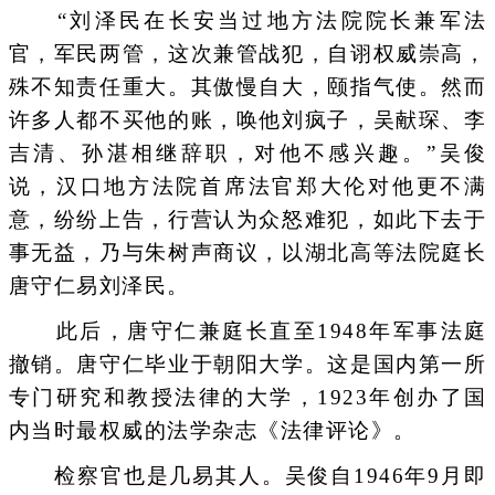
“刘泽民在长安当过地方法院院长兼军法
官，军民两管，这次兼管战犯，自诩权威崇高，
殊不知责任重大。其傲慢自大，颐指气使。然而
许多人都不买他的账，唤他刘疯子，吴献琛、李
吉清、孙湛相继辞职，对他不感兴趣。”吴俊
说，汉口地方法院首席法官郑大伦对他更不满
意，纷纷上告，行营认为众怒难犯，如此下去于
事无益，乃与朱树声商议，以湖北高等法院庭长
唐守仁易刘泽民。
此后，唐守仁兼庭长直至1948年军事法庭
撤销。唐守仁毕业于朝阳大学。这是国内第一所
专门研究和教授法律的大学，1923年创办了国
内当时最权威的法学杂志《法律评论》。
检察官也是几易其人。吴俊自1946年9月即