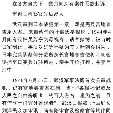
在各方努力下，数月间所有案件悉数起诉。
审判官检察官先后易人
武汉审判日本战犯第一案，即是宪兵宫地春
吉杀人案。来自蔡甸的叶廖氏举报说，1944年4
月间有汉奸吴芳亭为母祝寿，请客赌博，被当时
日军制止，事后汉奸等怀疑为其夫叶朝会报告，
日本宪兵队蔡甸分驻所所长宫地春吉便将叶朝会
逮捕至日宪兵分驻所内，亲手开枪打死，并弃尸
河中。
1946年6月25日，武汉军事法庭首次公审战
犯，仍有宫地春吉案在列。当时“各报社记者及
人民之自由旁听者，约百人左右，座为之满，且
有佇立于门窗外遥观者”。武汉日报载：“由庭长
刘泽民亲加审讯，尚有陪审官及检察官等均伴同