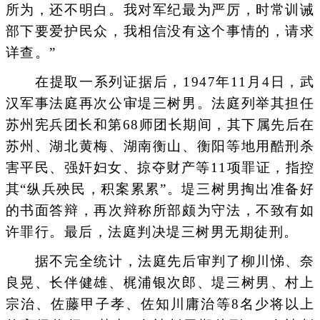
所为，还不明白。我对军纪最为严厉，时常训诫
部下要爱护民众，我相信没有这个事情的，请求
详查。”
在提取一系列证据后，1947年11月4日，武
汉军事法庭再次公审堤三树男。法庭列举其担任
苏州宪兵团长和第68师团长期间，其下属先后在
苏州、湖北黄梅、湖南衡山、衡阳等地用酷刑杀
害平民、强奸妇女、掠夺财产等11项罪证，指控
其“纵兵殃民，积案累累”。堤三树男掏出准备好
的书面答辩，再次辩称所部颇为守法，不致有如
许罪行。最后，法庭判决堤三树男无期徒刑。
据不完全统计，法庭先后审判了柳川悌、奈
良晃、长伴健雄、梶浦银次郎、堤三树男、村上
宗治、佐藤甲子孝、佐知川庸治等8名少将以上