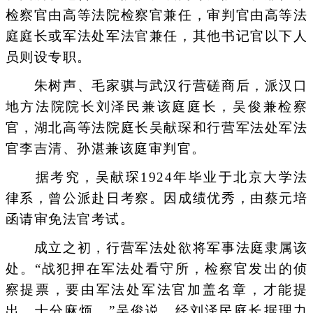
检察官由高等法院检察官兼任，审判官由高等法
庭庭长或军法处军法官兼任，其他书记官以下人
员则设专职。
朱树声、毛家骐与武汉行营磋商后，派汉口
地方法院院长刘泽民兼该庭庭长，吴俊兼检察
官，湖北高等法院庭长吴献琛和行营军法处军法
官李吉清、孙湛兼该庭审判官。
据考究，吴献琛1924年毕业于北京大学法
律系，曾公派赴日考察。因成绩优秀，由蔡元培
函请审免法官考试。
成立之初，行营军法处欲将军事法庭隶属该
处。“战犯押在军法处看守所，检察官发出的侦
察提票，要由军法处军法官加盖名章，才能提
出，十分麻烦。”吴俊说，经刘泽民庭长据理力