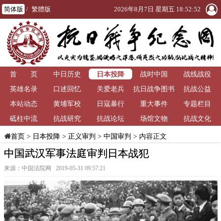
简体版
/
繁體版
2026年8月7日 星期五 18:52:53
日本投降
首 页
中日历史
战时中国
战线战役
英雄名录
口述回忆
关爱老兵
抗日战争图书
抗战公益
本站动态
黄埔军校
日寇暴行
重大事件
馆
专题栏目
砥柱中流
抗战研究
抗战论坛
场馆文物
抗战文化
>
日本投降
>
正义审判
>
中国审判
> 内容正文
首页
中国武汉军事法庭审判日本战犯
来源：中国法院网 2019-05-31 09:57:21