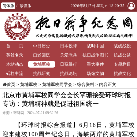
简体版
/
繁體版
2026年8月7日 星期五 18:20:35
首 页
中日历史
日本投降
战时中国
战线战役
英雄名录
口述回忆
关爱老兵
抗日战争图书
抗战公益
黄埔军校
本站动态
日寇暴行
重大事件
馆
专题栏目
砥柱中流
抗战研究
抗战论坛
场馆文物
抗战文化
>
黄埔军校
>
黄埔军校同学会
>
综合资料
> 内容正文
首页
北京市黄埔军校同学会会长覃珊接受环球时报
专访：黄埔精神就是促进祖国统一
来源：环球网 2024-07-21 09:32:26
【环球时报综合报道】6月16日，黄埔军校
迎来建校100周年纪念日，海峡两岸的黄埔军校