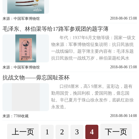
2018-08-06 15:08
来源：中国军事博物馆
毛泽东、林伯渠等给17路军参观团的题字薄
年代：1937年6月文物等级：国家一级文
物来源：军事博物馆征集说明：抗日民族统
一战线编印。题字簿主要内容有：毛泽东题
抗日民族统一战线万岁，林伯渠题松风水
月，仙露明珠，蔡树藩题争取迅速抗战，激
2018-08-06 15:08
来源：中国军事博物馆
底实现民主，丁玲题中国民族解放的胜利的
抗战文物——毋忘国耻茶杯
争取，有赖于中国的前进青年。诸君共勉
之，李立三题努力救国等
口径8厘米，高5 9厘米。蓝彩边，题有
勤用国货，挽回利权，爱国同胞，毋忘国
耻。辛已夏月于珠山徐永发作，底矾红款徐
永发造。
2018-08-06 14:08
来源：7788收藏
上一页
1
2
3
4
下一页