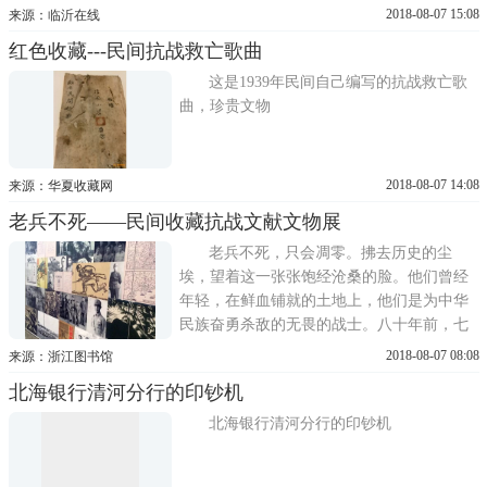
1952年复员回家，现在家乡安度晚年。亓玉
2018-08-07 15:08
来源：临沂在线
山参军时获得的立功奖状
红色收藏---民间抗战救亡歌曲
这是1939年民间自己编写的抗战救亡歌
曲，珍贵文物
2018-08-07 14:08
来源：华夏收藏网
老兵不死——民间收藏抗战文献文物展
老兵不死，只会凋零。拂去历史的尘
埃，望着这一张张饱经沧桑的脸。他们曾经
年轻，在鲜血铺就的土地上，他们是为中华
民族奋勇杀敌的无畏的战士。八十年前，七
月七日，卢沟桥的枪炮声，拉开了中华民族
2018-08-07 08:08
来源：浙江图书馆
全面抗战的序幕。地不分南北，人不分老
北海银行清河分行的印钞机
幼，年轻的士兵们筑起血肉的长城，慷慨赴
国难，唤起万众一心、共御外侮的民族觉
北海银行清河分行的印钞机
醒，写下惊天地、泣鬼神的篇章。习主席...