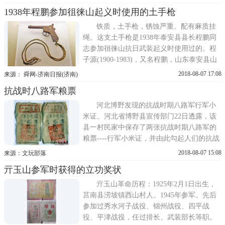
地颁发的图章式木刻《通行证》，以紫色印
1938年程鹏参加徂徕山起义时使用的土手枪
油加盖于土黄色草纸上，通幅7 5厘米
&times;9 3厘米，图案四周带边框，左右顶端
铁质，土手枪，锈蚀严重。配有麻质挂
各有五角星一颗，中上边框内...
绳。这支土手枪是1938年泰安县县长程鹏同
志参加徂徕山抗日武装起义时使用过的。程
子源(1900-1983)，又名程鹏，山东泰安县山
阳村人。1924年参加冯玉祥部队任连长。
2018-08-07 17:08
来源： 舜网-济南日报(济南)
1932年任泰安县六区区长。1938年参加徂徕
抗战时八路军粮票
山抗日武装起义，同年加入中国共产党。先
后任八路军山东抗日游击第四支队中队长、
河北博野发现的抗战时期八路军行军小
二团副团长、独立团团长，泰...
米证。河北省博野县宣传部门22日透露，该
县一村民家中保存了两张抗战时期八路军的
粮票----行军小米证，并由此勾起人们的抗战
记忆。据介绍，由博野县南堤圈村宋爱和家
2018-08-07 15:08
来源：文玩部落
保存的这两张抗战时期八路军行军小米证小
亓玉山参军时获得的立功奖状
票，印在白色毛边纸上，该票长8 5厘米，宽
5 5厘米，加盖有115军部和晋察冀军区红印
亓玉山革命历程：1925年2月1日出生，
章，两侧印有边区...
莒南县涝坡镇西山村人。1945年参军。先后
参加过秀水河子战役、锦州战役、四平战
役、平津战役，任过排长、武装部长等职。