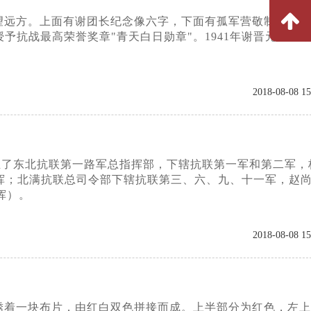
望远方。上面有谢团长纪念像六字，下面有孤军营敬制字样。
予抗战最高荣誉奖章"青天白日勋章"。1941年谢晋元遇害
2018-08-08 15
成立了东北抗联第一路军总指挥部，下辖抗联第一军和第二军，
挥；北满抗联总司令部下辖抗联第三、六、九、十一军，赵
挥）。
2018-08-08 15
绣着一块布片，由红白双色拼接而成。上半部分为红色，左上