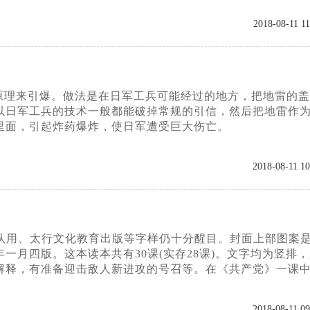
2018-08-11 11
原理来引爆。做法是在日军工兵可能经过的地方，把地雷的盖
以日军工兵的技术一般都能破掉常规的引信，然后把地雷作
里面，引起炸药爆炸，使日军遭受巨大伤亡。
2018-08-11 10
X部队用、太行文化教育出版等字样仍十分醒目。封面上部图案
月四版。这本读本共有30课(实存28课)。文字均为竖排
解释，有准备迎击敌人新进攻的号召等。在《共产党》一课
2018-08-11 09