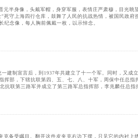
晋元半身像，头戴军帽，身穿军服，表情庄严肃穆，目光眺
"死守上海四行仓库，鼓舞了人民的抗战热情，被国民政府授
长纪念像，每人胸前佩戴一枚，以示悼念。
表统一建制宣言后，到1937年共建立了十一个军。同时，又
指挥部，下辖抗联第四、五、七、八、十军，周保中任总指
为东北抗联第三路军并成立了第三路军总指挥部，李兆麟任总指
夹克备受瞩目。翻开这件皮夹克右边下摆，只见它的内衬上