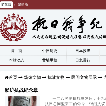
简体版
/
繁體版
首 页
中日历史
日本投降
本站动态
黄埔军校
日寇暴行
场馆文物
抗战文物
民间文物展示
首页
淞沪抗战纪念章
一二八淞沪抗战爆发后，十九
抗日总同盟罢工的命令，强烈抗议