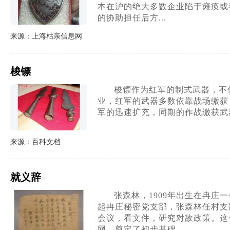
本在沪的绝大多数企业陷于瘫痪或
的协助担任后方...
来源：上海枯亲信息网
梭镖
梭镖作为红军的制式武器，不
业，红军的武器多数依靠战场缴获，
军的迅速扩充，同期的作战缴获武
来源：百科文档
就义辞
张森林，1909年出生在冉庄
起冉庄秘密党支部，张森林任村支
会议，看文件，研究对敌政策。这
网，奠定了初步基础...