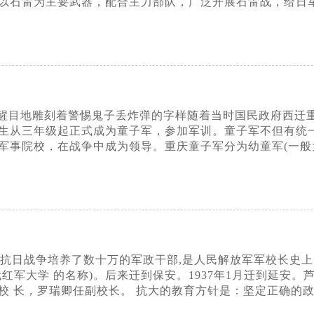
以石雷为主要武器，配合主力部队，广泛开展石雷战，给日
醒目地雕刻着警惕鬼子丢炸弹的字样随着当时国民政府西迁重
生从三年级起正式成为童子军，参加军训。童子军不但有统
院校，在战争中成为领导。重庆童子军分为幼童军(一般为8-11
抗日战争培养了数十万的军政干部,是人民解放军军校长史上的骄
红军大学 的名称)。后来迁到保安。1937年1月迁到延安
校 长，罗瑞卿任副校长。 抗大的教育方针是：坚定正确的