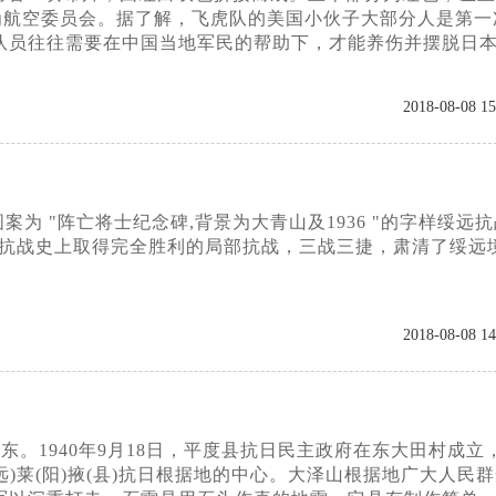
为航空委员会。据了解，飞虎队的美国小伙子大部分人是第一
队员往往需要在中国当地军民的帮助下，才能养伤并摆脱日
2018-08-08 15
图案为 "阵亡将士纪念碑,背景为大青山及1936 "的字样绥远
国抗战史上取得完全胜利的局部抗战，三战三捷，肃清了绥远
2018-08-08 14
东。1940年9月18日，平度县抗日民主政府在东大田村成立
)莱(阳)掖(县)抗日根据地的中心。大泽山根据地广大人民