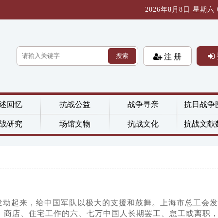
2026年8月8日 星期六 07
搜索
注 册
述回忆
抗战公益
战争寻亲
抗日战争
战研究
场馆文物
抗战文化
抗战文献
发动起来，给中国军队以极大的支援和鼓舞。上海市总工会发
、商店、住宅工作的六、七万中国人长期罢工、怠工或离职