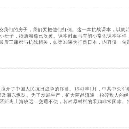
烧我们的房子，我们要把他们打倒。这一本抗战课本，以简
装小册子，纸质粗糙已泛黄。课本封面写有初小常识课本字样
最后三课都与抗战相关，如第38课为打倒日本，内容仅一句
爆发,拉开了中国人民抗日战争的序幕。1941年1月，中共中
师及浙东纵队。为了发展生产，扩大商品流通，粉碎敌人的经济
地区距离上海较远，交通不便，各种原材料的采购非常困难、