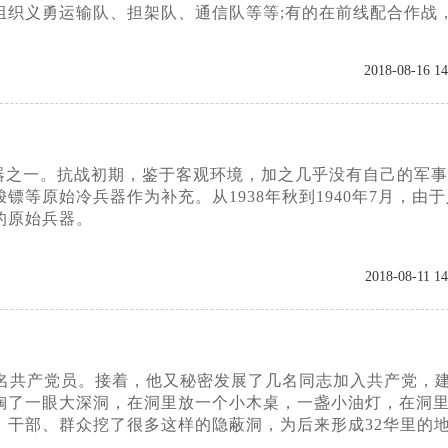
组织义勇运输队、担架队、通信队等等;有的在前线配合作战
2018-08-16 14
器之一。抗战初期，鉴于客观环境，加之几乎没有自己的军事
原始冷兵器作为补充。从1938年秋到1940年7月，由于
的原始兵器。
2018-08-11 14
第一名共产党员。接着，他又秘密发展了几名同志加入共产党，
掏了一眼大深洞，在洞里放一个小木桌，一盏小油灯，在洞
干部、群众挖了很多这样的隐蔽洞，为后来形成32华里的