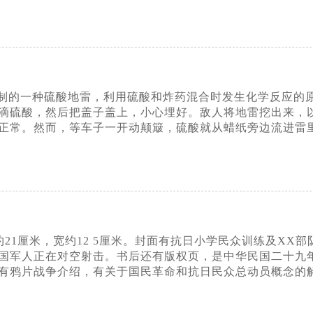
制的一种硫酸地雷，利用硫酸和炸药混合时发生化学反应的
滴硫酸，然后把盖子盖上，小心埋好。敌人将地雷挖出来，
正常。然而，等车子一开动颠簸，硫酸就从蜡纸旁边流进雷
约21厘米，宽约12 5厘米。封面有抗日小学民众训练及X
国军人正在对空射击。书后还有版权页，是中华民国二十九年一
有鸦片战争介绍，有关于国民革命和抗日民众总动员概念的