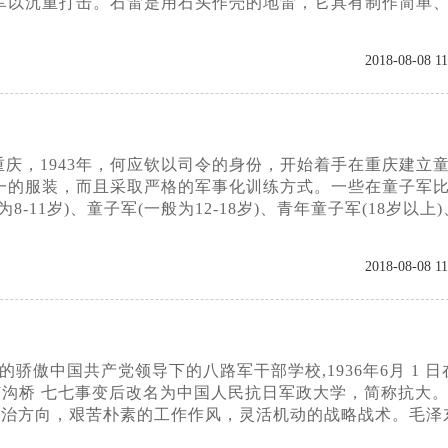
军以沉重打击。石雷是用石头作壳的地雷，它具有制作简单
2018-08-08 11
庆，1943年，何应钦以司令的身份，开始着手在重庆建立
一的服装，而且采取严格的军事化训练方式。一些在童子军
岁)、童子军(一般为12-18岁)、青年童子军(18岁以上)
2018-08-08 11
傲中国共产党领导下的八路军干部学校,1936年6月 1 日
。芦沟桥 七七事变后改名为中国人民抗日军政大学，简称抗大
政治方向，艰苦朴素的工作作风，灵活机动的战略战术。毛泽