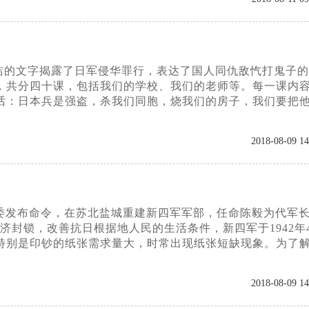
洁的文字揭露了日军侵华罪行，表达了国人同仇敌忾打鬼子的
，共分四十课，包括我们的学校、我们的老师等。每一课内
话：日本兵是强盗，杀我们同胞，烧我们的房子，我们要把
2018-08-09 14
央军委发布命令，在苏北盐城重建新四军军部，任命陈毅为代军
封锁，改善抗日根据地人民的生活条件，新四军于1942年
特别是印钞的纸张需求量大，时常出现纸张短缺现象。为了
2018-08-09 14