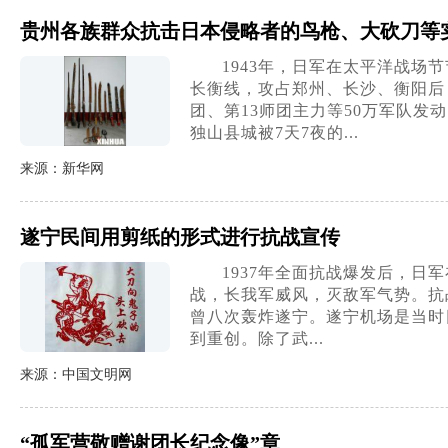
贵州各族群众抗击日本侵略者的鸟枪、大砍刀等
1943年，日军在太平洋战场
长衡线，攻占郑州、长沙、衡阳后
团、第13师团主力等50万军队
独山县城被7天7夜的...
来源：新华网
遂宁民间用剪纸的形式进行抗战宣传
1937年全面抗战爆发后，
战，长我军威风，灭敌军气势。抗
曾八次轰炸遂宁。遂宁机场是当时
到重创。除了武...
来源：中国文明网
“孤军营敬赠谢团长纪念像”章