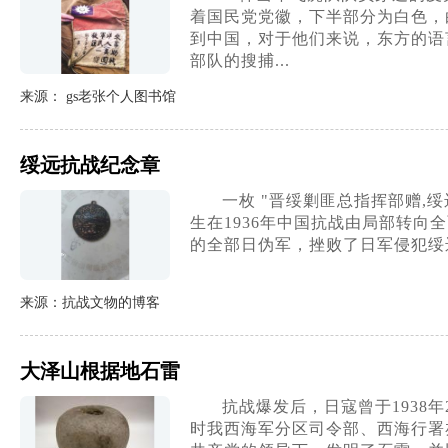
着国民党党徽，下半部分为白色，
到中国，对于他们来说，东方的语
部队的搜捕...
来源： gs老张个人图书馆
绥远抗战纪念章
一枚 "晋绥剿匪总指挥部赠,绥
生在1936年中国抗战由局部转
的全部日伪军，挫败了日军侵犯绥
来源：抗战文物的博客
大泽山根据地石雷
抗战爆发后，日寇曾于1938
时我西海军分区司令部、西海行署亦