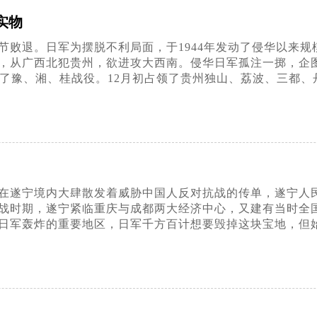
实物
节节败退。日军为摆脱不利局面，于1944年发动了侵华以
，从广西北犯贵州，欲进攻大西南。侵华日军孤注一掷，企图
发动了豫、湘、桂战役。12月初占领了贵州独山、荔波、三都
日军在遂宁境内大肆散发着威胁中国人反对抗战的传单，遂宁
战时期，遂宁紧临重庆与成都两大经济中心，又建有当时全
日军轰炸的重要地区，日军千方百计想要毁掉这块宝地，但