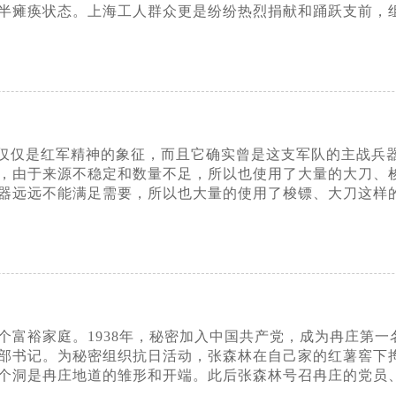
半瘫痪状态。上海工人群众更是纷纷热烈捐献和踊跃支前，
仅仅是红军精神的象征，而且它确实曾是这支军队的主战兵
由于来源不稳定和数量不足，所以也使用了大量的大刀、梭镖等
器远远不能满足需要，所以也大量的使用了梭镖、大刀这样
一个富裕家庭。1938年，秘密加入中国共产党，成为冉庄
部书记。为秘密组织抗日活动，张森林在自己家的红薯窖下
个洞是冉庄地道的雏形和开端。此后张森林号召冉庄的党员、