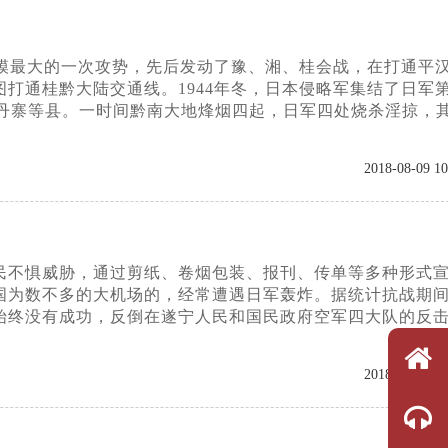
来规模最大的一次攻势，先后发动了豫、湘、桂会战，在打通平
打通桂黔大陆交通线。1944年冬，日本侵略军集结了日军第
、丹寨等县。一时间黔南大地烽烟四起，日军四处烧杀淫掠，
2018-08-09 10
人民不惧威胁，通过剪纸、卷烟包装、报刊、传单等多种形式
国为数不多的大机场的，经常遭遇日军轰炸。据统计抗战期
始终没有成功，反倒在遂宁人民和国民政府空军四大队的反
2018-08-09 10