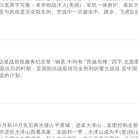
白底黑字写着：来华助战洋人(美国)，军民一体救护。落款
言与风俗是完全陌生的。空战中一旦被击中、跳伞，飞虎队
远挺战前线服务纪念章 "铜质,中间有 "民族先锋 "四字,北面
向全面抗日的时期，是局部抗战取得完全胜利的重大战役,是中
远的计划。
年2月和10月先后两次侵占平度城，进逼大泽山，妄图控制全胶
进驻大泽山西麓高家、韭园村一带，大泽山成为平(度)招(远