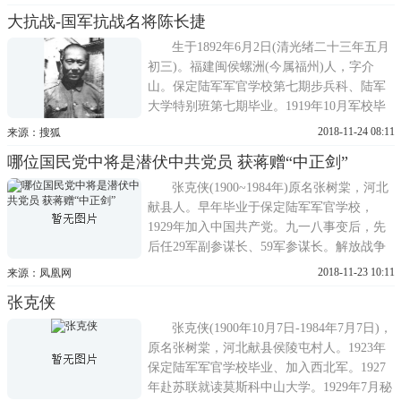
祠堂拾回，因此乳名拾拾。长捷7岁时入小学
大抗战-国军抗战名将陈长捷
读书，成绩优异，得老师田春干赏识，资助
他人福州师范学堂，后招之为婿。辛亥革命
生于1892年6月2日(清光绪二十三年五月
后，他转入
初三)。福建闽侯螺洲(今属福州)人，字介
山。保定陆军军官学校第七期步兵科、陆军
大学特别班第七期毕业。1919年10月军校毕
业后派任山西陆军第4混成旅(旅长赵戴文)第
2018-11-24 08:11
来源：搜狐
7团(团长龚凤山)第1营(营长卢丰年)少尉见习
哪位国民党中将是潜伏中共党员 获蒋赠“中正剑”
官、第1连中尉排长、上尉连长、少校团副。
1925年1月调升第1旅(旅长傅存怀)第2团(团长
张克侠(1900~1984年)原名张树棠，河北
卢丰年)中校
献县人。早年毕业于保定陆军军官学校，
1929年加入中国共产党。九一八事变后，先
后任29军副参谋长、59军参谋长。解放战争
时期，任国民党第三绥靖区中将副司令。
2018-11-23 10:11
来源：凤凰网
1948年11月，根据党的指示，在淮海战役前
张克侠
线率部起义。新中国成立后，先后任华东军
政委员会农林部长，国家林业部副部长兼林
张克侠(1900年10月7日-1984年7月7日)，
业科学院院长、党组书记等职。
原名张树棠，河北献县侯陵屯村人。1923年
保定陆军军官学校毕业、加入西北军。1927
年赴苏联就读莫斯科中山大学。1929年7月秘