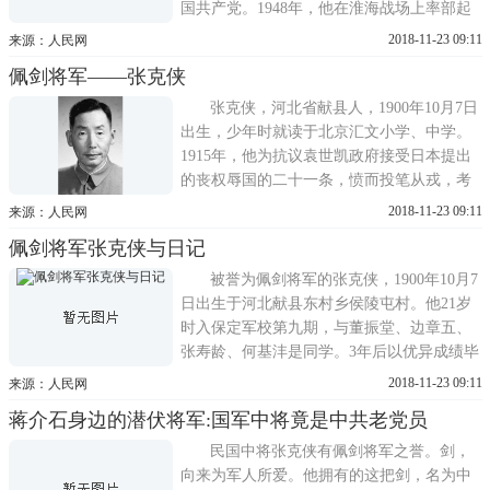
国共产党。1948年，他在淮海战场上率部起
义，打乱了国民党军队的整个部署……张克
2018-11-23 09:11
来源：人民网
侠曾拥有过一柄总长380毫米，刃长255毫
佩剑将军――张克侠
米，剑身上刻有不成功便成仁六字，剑柄上
刻有校长蒋中正赠六字的短剑。此剑名为中
张克侠，河北省献县人，1900年10月7日
正剑，是蒋介石为了笼络
出生，少年时就读于北京汇文小学、中学。
1915年，他为抗议袁世凯政府接受日本提出
的丧权辱国的二十一条，愤而投笔从戎，考
入北京清河陆军军官预备学校，从此开始了
2018-11-23 09:11
来源：人民网
他的戎马生涯。1923年，张克侠从保定军官
佩剑将军张克侠与日记
学校毕业后，加入冯玉祥将军部队。为了参
加国民革命，1924年1月，他到广州投奔孙中
被誉为佩剑将军的张克侠，1900年10月7
山，任陆军讲武学校教
日出生于河北献县东村乡侯陵屯村。他21岁
时入保定军校第九期，与董振堂、边章五、
张寿龄、何基沣是同学。3年后以优异成绩毕
业，加入冯玉祥的部队。因为冯玉祥娶其妻
2018-11-23 09:11
来源：人民网
子的胞姐李德全为妻，所以与冯玉祥有特殊
蒋介石身边的潜伏将军:国军中将竟是中共老党员
的关系和交往。1948年11月8日，按照共产党
的指示，他与何基沣一起率国民党第五十九
民国中将张克侠有佩剑将军之誉。剑，
军两个师、第七十七
向来为军人所爱。他拥有的这把剑，名为中