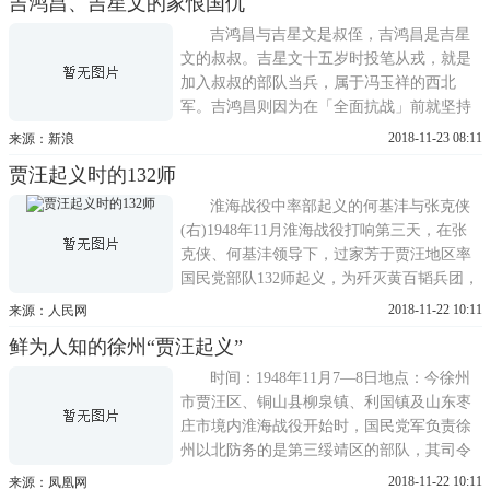
吉鸿昌、吉星文的家恨国仇
人物，但也是位悲剧人物。说他是英雄，是
因为在1937年7月7日爆发的卢沟桥事变中，
吉鸿昌与吉星文是叔侄，吉鸿昌是吉星
他作为坚守宛平的驻军团长，
文的叔叔。吉星文十五岁时投笔从戎，就是
加入叔叔的部队当兵，属于冯玉祥的西北
军。吉鸿昌则因为在「全面抗战」前就坚持
抗日，1934年被国民党政府以「违反国策」
2018-11-23 08:11
来源：新浪
罪名枪毙;吉星文后来去了台湾，死于1958年
贾汪起义时的132师
「八二三炮战」中共发射的炮弹。吉星文为
多数台湾人熟知，主因是他打响了卢沟桥的
淮海战役中率部起义的何基沣与张克侠
第一枪，开启了全民族抗
(右)1948年11月淮海战役打响第三天，在张
克侠、何基沣领导下，过家芳于贾汪地区率
国民党部队132师起义，为歼灭黄百韬兵团，
顺利实现中共中央军委淮海战役第一阶段的
2018-11-22 10:11
来源：人民网
作战意图起到了至关重要的作用。进步力量
鲜为人知的徐州“贾汪起义”
控制132师1946年解放战争爆发前，国民党军
队进行整编，第三绥靖区77军长何基沣因剿
时间：1948年11月7—8日地点：今徐州
匪不力被蒋介石明
市贾汪区、铜山县柳泉镇、利国镇及山东枣
庄市境内淮海战役开始时，国民党军负责徐
州以北防务的是第三绥靖区的部队，其司令
部驻徐州，而前进指挥所设在贾汪。副司令
2018-11-22 10:11
来源：凤凰网