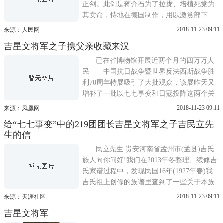
正剑。此剑是蒋介石为了拉拢、培植死党为
其卖命，特地在德国制作，用以激赏部下
的。此剑身全长380mm，刃长255mm，剑柄
2018-11-23 09:11
来源：人民网
为铜皮包覆。剑身刻有不成功，便成仁6字，
吉星文将军之子携父亲收藏来汉
剑柄上刻有校长蒋中正赠字样。但让蒋介石
没有料到的是，当他把中正剑颁发给张克侠
已在省博物馆开展近两个月的四万万人
时，张克侠已秘密加入了共
民——中国抗日战争暨世界反法西斯战争胜
利70周年特展吸引了大批观众，该展昨天又
增补了一批以七七事变和日寇投降这两个关
键时刻史实为主的展品。七七事变中，吉星
2018-11-23 09:11
来源：凤凰网
文将军曾率部奋勇抗击日军，打响了全面抗
给“七七事变”中的219团团长吉星文将军之子吉民立先
战的第一枪。昨天，吉星文将军之子吉民立
生的信
专程从台北来武汉，带来了几件吉将军收藏
的抗战文物展品。值得一
民立先生 贵安河南省孟州市(孟县)吉氏
族人向你问好!我们在2013年冬整理、续修吉
氏家谱过程中，发现民国16年(1927年春)我
吉氏祖上创修的族谱里查到了一些关于本族
三门后代人的相关信息以及从前辈口传中我
2018-11-23 09:11
来源：天涯社区
们得知已故中国抗日名将七七事变中的219团
吉星文将军
团长吉星文将军的祖籍地疑似孟州(孟县)西