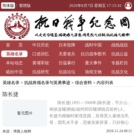
简体版
/
繁體版
2026年8月7日 星期五 17:15:42
首 页
中日历史
日本投降
战时中国
战线战役
英雄名录
口述回忆
关爱老兵
抗日战争图书
抗战公益
本站动态
黄埔军校
日寇暴行
重大事件
馆
专题栏目
砥柱中流
抗战研究
抗战论坛
场馆文物
抗战文化
英雄名录
>
抗战将领名录与英勇事迹
>
综合资料
> 内容列表
陈长捷
陈长捷(1895～1968年)陈长捷，字介山，
闽侯县螺洲镇(福州郊区螺洲镇店前村)人。
长捷为襁褓时家境贫困，其母受人雇佣当乳
母，因乳水不多，恐被东家辞退，只好狠心
将他弃置在陈氏宗祠的供桌上，后兄姐赶往
2018-11-24 08:11
来源：博雅人物网