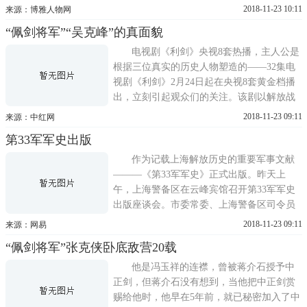
密加入中国共产党。1948年12月8日，与何基
2018-11-23 10:11
来源：博雅人物网
沣率国民革命军部属举行贾汪起义，促成了
“佩剑将军”“吴克峰”的真面貌
淮海战役中碾庄战役的胜利。建国后曾任林
业部副部长、中国林业科学研究院院长。是
电视剧《利剑》央视8套热播，主人公是
第四届人大代表、政协第
根据三位真实的历史人物塑造的——32集电
视剧《利剑》2月24日起在央视8套黄金档播
出，立刻引起观众们的关注。该剧以解放战
争为背景，描写了潜伏在敌人内部的我党最
2018-11-23 09:11
来源：中红网
高级别的间谍密使一号的斗争经历。据编剧
第33军军史出版
张成功介绍，主人公原型是历史上三位真实
人物：吴石、张克侠与何基沣三位将军，各
作为记载上海解放历史的重要军事文献
取三人名字中的一
———《第33军军史》正式出版。昨天上
午，上海警备区在云峰宾馆召开第33军军史
出版座谈会。市委常委、上海警备区司令员
江勤宏主持会议并讲话，上海警备区政委李
2018-11-23 09:11
来源：网易
光金到会讲话。第33军是上海警备区的前身
“佩剑将军”张克侠卧底敌营20载
部队之一，也是解放上海的主战部队之一。
从1949年5月12日到5月27日，第33军共歼敌
他是冯玉祥的连襟，曾被蒋介石授予中
4300余人。7月11日，根据
正剑，但蒋介石没有想到，当他把中正剑赏
赐给他时，他早在5年前，就已秘密加入了中