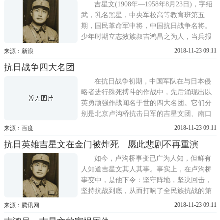
虢镇顺涧村，通过几十年的寻亲历程，多地
吉星文(1908年—1958年8月23日)，字绍
走访，查询大量资料
武，乳名黑星，中央军校高等教育班第五
期，国民革命军中将，中国抗日战争名将。
少年时期立志效族叔吉鸿昌之为人，当兵报
效祖国。1922年随族叔吉鸿昌参加西北军，
2018-11-23 09:11
来源：新浪
累升至营长。1933年长城抗战中因功升团
抗日战争四大名团
长。1936年调守北平西南的宛平县。1937年
七七卢沟桥事变中，指挥第29军219团在卢沟
在抗日战争初期，中国军队在与日本侵
桥抗击日军二十余日，开始中国
略者进行殊死搏斗的作战中，先后涌现出以
英勇顽强作战闻名于世的四大名团。它们分
别是北京卢沟桥抗击日军的吉星文团、南口
保卫战中的罗芳珪团、山西忻口会战中夜袭
2018-11-23 09:11
来源：百度
阳明堡日军飞机场的陈锡联团和淞沪抗战中
抗日英雄吉星文在金门被炸死 愿此悲剧不再重演
孤军八百壮士守卫上海四行仓库的谢晋元
团。他们抗击外侮、宁死不屈的爱国主义精
如今，卢沟桥事变已广为人知，但鲜有
神和英雄壮举在中国抗战史上留
人知道吉星文其人其事。事实上，在卢沟桥
事变中，是他下令：坚守阵地，坚决回击，
坚持抗战到底，从而打响了全民族抗战的第
一枪点击查看QQ秀。今天的年轻一代，对于
2018-11-23 09:11
来源：腾讯网
吉星文其人，恐怕知之者甚少。他是位英雄