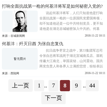
何基沣就是这个指挥所的主任。第三绥靖区
打响全面抗战第一枪的何基沣将军是如何秘密入党的?
只有2个军，计4个师12个团。其中，第59军
军部及所属180师也驻扎在贾汪，38师驻台儿
说起何基沣将军，人们只知道他是打响
庄(山东枣庄市境内
全面抗战第一枪的一位原国民党爱国将领，
却不知道他还是一位中共特别党员，更不知
道他是在湖北谷城秘密加入中共的。何基
沣，河北藁城县人，1898年10月生，早年在
2018-11-22 10:11
来源：谷城新闻网
冯玉祥部任职，1937年任国民党第29军宋哲
何基沣：歼灭日酋 为张自忠复仇
元部37师110旅旅长，驻守北平芦沟桥附近。
七七事变中，何基沣率部打响了中国人民全
抗日战争枣宜之战中，第33集团军总司
面抗战第一枪。当时
令张自忠将军战死于湖北宜城南瓜店。噩耗
传遍大江南北，举国哀恸，山河震动。国共
两党负责人和各界人士满腔悲愤，纷纷表以
诗词、挽联、祭文。毛泽东题词尽忠报国。
2018-11-22 10:11
来源：西陆网
朱德、彭德怀题词一战捷临沂，再战捷随
枣，伟哉将军，精神不死;打到鸭绿江，建设
上一页
1
..
7
8
9
..
44
新中国，责在朝野，团结图存。李宗仁将军
题词为英风不泯，民族之光。
下一页