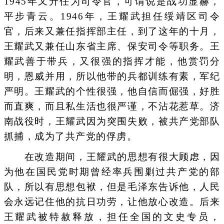
1945年又升任为司令官，可谓说是战功显赫，
平步青云。1946年，王耀武担任绥靖区司令
官，后来又兼任指挥部主任，到了这年的十月，
王耀武又兼任山东省主席、保安司令等职务。王
耀武善于带兵，又很强的指挥才能，他赏罚分
明，恩威并用，所以他带的兵都训练有素，军纪
严明。王耀武的个性很强，他自信而倔强，好胜
而直爽，而且私生活也很严谨，不沾花惹草。济
南战役时，王耀武因为突围失败，被共产党部队
抓捕，成为了共产党的俘虏。
在改造期间，王耀武的思想有很大顾虑，因
为他在国民党时期曾经率兵围剿过共产党的部
队，所以有思想包袱，但是毛泽东告诉他，人民
会永远记住他的抗日功劳，让他放心改造。后来
王耀武被特赦释放，担任全国的文史专员，