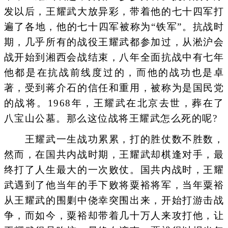
发以后，王耀武大放异彩，带着他的七十四军打
遍了各地，他的七十四军被称为“铁军”。抗战时
期，几乎所有的战役王耀武都参加过，从淞沪会
战开始到湘西会战结束，八年全面抗战中有七年
他都是在抗战前线度过的，而他的战功也是卓
著，受到蒋介石的信任和重用，被称为是国民党
的战将。1968年，王耀武在北京去世，葬在了
八宝山公墓。那么这位战将王耀武怎么死的呢?
王耀武一生战功累累，打的胜仗数不胜数，
然而，在国共内战时期，王耀武却棋逢对手，最
终打了人生最大的一次败仗。国共内战时，王耀
武遇到了他当年的手下败将粟裕将军，当年粟裕
从王耀武的围剿中侥幸突围出来，开始打游击战
争，而如今，粟裕却带着几十万人来攻打他，让