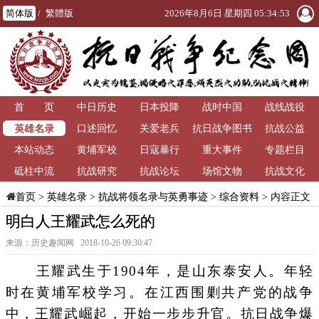
简体版
/
繁體版
2026年8月6日 星期四 05:34:54
首 页
中日历史
日本投降
战时中国
战线战役
英雄名录
口述回忆
关爱老兵
抗日战争图书
抗战公益
本站动态
黄埔军校
日寇暴行
重大事件
馆
专题栏目
砥柱中流
抗战研究
抗战论坛
场馆文物
抗战文化
>
英雄名录
>
抗战将领名录与英勇事迹
>
综合资料
> 内容正文
首页
明白人王耀武怎么死的
来源：历史趣闻网 2018-10-26 09:30:47
王耀武生于1904年，是山东泰安人。年轻
时在黄埔军校学习。在江西围剿共产党的战争
中，王耀武崛起，开始一步步升官。抗日战争爆