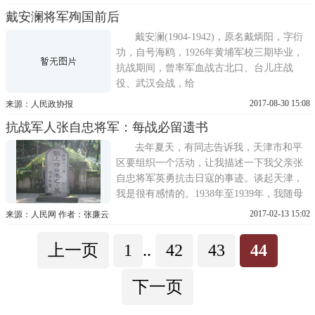
戴安澜将军殉国前后
戴安澜(1904-1942)，原名戴炳阳，字衍
功，自号海鸥，1926年黄埔军校三期毕业，
抗战期间，曾率军血战古北口、台儿庄战
役、武汉会战，给
2017-08-30 15:08
来源：人民政协报
抗战军人张自忠将军：每战必留遗书
去年夏天，有同志告诉我，天津市和平
区要组织一个活动，让我描述一下我父亲张
自忠将军英勇抗击日寇的事迹。谈起天津，
我是很有感情的。1938年至1939年，我随母
亲、哥嫂与叔叔一家在成都道住过一段时
2017-02-13 15:02
来源：人民网 作者：张廉云
间，而特别让
上一页
1
..
42
43
44
下一页