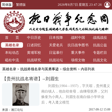
简体版
/
繁體版
2026年8月7日 星期五 23:47:26
首 页
中日历史
日本投降
战时中国
战线战役
英雄名录
口述回忆
关爱老兵
抗日战争图书
抗战公益
本站动态
黄埔军校
日寇暴行
重大事件
馆
专题栏目
砥柱中流
抗战研究
抗战论坛
场馆文物
抗战文化
英雄名录
>
抗战将领名录与英勇事迹
>
综合资料
> 内容列表
【贵州抗战名将谱】--刘眉生
刘眉生(1904―1937)，字天嘏，贵州遵义
南白镇人，他自幼丧母，由继母抚养，父刘
焕奎为小商人。刘眉生在南白镇小学毕业
后，考入遵义模范
2017-09-12 15:09
来源：湘江论坛