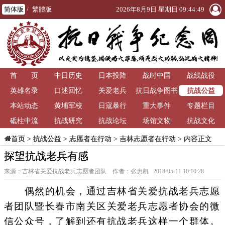
简体版
/
繁體版
2026年8月9日 星期日 09:44:50
首 页
中日历史
日本投降
战时中国
战线战役
抗战公益
英雄名录
口述回忆
关爱老兵
抗日战争图书
本站动态
黄埔军校
日寇暴行
重大事件
馆
专题栏目
砥柱中流
抗战研究
抗战论坛
场馆文物
抗战文化
>
抗战公益
>
志愿者在行动
>
吉林志愿者在行动
> 内容正文
首页
探望抗战老兵有感
来源：吉林省关爱抗战老兵志愿者团队 作者：张惠凯 2018-05-11 10:10:28
偶然的机会，通过吉林省关爱抗战老兵志愿
者团队暨长春市南关区关爱老兵志愿者协会的微
信公众号，了解到还有抗战老兵这样一个群体。