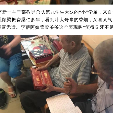
一军干部教导总队第九学生大队的“小”学弟，来自台
照顾梁振奋梁伯多年，看到叶大哥拿的香烟，又喜又气
表露无遗。李蓓阿姨管梁爷爷这个表现叫“笑得见牙不见