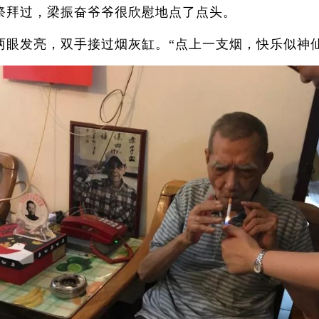
拜过，梁振奋爷爷很欣慰地点了点头。
发亮，双手接过烟灰缸。“点上一支烟，快乐似神仙