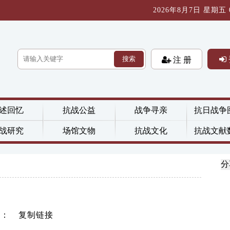
2026年8月7日 星期五 08
搜索
注 册
述回忆
抗战公益
战争寻亲
抗日战争
战研究
场馆文物
抗战文化
抗战文献
分
击：
复制链接