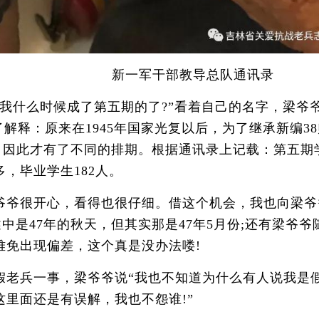
新一军干部教导总队通讯录
什么时候成了第五期的了?”看着自己的名字，梁爷爷
解释：原来在1945年国家光复以后，为了继承新编3
队，因此才有了不同的排期。根据通讯录上记载：第五
，毕业学生182人。
爷很开心，看得也很仔细。借这个机会，我也向梁爷
叙述中是47年的秋天，但其实那是47年5月份;还有梁
难免出现偏差，这个真是没办法喽!
兵一事，梁爷爷说“我也不知道为什么有人说我是假
里面还是有误解，我也不怨谁!”