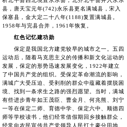
析北平县西北境置永乐县，北齐北平县并入永乐
县，唐天宝元年(742)永乐县更名满城县，宋入
保塞县，金大定二十八年(1188)复置满城县。
1958年与完县合并，1961年恢复。
红色记忆建功勋
保定是我国北方建党较早的城市之一。五四
运动后，随着马克思主义的传播和新文化运动的
发展，保定的形势迅速发展变化，1922年建立
了中国共产党的组织。受保定革命潮流的影响，
满城广大受压迫、受剥削的群众中蕴藏着摆脱困
境、找到一条求生之路的强烈愿望。当时，满城
有些进步青年如王茂臣、曹金月、何兆熊、刘宁
一等在保定二师、育德中学、保定六中、顺德四
师等学校读书，他们经常借假期回乡接触群众，
经常向农民宣传共产党领导人民打土豪分田地、