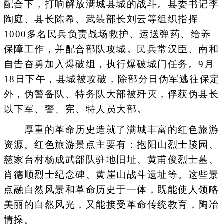
配合下，打响解放满城县城的战斗。县委书记李
陶庭、县长陈希、武装部长刘云等组织指挥
1000多名民兵负责战场救护、运送弹药、给养
保障工作，并配合部队攻城。民兵常汉臣、南和
自告奋勇加入爆破组，执行爆破城门任务。9月
18日下午，县城被攻破，除部分日伪军逃往保定
外，伪警备队、特务队大部被歼灭，俘获伪县长
以下军、警、宪、特人员大部。
厚重的革命历史造就了满城丰富的红色旅游
资源。红色旅游景点主要有：抱阳山烈士陵园、
慈家台村杨成武部队驻地旧址、黄甫俊烈士墓、
肖德顺烈士纪念碑、黄崖山战斗遗址等。这些景
点融自然风景和革命历史于一体，既能使人领略
美丽的自然风光，又能接受革命传统教育，陶冶
情操。