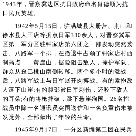
1943年，晋察冀边区抗日政府命名肖德顺为抗
日民兵英雄。
1942年5月15日，驻满城县大册营、荆山和
徐水县大王店等据点日军380余人，对晋察冀军
区第一军分区驻钟家店第六团之一部发动突然袭
击。八路军一个排，在撤退中占领了钟家店村西
制高点——黄崖山，据险阻击敌人，掩护军队、
群众从歪巴桃山南侧转移。两个多小时的激战
后，八路军战士与日军展开肉搏战。有的紧抱敌
人滚下山崖;有的腹部被日军刺伤，还咬下敌人
的耳朵;有的将枪摔破，跳下悬崖殉国。26名指
战员中除一名通讯员突围送信和一名负重伤未被
发觉外，全部献出了年轻的生命。
1945年9月17日，一分区新编第二团在民兵