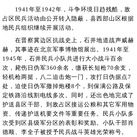
1941年至1942年，斗争环境日趋残酷，敌
占区民兵活动由公开转入隐蔽，县西部山区根据
地民兵组织继续开展活动。
在晋察冀边区抗战史上，石井地道战声威赫
赫，其事迹在北京军事博物馆展出。1941年至
1945年，石井民兵小队共进行大小战斗百余
次，毙伤日伪军360余名，缴获长短枪70余支，
轻机枪两挺，八二迫击炮一门，攻打日伪据点7
处，迫使日伪军撤掉炮楼8个，到保满公路及保
定铁路沿线割电线多次。同时，还出色地完成了
护送县区干部、到敌占区接运公粮和其它军用物
资、传递护送机要文件等重要任务。民兵小队多
次受到区县级军分区的表彰和奖励。小队干部肖
德顺、李全子被授予民兵战斗英雄光荣称号。