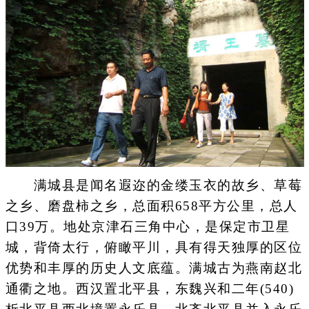
满城县是闻名遐迩的金缕玉衣的故乡、草莓
之乡、磨盘柿之乡，总面积658平方公里，总人
口39万。地处京津石三角中心，是保定市卫星
城，背倚太行，俯瞰平川，具有得天独厚的区位
优势和丰厚的历史人文底蕴。满城古为燕南赵北
通衢之地。西汉置北平县，东魏兴和二年(540)