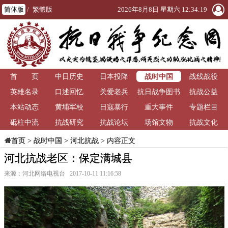
简体版
/
繁體版
2026年8月8日 星期六 12:34:19
战时中国
首 页
中日历史
日本投降
战线战役
英雄名录
口述回忆
关爱老兵
抗日战争图书
抗战公益
本站动态
黄埔军校
日寇暴行
重大事件
馆
专题栏目
砥柱中流
抗战研究
抗战论坛
场馆文物
抗战文化
>
战时中国
>
河北抗战
> 内容正文
首页
河北抗战老区：保定满城县
来源：河北网络电视台 2017-10-11 11:16:58