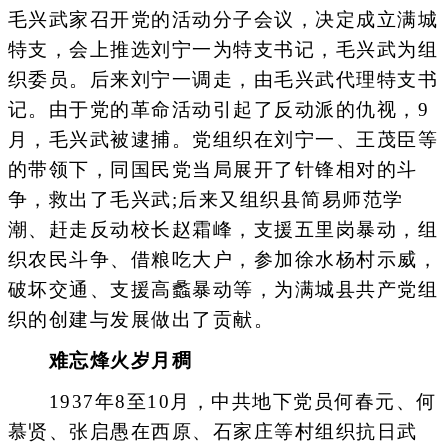
毛兴武家召开党的活动分子会议，决定成立满城
特支，会上推选刘宁一为特支书记，毛兴武为组
织委员。后来刘宁一调走，由毛兴武代理特支书
记。由于党的革命活动引起了反动派的仇视，9
月，毛兴武被逮捕。党组织在刘宁一、王茂臣等
的带领下，同国民党当局展开了针锋相对的斗
争，救出了毛兴武;后来又组织县简易师范学
潮、赶走反动校长赵霜峰，支援五里岗暴动，组
织农民斗争、借粮吃大户，参加徐水杨村示威，
破坏交通、支援高蠡暴动等，为满城县共产党组
织的创建与发展做出了贡献。
难忘烽火岁月稠
1937年8至10月，中共地下党员何春元、何
慕贤、张启愚在西原、石家庄等村组织抗日武