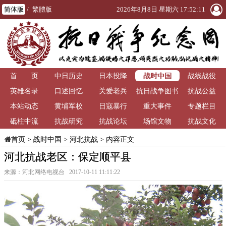
简体版
/
繁體版
2026年8月8日 星期六 17:52:12
战时中国
首 页
中日历史
日本投降
战线战役
英雄名录
口述回忆
关爱老兵
抗日战争图书
抗战公益
本站动态
黄埔军校
日寇暴行
重大事件
馆
专题栏目
砥柱中流
抗战研究
抗战论坛
场馆文物
抗战文化
>
战时中国
>
河北抗战
> 内容正文
首页
河北抗战老区：保定顺平县
来源：河北网络电视台 2017-10-11 11:11:22