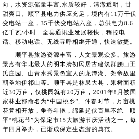
向，水资源储量丰富,水质较好，清澈透明，甘
甜爽口。顺平县电力供应充足，境内有11万千伏
变电站一座，35千伏变电站六座，总供电力8.6
亿千瓦/小时。全县通讯业发展较快，程控电
话、移动电话、无线寻呼相继开通，快速敏捷。
顺平县旅游资源丰富，人文景观众多。旅游
景点有华北最大的明末清初民居古建筑群腰山王
氏庄园、山青水秀景色宜人的龙潭湖、尧帝故里
朝圣地伊祁山等。顺平县是林果大县，果树面积
近30万亩，仅桃园就有20万亩，2001年8月被国
家林业部命名为“中国桃乡”。仲春时节，万亩桃
花竟相开放，争奇斗艳，绵延起伏百里不绝。顺
平“桃花节”为保定市15大旅游节庆活动之一，每
年四月举办，已渐成保定生态游的典范。