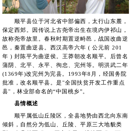
顺平县位于河北省中部偏西，太行山东麓，
保定西郊。因传说上古尧帝出生在境内伊祁山，
故称尧帝故里。春秋时期置逆畤邑，战国改曲逆
邑，秦置曲逆县。西汉高帝六年 ( 公元前 201
年 ) 封陈平为曲逆侯。王莽朝改名顺平。后曾名
蒲阴、北平、永平、徇忠、完州等。明洪武二年
(1369年)改完州为完县。1993年8月，经国务院
批准，改名顺平县。是"全国扶贫开发工作重点
县"，林业部命名的“中国桃乡”。
县情概述
顺平属低山丘陵区，全县地势由西北向东南
倾斜，自然分为低山、丘陵、平原三大地貌类