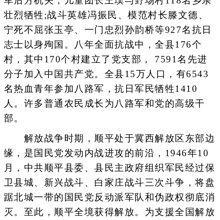
军后方机关，儿童团长王璞与野场村118名乡亲
壮烈牺牲;战斗英雄冯振民、模范村长滕文德、
宁死不屈张玉亭、一门忠烈孙韵桥等927名抗日
志士以身殉国。八年全面抗战中，全县176个
村，其中170个村建立了党支部， 7591名先进
分子加入中国共产党。全县15万人口，有6543
名热血青年参加八路军，抗日军民牺牲1410
人。许多普通农民成长为八路军和党的高级干
部。
解放战争时期，顺平处于冀西解放区东部边
缘，是国民党发动内战进攻的前沿，1946年10
月，中共顺平县委、县民主政府组织军民经过保
卫县城、新兴战斗、白家庄战斗三次斗争，将盘
踞北城一带的国民党反动派军队和伪政权彻底消
灭。至此，顺平全境获得解放。为支援全国解放