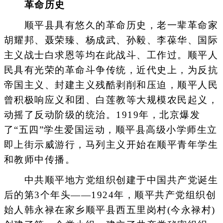
革命历史
顺平县具有悠久的革命历史，老一辈革命家
胡耀邦、聂荣臻、杨成武、孙毅、李葆华、国际
主义战士白求恩等均在此战斗、工作过。顺平人
民具有光荣的革命斗争传统，近代史上，为反抗
帝国主义、封建主义残酷剥削和压迫，顺平人民
曾积极响应义和团、白莲教等大规模农民起义，
动摇了反动阶级的统治。1919年，北京爆发
了“五四”学生爱国运动，顺平县高级小学师生立
即上街示威游行，马列主义开始在顺平青年学生
和教师中传播。
中共顺平地方党组织创建于中国共产党诞生
后的第3个年头——1924年，顺平共产党组织创
始人韩永禄在家乡顺平县西五里岗村(今永禄村)