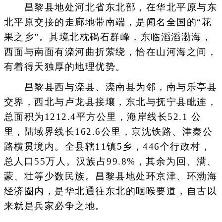
昌黎县地处河北省东北部，在华北平原与东
北平原交接的走廊地带南端，是闻名全国的“花
果之乡”。其境北枕碣石群峰，东临滔滔渤海，
西面与南面有滦河曲折萦绕，恰在山河海之间，
有着得天独厚的地理优势。
昌黎县西与滦县、滦南县为邻，南与乐亭县
交界，西北与卢龙县接壤，东北与抚宁县毗连，
总面积为1212.4平方公里，海岸线长52.1 公
里，陆域界线长162.6公里，京沈铁路、津秦公
路横贯境内。全县辖11镇5乡，446个行政村，
总人口55万人。汉族占99.8%，其余为回、满、
蒙、壮等少数民族。昌黎县地处环京津、环渤海
经济圈内，是华北通往东北的咽喉要道，自古以
来就是兵家必争之地。