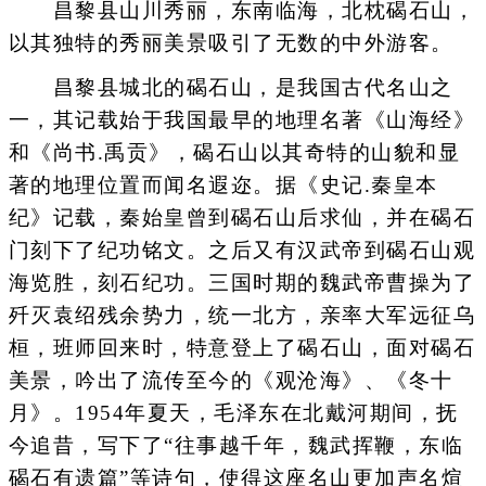
昌黎县山川秀丽，东南临海，北枕碣石山，
以其独特的秀丽美景吸引了无数的中外游客。
昌黎县城北的碣石山，是我国古代名山之
一，其记载始于我国最早的地理名著《山海经》
和《尚书.禹贡》，碣石山以其奇特的山貌和显
著的地理位置而闻名遐迩。据《史记.秦皇本
纪》记载，秦始皇曾到碣石山后求仙，并在碣石
门刻下了纪功铭文。之后又有汉武帝到碣石山观
海览胜，刻石纪功。三国时期的魏武帝曹操为了
歼灭袁绍残余势力，统一北方，亲率大军远征乌
桓，班师回来时，特意登上了碣石山，面对碣石
美景，吟出了流传至今的《观沧海》、《冬十
月》。1954年夏天，毛泽东在北戴河期间，抚
今追昔，写下了“往事越千年，魏武挥鞭，东临
碣石有遗篇”等诗句，使得这座名山更加声名煊