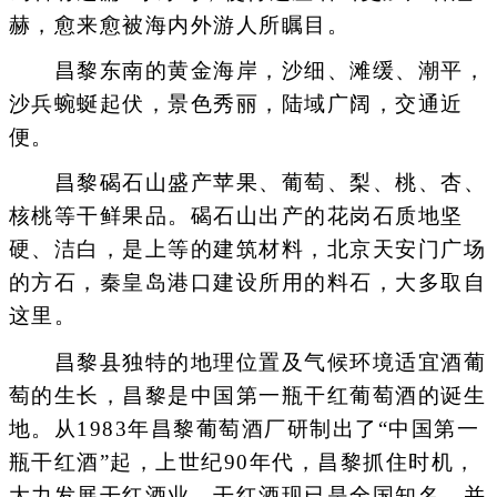
赫，愈来愈被海内外游人所瞩目。
昌黎东南的黄金海岸，沙细、滩缓、潮平，
沙兵蜿蜒起伏，景色秀丽，陆域广阔，交通近
便。
昌黎碣石山盛产苹果、葡萄、梨、桃、杏、
核桃等干鲜果品。碣石山出产的花岗石质地坚
硬、洁白，是上等的建筑材料，北京天安门广场
的方石，秦皇岛港口建设所用的料石，大多取自
这里。
昌黎县独特的地理位置及气候环境适宜酒葡
萄的生长，昌黎是中国第一瓶干红葡萄酒的诞生
地。从1983年昌黎葡萄酒厂研制出了“中国第一
瓶干红酒”起，上世纪90年代，昌黎抓住时机，
大力发展干红酒业，干红酒现已是全国知名，并