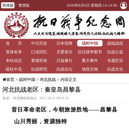
简体版
/
繁體版
2026年8月6日 星期四 14:14:01
战时中国
首 页
中日历史
日本投降
战线战役
英雄名录
口述回忆
关爱老兵
抗日战争图书
抗战公益
本站动态
黄埔军校
日寇暴行
重大事件
馆
专题栏目
砥柱中流
抗战研究
抗战论坛
场馆文物
抗战文化
>
战时中国
>
河北抗战
> 内容正文
首页
河北抗战老区：秦皇岛昌黎县
来源：河北网络电视台 2017-10-11 09:01:13
昔日革命老区，今朝旅游胜地——昌黎县
山川秀丽，资源独特