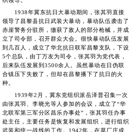
织领导。
1938年冀东抗日大暴动期间，张其羽直接
领导了昌黎县抗日武装大暴动，暴动队伍袭击了
赤崖警务分驻所，缴获了敌人的部分枪械，并成
立了司令部，召开群众大会。很快暴动队伍发展
到几百人，成立了华北抗日联军昌黎支队，下设
5个总队，由丁万友为司令，张其羽为党代表，
后来队伍发展到3500余人。虽然暴动在日伪联
合镇压下失败了，但却在昌黎播下了抗日的火
种。
1939年2月，冀东党组织派岳泽普召集一次
由张其羽、李晓光等人参加的会议，成立了“华
北联军第三军分区昌乐办事处”，张其羽任办事
处主任，主要任务是恢复和发展组织，进行组织
武装和统一战线的工作。1942年，在草厂庄成