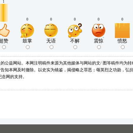
1
0
0
0
0
0
超赞
鼓掌
无语
不解
震惊
愤怒
的公益网站。本网注明稿件来源为其他媒体与网站的文/ 图等稿件均为
告知本网及时撤除。以史实为镜鉴，揭侵略之罪恶；颂英烈之功勋，弘抗
纪念网的支持。