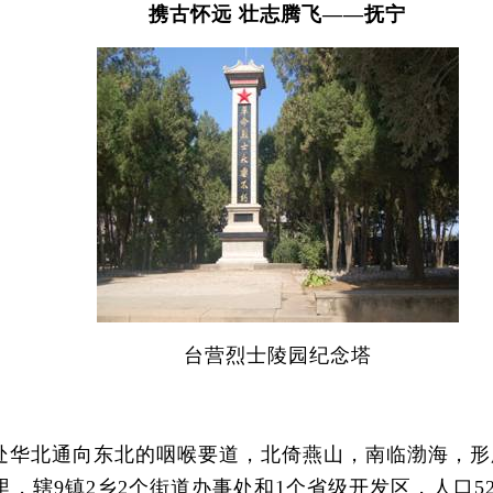
携古怀远 壮志腾飞——抚宁
台营烈士陵园纪念塔
华北通向东北的咽喉要道，北倚燕山，南临渤海，形
辖9镇2乡2个街道办事处和1个省级开发区，人口52.6