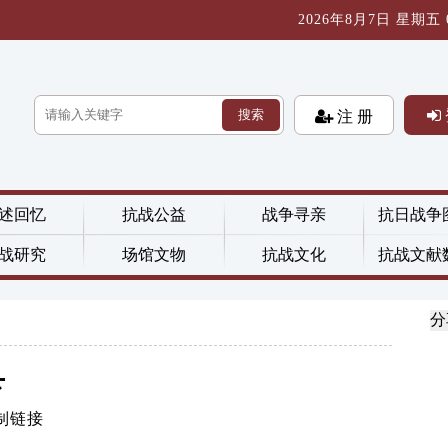
2026年8月7日 星期五 08
搜索
注 册
述回忆
抗战公益
战争寻亲
抗日战争
战研究
场馆文物
抗战文化
抗战文献
分
县
制链接