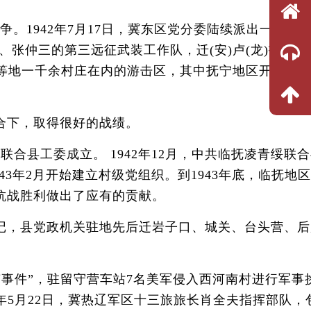
1942年7月17日，冀东区党分委陆续派出一批地
仲三的第三远征武装工作队，迁(安)卢(龙)抚(宁)
宁等地一千余村庄在内的游击区，其中抚宁地区开辟了
合下，取得很好的战绩。
合县工委成立。 1942年12月，中共临抚凌青绥联
3年2月开始建立村级党组织。到1943年底，临抚地
为抗战胜利做出了应有的贡献。
记，县党政机关驻地先后迁岩子口、城关、台头营、后
南事件”，驻留守营车站7名美军侵入西河南村进行军事
年5月22日，冀热辽军区十三旅旅长肖全夫指挥部队，