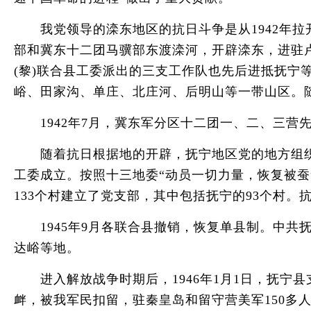
我党领导的滦东地区的抗日斗争是从1942年拉开
部和冀东十二团马骥部东渡滦河，开辟滦东，进驻卢
(黎)联合县工委派出的三支工作队也先后进抵抚
峪、田家沟、单庄、北庄河、后明山等一带山区。
1942年7月，冀东军分区十二团一、二、三营
随着抗日根据地的开辟，抚宁地区党的地方组织和政
工委成立。按照十三地委“动员一切力量，恢复被蚕食
133个村建立了党支部，其中包括抚宁的93个村
1945年9月各联合县撤销，恢复单县制。中共
达峪等地。
进入解放战争时期后，1946年1月1日，抚宁县
衅，被我军民扣留，驻秦皇岛和留守营美军150多人