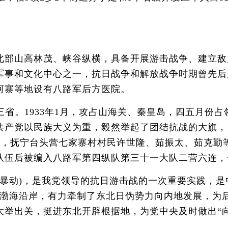
部山高林茂、峡谷纵横，具备开展游击战争、建立敌
军事和文化中心之一，抗日战争和解放战争时期曾先后
河寨等地设有八路军后方医院。
三省。1933年1月，攻占山海关、秦皇岛，四五月份
产党以民族大义为重，毅然举起了团结抗战的大旗，1
日，抚宁台头营七家寨村村民许世隆、茹振太、茹克勤
队伍后被编入八路军第四纵队第三十一大队二营六连，
动)，是我党领导的抗日游击战的一次重要实践，是中国抗
外、渤海沿岸，有力牵制了东北日伪势力向内地发展，
举出关，挺进东北开辟根据地，为党中央及时做出“向