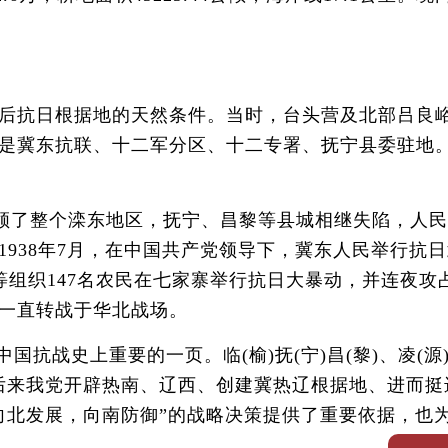
后抗日根据地的天然条件。当时，台头营及北部吕良
是冀东抗联、十二军分区、十二专署、抚宁县委驻地
占领了整个滦东地区，抚宁、昌黎等县城相继失陷，人
938年7月，在中国共产党领导下，冀东人民举行抗日
等组织147名农民在七家寨举行抗日大暴动，并连夜攻
一直转战于华北战场。
战史上重要的一页。临(榆)抚(宁)昌(黎)、凌(源
为后来我党开辟热南、辽西、创建冀热辽根据地、进而挺
北发展，向南防御”的战略决策提供了重要依据，也为