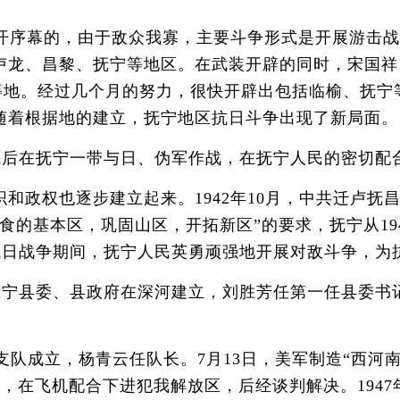
序幕的，由于敌众我寡，主要斗争形式是开展游击战争。
龙、昌黎、抚宁等地区。在武装开辟的同时，宋国祥、张
宁等地。经过几个月的努力，很快开辟出包括临榆、抚
随着根据地的建立，抚宁地区抗日斗争出现了新局面。
先后在抚宁一带与日、伪军作战，在抚宁人民的密切配
权也逐步建立起来。1942年10月，中共迁卢抚昌联
的基本区，巩固山区，开拓新区”的要求，抚宁从194
。抗日战争期间，抚宁人民英勇顽强地开展对敌斗争，
抚宁县委、县政府在深河建立，刘胜芳任第一任县委书
支队成立，杨青云任队长。7月13日，美军制造“西河
，在飞机配合下进犯我解放区，后经谈判解决。1947