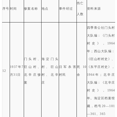
伤亡
序号
时间
惨案名称
地点
事件经过
资料来源
人数
四季青公社门头村
大队
编：《门头村
村史》，
1964
年；西山大队编
：
门头村、
海淀门头
《巨山村村史》、
1937
年
7
巨山村、
村、巨山
日军杀害
死
10
《东平庄村史》，
12
月
31
日
北辛庄惨
村、北辛
村民
余
1964
年；
北辛庄
案
庄
大队编
：《北辛庄
村史》，
1964
年。海淀区档案馆
藏，
档号
2
0
—
101
—
361
、
365