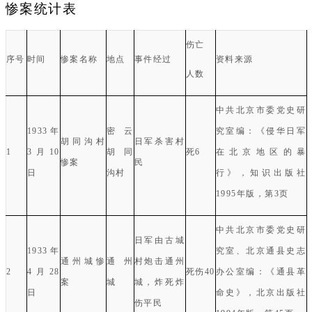
惨案统计表
伤亡
序号
时间
惨案名称
地点
事件经过
资料来源
人数
中共北京市委党史研
1933
年
密云
究室编：《侵华日军
胡同沟村
日军杀害村
1
3
月
10
胡同
死
6
在北京地区的暴
惨案
民
日
沟村
行》，知识出版社
1995
年版，第
3
页
中共北京市委党史研
日军由古城
1933
年
究室、北京通县史志
通州城惨
通州
村炮击通州
2
4
月
28
死伤
40
办公室编：《通县革
案
城
城，炸死炸
日
命史》，北京出版社
伤平民