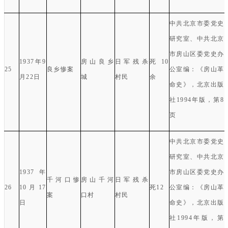
中共北京市委党史
研究室、中共北京
市房山区委党史办
1937
年
9
房山良乡
日军残杀
死
10
25
良乡惨案
公室编：《房山革
月
22
日
城
村民
余
命史》，北京出版
社
1994
年版，第
8
页
中共北京市委党史
研究室、中共北京
1937
年
市房山区委党史办
千河口惨
房山千河
日军残杀
26
10
月
17
死
12
公室编：《房山革
案
口村
村民
日
命史》，北京出版
社
1994
年版，第