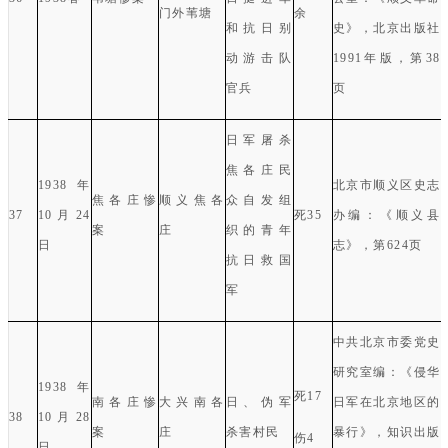
门外苇塘
余
和抗日别
史》，北京出版社
动游击队
1991
年版，第
38
官兵
页
日军屠杀
焦各庄民
1938
年
北京市顺义区史志
焦各庄惨
顺义焦各
众自发组
37
10
月
24
死
35
办编：《顺义县
案
庄
织的青年
日
志》，第
624
页
抗日救国
军
中共北京市委党史
研究室编：《侵华
1
938
年
死
17
南各庄惨
大兴南各
日、伪军
日军在北京地区的
38
10
月
28
案
庄
杀害村民
暴行》，知识出版
伤
4
日