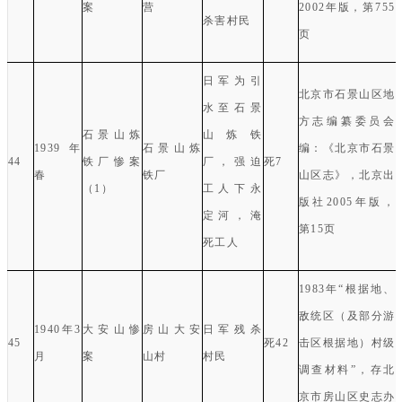
案
营
2002
年版，第
755
杀害村民
页
日军为引
北京市石景山区地
水至石景
方志编纂委员会
石景山炼
山炼铁
1939
年
石景山炼
编：《北京市石景
44
铁厂惨案
厂，强迫
死
7
春
铁厂
山区志》，北京出
（
1
）
工人下永
版社
2005
年版，
定河，淹
第
15
页
死工人
1983
年“根据地、
敌统区（及部分游
1940
年
3
大安山惨
房山大安
日军残杀
45
死
42
击区根据地）村级
月
案
山村
村民
调查材料
”
，存北
京市房山区史志办