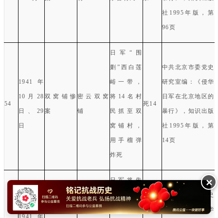
社
1995
年版，第
96
页
日军“围
剿”西白莲
中共北京市委党史
1941
年
峪一带，
研究室编：《侵华
10
月
28
双窝铺惨
密云双窝
将
14
名村
日军在北京地区的
54
死
14
日、
29
案
铺
民抓至
双
暴行》，知识出版
日
窝铺村，
社
1995
年版，第
用手榴弹
14
页
炸死
日军将朱
✕
家峪、罗
中共北京市委党史
圈厂、石
研究室编：《侵华
1941
年