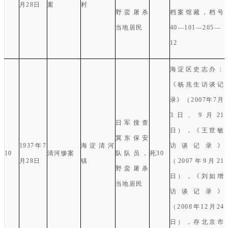
月
28
日
案
村
野蛮屠杀
档案馆
藏，档号
当地居民
4
0
—
101
—
205
—
12
海淀区史志办
：
《杨兆生访谈记
录》（
2007
年
7
月
3
日、
9
月
21
日军搜查
日），《王世敏
冀东保安
1937
年
7
海淀清河
访谈记录》
10
清河惨案
队队员，
死
30
月
28
日
镇
（
2007
年
9
月
21
野蛮屠杀
日
），《刘如增
当地居民
访谈记录》
（
2008
年
12
月
24
日），存北京市