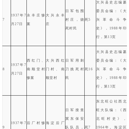
大兴县史志编纂
日军包围
委员会编：《大
1937
年
7
永丰庄惨
大兴永丰
7
村庄，烧
死
5
兴革命斗争
月
27
日
案
庄
死村民
史》，
1988
年印
行，第
13
页
大兴县史志编纂
西红门、
大兴西红
日军用刺
委员会编：《大
1937
年
7
8
南顺堂村
门村、南
刀挑死村
死
16
兴革命斗争
月
27
日
惨案
顺堂村
民
史》，
1988
年印
行，第
13
页
东北旺公社西北
日军搜查
旺大队
编：《西
冀东保安
北旺村史》，
1937
年
7
后厂村惨
海淀后厂
9
队队员，
死
7
1964
年。海淀区