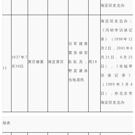
海淀区史志办
海淀区史志办
：
《冯幼华访谈记
录》（
1998
年
12
日军搜查
月
2
日，
2001
年
6
冀东保安
1937
年
7
月
21
日、
6
月
25
黄庄惨案
海淀黄庄
队队员，
死
18
月
30
日
日）
，
《肖福琴
11
野蛮屠杀
访谈记录》
当地居民
（
1999
年
3
月
4
日），
存北京市
海淀区史志办
续表