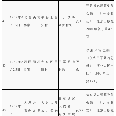
平谷县志编纂委员
会编：《平谷县
1939
年
4
北台头村
平谷北台
日、伪军
41
死
10
志》，北京出版社
月
15
日
惨案
头村
杀害村民
2001
年版，第
477
页
李秉兴等主编：
《侵华日军暴行总
1939
年
5
西田阳村
大兴西田
日军杀害
死
10
42
录》，河北人民出
月
25
日
惨案
阳村
村民
余
版社
1995
年版，
第
121
页
大兴县志编纂委员
日军途经
大皮营、
大兴大皮
会编：《大兴县
1939
年
5
大皮营、
43
包头营惨
营、包头
死
22
志》，北京出版社
月
包头营时