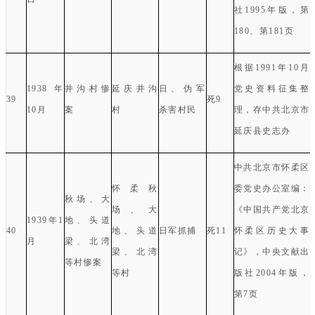
社
1995
年版，第
180
、
第
181
页
根据
1991
年
10
月
1938
年
井沟村惨
延庆井沟
日、伪军
党史资料征集整
39
死
9
10
月
案
村
杀害村民
理，存中共北京市
延庆县史志办
中共北京市怀柔区
怀柔秋
委党史办公室编：
秋场、大
场、大
《中国共产党北京
1939
年
1
地、头道
40
地、头道
日军抓捕
死
11
怀柔区历史大事
月
梁、北湾
梁、北湾
记》，中央文献出
等村惨案
等村
版社
2004
年版，
第
7
页