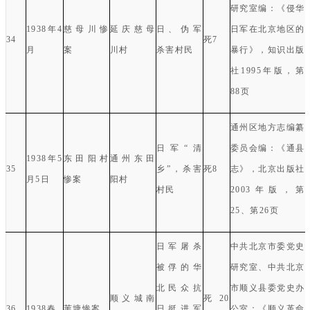
研究室编：《侵华
1938
年
4
慈母川惨
延庆慈母
日、伪军
日军在北京地区的
34
死
7
月
案
川村
杀害村民
暴行》，知识出版
社
1995
年版，第
88
页
通州区地方志编纂
日军“清
委员会编：《通县
1938
年
5
东田阳村
通州东田
35
乡”，杀害
死
8
志》，北京出版社
月
5
日
惨案
阳村
村民
2003
年版，第
25
、第
26
页
日军屠杀
中共北京市委党史
被俘的华
研究室、中共北京
北民众抗
市顺义县委党史办
顺义城南
死
20
36
1938
春
苇塘惨案
日挺进军
公室：《顺义革命