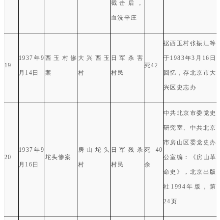
截击后，
血洗辛庄
据西玉村张振江等
1937
年
9
西玉村惨
大兴西玉
日军杀害
于
1983
年
3
月
16
日
19
死
42
月
14
日
案
村
村民
回忆，存北京市大
兴区史志办
中共北京市委党史
研究室
、
中共北京
市房山区委党史办
1937
年
9
房山坨头
日军残杀
死
40
20
坨头惨案
公室编：《房山革
月
16
日
村
村民
余
命史》，北京出版
社
1994
年版，第
24
页