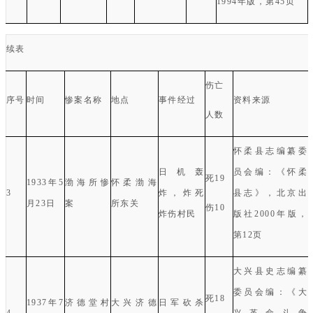
1994
年版，第
45
页
续表
伤亡
序号
时间
惨案名称
地点
事件经过
资料来源
人数
怀柔县志编纂委
日机轰
员会编：《怀柔
死
19
1933
年
5
渤海所惨
怀柔渤海
3
炸，炸死
县志》，北京出
月
23
日
案
所东关
伤
10
炸伤村民
版社
2000
年版，
第
12
页
大兴县史志编纂
委员会编：《大
死
18
1937
年
7
济德堂村
大兴济德
日军砍杀