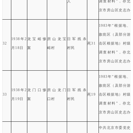
人
调查材料
”
，存北
京市房山区史志办
1983
年“根据地、
敌统区（及部分游
1938
年
2
龙宝峪惨
房山龙宝
日军残杀
32
死
31
击区根据地）村级
月
18
日
案
峪村
村民
调查材料
”
，存北
京市房山区史志办
1983
年“根据地、
敌统区（及部分游
1938
年
2
龙门口惨
房山龙门
日军残杀
33
死
19
击区根据地）村级
月
19
日
案
口村
村民
调查材料
”
，存北
京市房山区史志办
中共北京市委党史