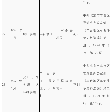
25
页
中共北京市丰台区
委党史办公室编：
1937
年
日军杀害
《丰台地区革命斗
27
詹庄惨案
丰台詹庄
死
28
11
月
村民
争史料选编》第二
册，
1996
年印
行，第
122
页
中共北京市丰台区
丰台安
委党史办公室编：
安庄、果
1937
年
庄、果各
日军杀害
《丰台地区革命斗
28
各庄、大
死
14
11
月
庄、大马
村民
争史料选编》第二
马村惨案
村
册，
1996
年印
行，第
122
页