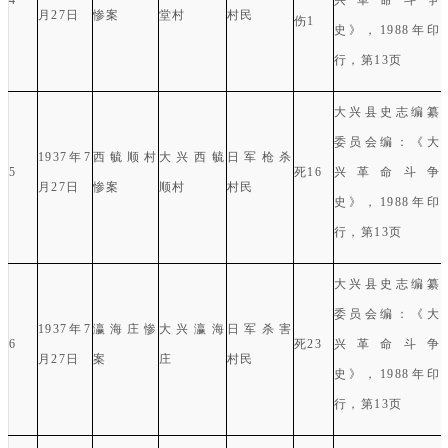
4
兴革命斗争
月
27
日
惨案
堂村
村民
伤
1
史》，
1988
年印
行，第
13
页
大兴县史志编纂
委员会编：《大
1937
年
7
西毓顺村
大兴西毓
日军枪杀
5
死
16
兴革命斗争
月
27
日
惨案
顺村
村民
史》，
1988
年印
行，第
13
页
大兴县史志编纂
委员会编：《大
1937
年
7
瀛海庄惨
大兴瀛海
日军杀害
6
死
23
兴革命斗争
月
27
日
案
庄
村民
史》，
1988
年印
行，第
13
页