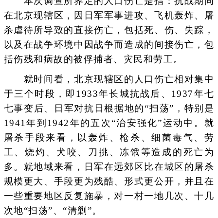
本次调查所界定的人口伤亡是指：抗战期间
在北京现辖区，因日军军事进攻、飞机轰炸、屠
杀虐待所导致的直接伤亡，包括死、伤、失踪，
以及在战争环境中因战争而造成的间接伤亡，包
括伤残和病故的被俘捕者、灾民和劳工。
就时间看，北京现辖区的人口伤亡相对集中
于三个时段，即1933年长城抗战后、1937年七
七事变后、日军对抗日根据地的“扫荡”，特别是
1941年到1942年的五次“治安强化”运动中。就
屠杀手段来看，以轰炸、枪杀、细菌毒气、劳
工、烧灼、犬咬、刀挑、冻饿等造成的死亡为
多。就地域来看，日军在远郊区比在城区的屠杀
规模更大、手段更为残酷、形式更公开，并且在
一些重要地区反复施暴，对一村一地几次、十几
次地“扫荡”、“清剿”。