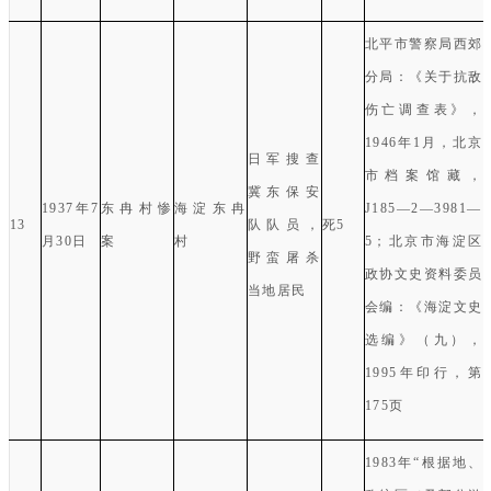
北平市警察局西郊
分局：《关于抗敌
伤亡调查表》，
1946
年
1
月，
北京
日军搜查
市档案馆藏，
冀东保安
1937
年
7
东冉村惨
海淀东冉
J185
—
2
—
3981
—
13
队队员，
死
5
月
30
日
案
村
5
；北京市海淀区
野蛮屠杀
政协文史资料委员
当地居民
会编：《海淀文史
选编》（九），
1995
年印行，第
175
页
1983
年“根据地、