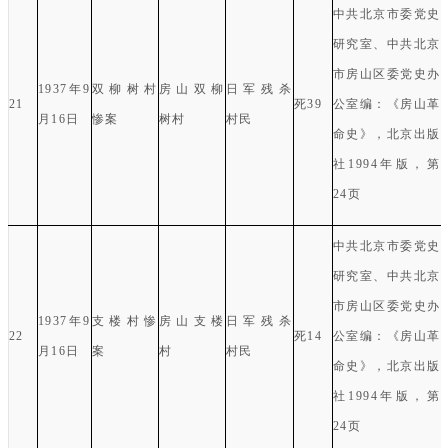
中共北京市委党史
研究室
、
中共北京
市房山区委党史办
1937
年
9
双柳树村
房山双柳
日军残杀
21
死
39
公室编：《房山革
月
16
日
惨案
树村
村民
命史》，北京出版
社
1994
年版，第
24
页
中共北京市委党史
研究室
、
中共北京
市房山区委党史办
1937
年
9
支楼村惨
房山支楼
日军残杀
22
死
14
公室编：《房山革
月
16
日
案
村
村民
命史》，北京出版
社
1994
年版，第
24
页