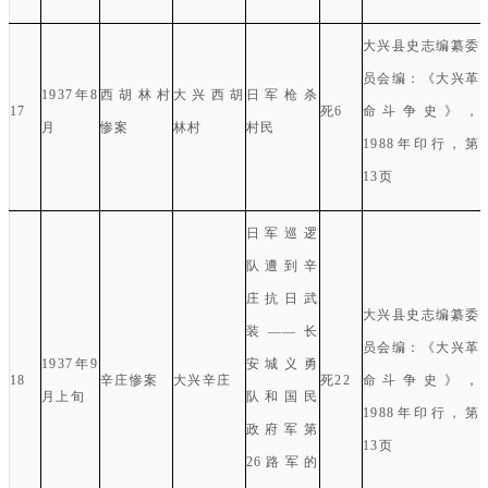
大兴县史志编纂委
员会编：《大兴革
1937
年
8
西胡林村
大兴西胡
日军枪杀
17
死
6
命斗争史》，
月
惨案
林村
村民
1988
年印行，第
13
页
日军巡逻
队遭到辛
庄抗日武
大兴县史志编纂委
装
——
长
员会编：《大兴革
1937
年
9
安城义勇
18
辛庄惨案
大兴辛庄
死
22
命斗争史》，
月上旬
队和国民
1988
年印行，第
政府军第
13
页
26
路军的