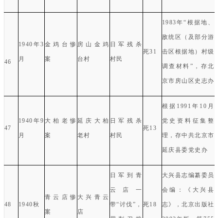
1983
年“根据地、
敌统区（及部分游
1940
年
3
金鸡台惨
房山金鸡
日军残杀
死
31
击区根据地）村级
月
案
台村
村民
46
调查材料”，存北
京市房山区史志办
根据
1991
年
10
月
1940
年
9
大柏老惨
延庆大柏
日军残杀
党史资料征集整
47
死
13
月
案
老村
村民
理，存中共北京市
延庆县委党史办
日军到青
大兴县志编纂委员
云店一
会编：《大兴县
青云店惨
大兴青云
48
1940
秋
带“讨伐”，
死
18
志》，北京出版社
案
店