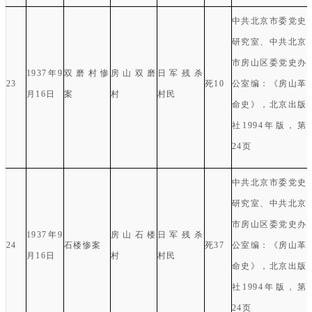
中共北京市委党史
研究室
、
中共北京
市房山区委党史办
1937
年
9
双磨村惨
房山双磨
日军残杀
23
死
10
公室编：《房山革
月
16
日
案
村
村民
命史》，北京出版
社
1994
年版，第
24
页
中共北京市委党史
研究室、中共北京
市房山区委党史办
1937
年
9
房山石楼
日军残杀
24
石楼惨案
死
37
公室编：《房山革
月
16
日
村
村民
命史》，北京出版
社
1994
年版，第
24
页