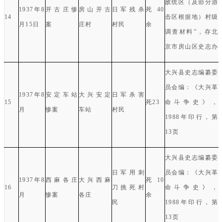
敌统区（及部分游
1937
年
8
开古庄惨
房山开古
日军残杀
死
40
14
击区根据地）村级
月
15
日
案
庄村
村民
余
调查材料”，存北
京市房山区史志办
大兴县史志编纂委
员会编：《大兴革
1937
年
8
安定车站
大兴安定
日军杀害
15
死
23
命斗争史》，
月
惨案
车站
村民
1988
年印行，第
13
页
大兴县史志编纂委
日军用刺
员会编：《大兴革
1937
年
8
西麻各庄
大兴西麻
死
10
16
刀挑死村
命斗争史》，
月
惨案
各庄
余
民
1988
年印行，第
13
页