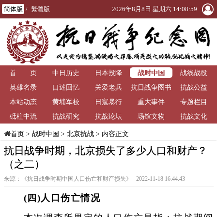
简体版
/
繁體版
2026年8月8日 星期六 14:09:00
战时中国
首 页
中日历史
日本投降
战线战役
英雄名录
口述回忆
关爱老兵
抗日战争图书
抗战公益
本站动态
黄埔军校
日寇暴行
重大事件
馆
专题栏目
砥柱中流
抗战研究
抗战论坛
场馆文物
抗战文化
>
战时中国
>
北京抗战
> 内容正文
首页
抗日战争时期，北京损失了多少人口和财产？
（之二）
来源：《抗日战争时期中国人口伤亡和财产损失》 2022-11-18 16:44:43
(四)人口伤亡情况