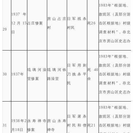
1983
年“根据地、
1937
年
敌统区（及部分游
房山占庄
日军残杀
12
月
15
占庄惨案
死
26
击区根据地）村级
村
村民
29
日
调查材料
”
，存北
京市房山区史志办
1983
年“根据地、
日军用刺
敌统区（及部分游
琉璃河澡
琉璃河铁
死
40
30
1937
年
刀挑杀平
击区根据地）村级
堂惨案
路澡堂
余
民
调查材料
”
，存北
京市房山区史志办
1983
年“根据地、
日军屠杀
敌统区（及部分游
1938
年
2
永寿禅寺
房山永寿
31
村民和僧
死
21
击区根据地）村级
月
18
日
惨案
禅寺