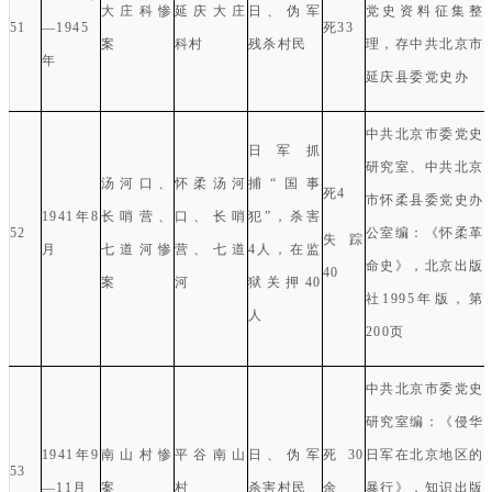
大庄科惨
延庆大庄
日、伪军
党史资料征集整
51
—
1945
死
33
案
科村
残杀村民
理，存中共北京市
年
延庆县委党史办
中共北京市委党史
日军抓
研究室、中共北京
汤河口、
怀柔汤河
捕“国事
死
4
市怀柔县委党史办
1941
年
8
长哨营、
口、长哨
犯
”
，杀害
52
公室编：《怀柔革
失踪
月
七道河惨
营、七道
4
人，在监
命史》，北京出版
40
案
河
狱关押
40
社
1995
年版，第
人
200
页
中共北京市委党史
研究室编：《侵华
1941
年
9
南山村惨
平谷南山
日、伪军
死
30
日军在北京地区的
53
—
11
月
案
村
杀害村民
余
暴行》，知识出版