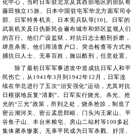
化中心，当时日军驻北京及其西部地区的部队有
藤田独立15旅、日本中国驻屯军华北方面军司令
部、日军特务机关、日本宪兵队等[10]。日军的
武装机关及日伪新民会遍布城市和郊区监视人们
的言行。他们广设监狱，对抗日志士酷刑折磨，
肆意杀害。他们用清查户口、突击检查等方式拘
捕抗日人士、无辜百姓，施以酷刑，任意处置。
除了最初日军军事进攻中造成抗日军人和平
民伤亡，从1941年3月到1942年12月，日军连
续在华北进行了五次“治安强化”运动，尤其对抗
日根据地反复“清剿”。日军实行烧光、杀光、抢
光的“三光”政策，所到之处，烧杀抢掠，制造了
密云潮河关、密云孟思郎峪、门头沟王家山、平
谷鱼子山、丰台米粮屯、房山二站村等100多起
集体屠杀惨案。无辜平民成为日军杀戮、奸淫、