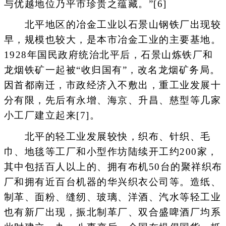
与优越地位乃平市珍贵之蕴藏。”[6]
北平地区的冶金工业以石景山钢铁厂出现较
早，规模也较大，是本市冶金工业的主要基地。
1928年国民政府统治北平后，石景山炼铁厂和
龙烟铁矿一起被“收归国有”，改名龙烟矿务局。
因首都南迁，市政经济入不敷出，重工业发展十
分有限，先后有永增、海京、升昌、慈型等几家
小工厂建立起来[7]。
北平的轻工业发展较快，织布、针织、毛
巾、地毯等工厂和小型作坊陆续开工约200家，
其中包括百人以上的、拥有布机50台的聚祥织布
厂和拥有近百台机器的华兴织衣公司等。造纸、
制革、面粉、缝纫、玻璃、洋酒、汽水等轻工业
也有新厂出现，振北制革厂、双合盛啤酒厂均系