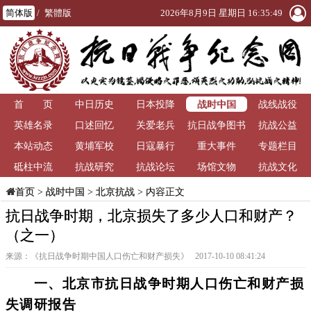
简体版
/
繁體版
2026年8月9日 星期日 16:35:50
战时中国
首 页
中日历史
日本投降
战线战役
英雄名录
口述回忆
关爱老兵
抗日战争图书
抗战公益
本站动态
黄埔军校
日寇暴行
重大事件
馆
专题栏目
砥柱中流
抗战研究
抗战论坛
场馆文物
抗战文化
>
战时中国
>
北京抗战
> 内容正文
首页
抗日战争时期，北京损失了多少人口和财产？
（之一）
来源：《抗日战争时期中国人口伤亡和财产损失》 2017-10-10 08:41:24
一、北京市抗日战争时期人口伤亡和财产损
失调研报告