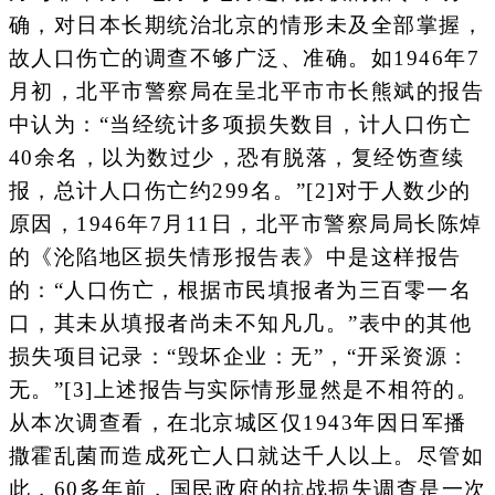
确，对日本长期统治北京的情形未及全部掌握，
故人口伤亡的调查不够广泛、准确。如1946年7
月初，北平市警察局在呈北平市市长熊斌的报告
中认为：“当经统计多项损失数目，计人口伤亡
40余名，以为数过少，恐有脱落，复经饬查续
报，总计人口伤亡约299名。”[2]对于人数少的
原因，1946年7月11日，北平市警察局局长陈焯
的《沦陷地区损失情形报告表》中是这样报告
的：“人口伤亡，根据市民填报者为三百零一名
口，其未从填报者尚未不知凡几。”表中的其他
损失项目记录：“毁坏企业：无”，“开采资源：
无。”[3]上述报告与实际情形显然是不相符的。
从本次调查看，在北京城区仅1943年因日军播
撒霍乱菌而造成死亡人口就达千人以上。尽管如
此，60多年前，国民政府的抗战损失调查是一次