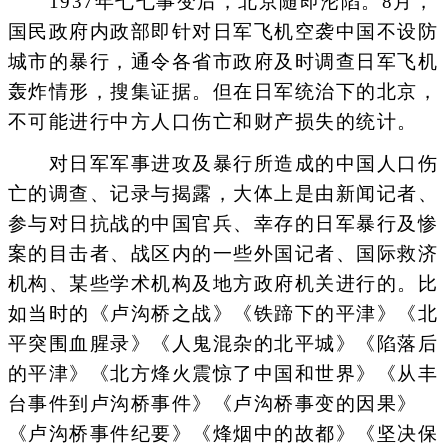
1937年七七事变后，北京随即沦陷。8月，
国民政府内政部即针对日军飞机空袭中国不设防
城市的暴行，通令各省市政府及时调查日军飞机
轰炸情形，搜集证据。但在日军统治下的北京，
不可能进行中方人口伤亡和财产损失的统计。
对日军军事进攻及暴行所造成的中国人口伤
亡的调查、记录与揭露，大体上是由新闻记者、
参与对日抗战的中国官兵、幸存的日军暴行及惨
案的目击者、战区内的一些外国记者、国际救济
机构、某些学术机构及地方政府机关进行的。比
如当时的《卢沟桥之战》《铁蹄下的平津》《北
平突围血腥录》《人鬼混杂的北平城》《陷落后
的平津》《北方烽火震惊了中国和世界》《从丰
台事件到卢沟桥事件》《卢沟桥事变的因果》
《卢沟桥事件纪要》《烽烟中的故都》《坚决保