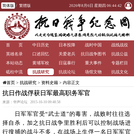
简体版
/
繁體版
2026年8月6日 星期四 06:44:43
首 页
中日历史
日本投降
战时中国
战线战役
英雄名录
口述回忆
关爱老兵
抗日战争图书
抗战公益
本站动态
黄埔军校
日寇暴行
重大事件
馆
专题栏目
抗战研究
砥柱中流
抗战论坛
场馆文物
抗战文化
>
抗战研究
>
资料史籍
> 内容正文
首页
抗日作战俘获日军最高职务军官
来源：华声论坛 2015-10-10 09:48:58
日军军官受“武士道”的毒害，战败时往往选
择自杀，加之抗日战争里胜利后可以控制战场进
行搜捕的战斗不多，在战场上生俘一名日军军官