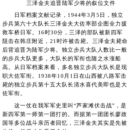
三泽金夫追晋陆军少将的叙位文件
日军档案文献记录，1944年3月5日，独立
步兵第六十大队长三泽金夫大佐率部企图全力援
救车桥日军。16时30分，三泽的部队被新四军
阻击在韩庄附近，21时许被击毙。三泽金夫毙命
后背追晋为陆军少将。独立步兵大队人数比一般
的步兵大队更多，大队长的军衔也随之水涨船
高。从日军档案来看，多名独立步兵大队长是现
职大佐军衔。1938年10月1日在山西被八路军击
毙的独立步兵第十五大队长清水喜代美即也是大
佐军衔。
这一仗在我军军史里叫“芦家滩伏击战”，是
新四军第一师第一团打的。而据第一团团长廖政
国等多位战斗亲历者回忆，三泽金夫其实是先被