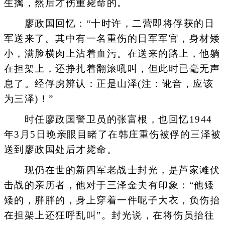
生擒，然后才伤重毙命的。
廖政国回忆：“十时许，二营即将俘获的日
军送来了。其中有一名重伤的日军军官，身材矮
小，满脸横肉上沾着血污。在送来的路上，他躺
在担架上，还挣扎着翻滚吼叫，但此时已毫无声
息了。经俘虏辨认：正是山泽(注：讹音，应该
为三泽)！”
时任廖政国警卫员的张富根，也回忆1944
年3月5日晚亲眼目睹了在韩庄重伤被俘的三泽被
送到廖政国处后才毙命。
现仍在世的新四军老战士封光，是芦家滩伏
击战的亲历者，他对于三泽金夫有印象：“他矮
矮的，胖胖的，身上穿着一件呢子大衣，负伤抬
在担架上还狂呼乱叫”。封光说，在将伤员抬往