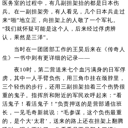
医务室的过程中，有几副担架抬的都是日本伤
兵。在一副担架旁，有人看见，几个日本兵走过
来“啪”地立正，向担架上的人敬了一个军礼。
“我们就怀疑可能是这个人，后来经过俘虏辨
认，果然是三泽”。
当时在一团团部工作的王昊后来在《传奇人
生》一书中则有更详细的记录——
夜10时，第二营送来七个血污满身的日军俘
虏，其中一人手臂负伤，用三角巾挂在颈脖里，
三个轻伤的步行，还用三副担架抬着三个伤势很
重的鬼子。指挥所和附近的军民欢呼起来：“看
活鬼子！看活鬼子！”负责押送的是营部通信班
长，一见毛奇新就说：“毛参谋，这个负伤最重
的，是个大‘太君’，送来的路上还在担架上翻腾