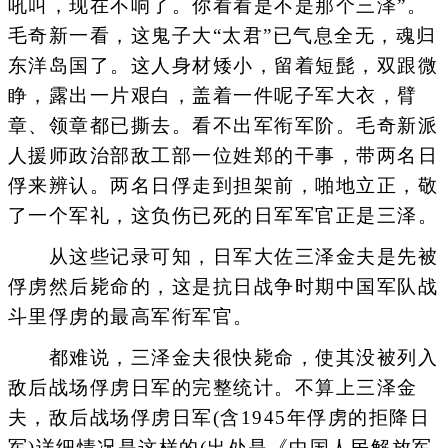
吼叫，现在不响了。你看看是不是那个三泽”。
毛奇新一看，这鬼子大“太君”已气息全无，魂归
东洋岛国了。这人身材矮小，留着短髭，双跟微
睁，露出一片艰白，盖着一件呢子军大衣，臂
章、领章都已撕去。看不出军衔军阶。毛奇新派
人援师政治部敌工部一位姓郑的干事，带两名日
俘来辨认。两名日俘走到担架前，啪地立正，敬
了一个军礼，这负伤已死的日军军官正是三泽。
从这些记录可知，日军大佐三泽金夫是先被
俘虏然后毙命的，这是抗日战争时期中国军队战
斗里俘虏的最高军衔军官。
都难说，三泽金夫很快毙命，使其没被列入
敌后战场俘虏日军的完整统计。不算上三泽金
夫，敌后战场俘虏日军(含1945年俘虏的拒降日
军)详细情况是这样的(出处是《中国人民解放军