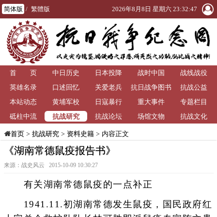
简体版
/
繁體版
2026年8月8日 星期六 23:32:47
首 页
中日历史
日本投降
战时中国
战线战役
英雄名录
口述回忆
关爱老兵
抗日战争图书
抗战公益
本站动态
黄埔军校
日寇暴行
重大事件
馆
专题栏目
抗战研究
砥柱中流
抗战论坛
场馆文物
抗战文化
>
抗战研究
>
资料史籍
> 内容正文
首页
《湖南常德鼠疫报告书》
来源：战史风云 2015-10-09 10:30:27
有关湖南常德鼠疫的一点补正
1941.11.初湖南常德发生鼠疫，国民政府红