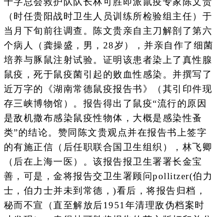
十字总会救护队队长林可胜即派鼠疫专家陈文贵
（时任贵阳战时卫生人员训练所检验组主任）于
当月下旬前往调查。陈文贵亲自主刀解剖了第六
个病人（龚操盛，男，28岁），并亲自作了细菌
培养与豚鼠注射试验。证明该患者染上了真性腺
鼠疫，死于鼠疫菌引起的败血性感染。并撰写了
近万字的《湖南常德鼠疫报告书》（其引印件现
存三峡博物馆）。报告得出了鼠疫“流行的原因
是敌机撒布感染鼠疫性物体，大概是感染性蚤
类”的结论。赞同陈文贵观点并在报告书上签字
的有施正信（后任职联合国卫生组织），林飞卿
（后在上海一医）。该报告报卫生署署长金宝
善，可是，金将报告交卫生署顾问pollitzer(伯力
士，伯力士并未到常德，)看后，将报告归档，
秘而不宣（直至解放后1951年清理敌伪档案时