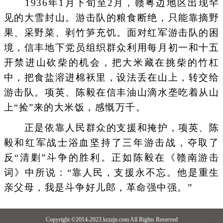
1936年1月下旬至2月，赣粤边地区出现罕
见的大雪封山。游击队的粮食断绝，只能靠摘野
果、采野菜、剥竹笋充饥。面对红军游击队的困
境，信丰地下党员组织群众利用每月初一和十五
开禁进山砍柴的机会，把大米藏在挑柴的竹杠
中，把食盐溶进棉袄里，设法丢在山上，转交给
游击队。项英、陈毅在信丰油山滴水垄吃着从山
上“捡”来的大米饭，感慨万千。
正是依靠人民群众的支援和掩护，项英、陈
毅和红军战士浴血坚持了三年游击战，夺取了
反“清剿”斗争的胜利。正如陈毅在《赣南游击
词》中所说：“靠人民，支援永不忘。他是重生
亲父母，我是斗争好儿郎，革命强中强。”
Copyright ©2014-2023 krzzjn.com All Rights Reserved