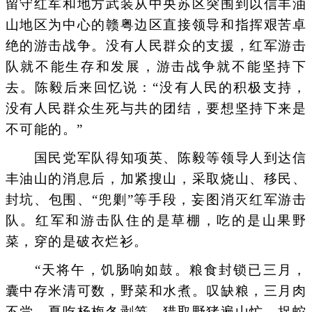
留守红军和地方武装从中央苏区突围到以信丰油
山地区为中心的赣粤边区直接领导和指挥艰苦卓
绝的游击战争。没有人民群众的支援，红军游击
队就不能生存和发展，游击战争就不能坚持下
去。陈毅后来回忆说：“没有人民的积极支持，
没有人民群众生死与共的团结，要想坚持下来是
不可能的。”
国民党军队得知项英、陈毅等领导人到达信
丰油山的消息后，加紧搜山，采取烧山、移民、
封坑、包围、“兜剿”等手段，妄图消灭红军游击
队。红军和游击队住的是草棚，吃的是山果野
菜，穿的是破衣烂衫。
“天将午，饥肠响如鼓。粮食封锁已三月，
囊中存米清可数，野菜和水煮。叹缺粮，三月肉
不尝。夏吃杨梅冬剥笋，猎取野猪遍山忙，捉蛇