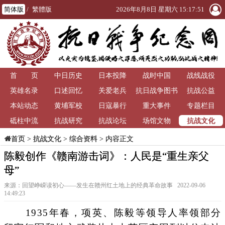
简体版
/
繁體版
2026年8月8日 星期六 15:17:51
首 页
中日历史
日本投降
战时中国
战线战役
英雄名录
口述回忆
关爱老兵
抗日战争图书
抗战公益
本站动态
黄埔军校
日寇暴行
重大事件
馆
专题栏目
抗战文化
砥柱中流
抗战研究
抗战论坛
场馆文物
>
抗战文化
>
综合资料
> 内容正文
首页
陈毅创作《赣南游击词》：人民是“重生亲父
母”
来源：回望峥嵘读初心——发生在赣州红土地上的经典革命故事 2022-09-06
14:49:23
1935年春，项英、陈毅等领导人率领部分