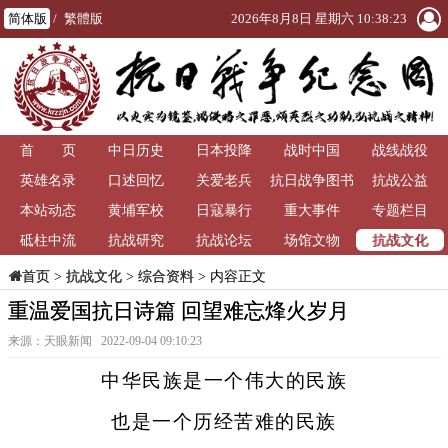
简体版
/
繁體版
2026年8月8日 星期六 10:38:26
首 页
中日历史
日本投降
战时中国
战线战役
英雄名录
口述回忆
关爱老兵
抗日战争图书
抗战公益
本站动态
黄埔军校
日寇暴行
重大事件
馆
专题栏目
抗战文化
砥柱中流
抗战研究
抗战论坛
场馆文物
>
抗战文化
>
综合资料
> 内容正文
首页
重温爱国抗日诗篇 回望难忘烽火岁月
来源：天眼新闻 2022-09-04 09:10:23
中华民族是一个伟大的民族
也是一个历经苦难的民族