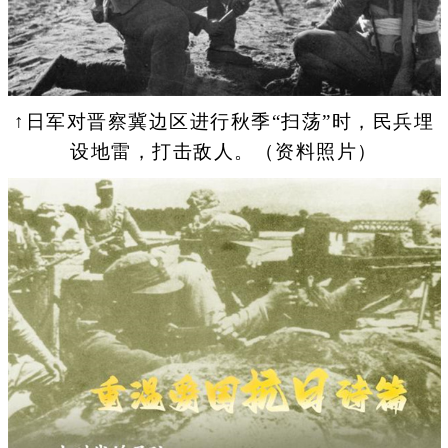
↑日军对晋察冀边区进行秋季“扫荡”时，民兵埋
设地雷，打击敌人。（资料照片）