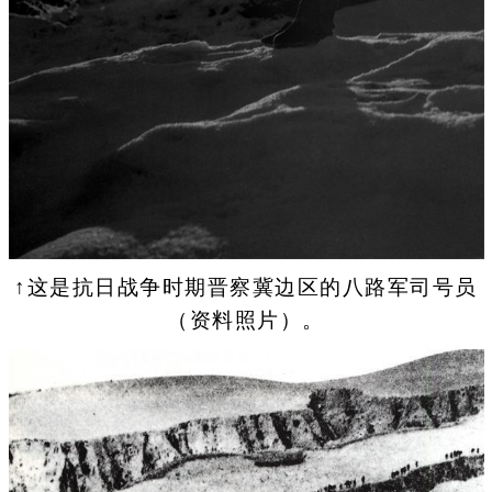
↑这是抗日战争时期晋察冀边区的八路军司号员
（资料照片）。