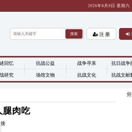
2026年8月8日 星期六 19
搜索
注 册
述回忆
抗战公益
战争寻亲
抗日战争
战研究
场馆文物
抗战文化
抗战文献
分
人腿肉吃
链接