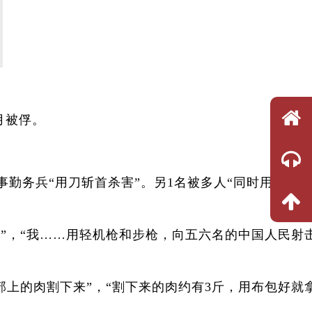
月被俘。
炊事勤务兵“用刀斩首杀害”。另1名被多人“同时用刺刀
民”，“我……用轻机枪和步枪，向五六名的中国人民射
部上的肉割下来”，“割下来的肉约有3斤，用布包好就