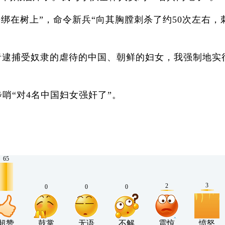
平绑在树上”，命令新兵“向其胸膛刺杀了约50次左右
者逮捕受奴隶的虐待的中国、朝鲜的妇女，我强制地实行了
步哨“对4名中国妇女强奸了”。
65
3
2
0
0
0
超赞
鼓掌
无语
不解
震惊
愤怒