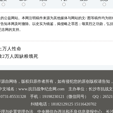
的公益网站。本网注明稿件来源为其他媒体与网站的文/ 图等稿件均为
告知本网及时撤除。以史实为镜鉴，揭侵略之罪恶；颂英烈之功勋，弘抗
纪念网的支持。
上万人性命
致2万人因缺粮饿死
容源自网络，版权归原作者所有，如有侵犯您的原创版权请告知
中文域名：www.抗日战争纪念网.com 主办单位：长沙市抗战
-85531328 手机：19198230121（微信同号） QQ：2652168198
纠错电话：18182129125 15116420702
受理与处置管理办法
中央网信办违法和不良信息举报中心
长