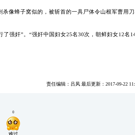
，刺杀像蜂子窝似的，被斩首的一具尸体令山根军曹用刀
强奸”。“强奸中国妇女25名30次，朝鲜妇女12名1
责任编辑：吕凤 最后更新：2017-09-22 11:0
0
难过