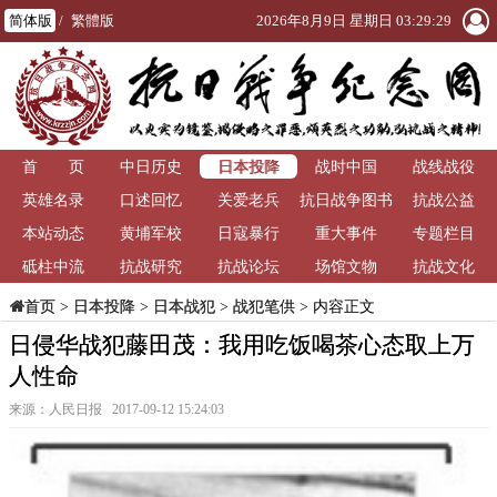
简体版
/
繁體版
2026年8月9日 星期日 03:29:30
日本投降
首 页
中日历史
战时中国
战线战役
英雄名录
口述回忆
关爱老兵
抗日战争图书
抗战公益
本站动态
黄埔军校
日寇暴行
重大事件
馆
专题栏目
砥柱中流
抗战研究
抗战论坛
场馆文物
抗战文化
>
日本投降
>
日本战犯
>
战犯笔供
> 内容正文
首页
日侵华战犯藤田茂：我用吃饭喝茶心态取上万
人性命
来源：人民日报 2017-09-12 15:24:03