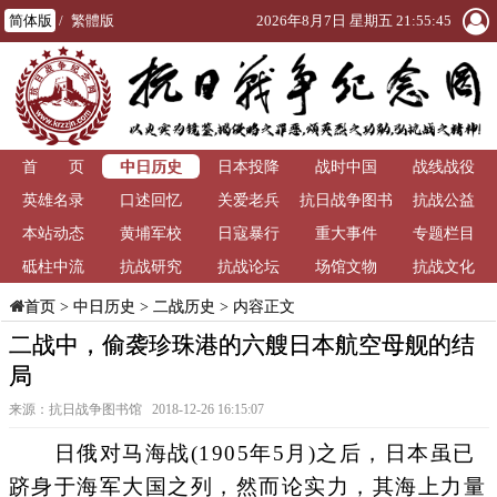
简体版
/
繁體版
2026年8月7日 星期五 21:55:45
中日历史
首 页
日本投降
战时中国
战线战役
英雄名录
口述回忆
关爱老兵
抗日战争图书
抗战公益
本站动态
黄埔军校
日寇暴行
重大事件
馆
专题栏目
砥柱中流
抗战研究
抗战论坛
场馆文物
抗战文化
>
中日历史
>
二战历史
> 内容正文
首页
二战中，偷袭珍珠港的六艘日本航空母舰的结
局
来源：抗日战争图书馆 2018-12-26 16:15:07
日俄对马海战(1905年5月)之后，日本虽已
跻身于海军大国之列，然而论实力，其海上力量