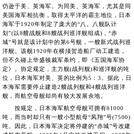
仍逊于美、英海军。为同美、英海军，尤其是同
美国海军相抗衡，取得太平洋的霸主地位，日本
海军于1920年制定了庞大的“八。八舰队计
划”(以8艘战舰和8艘战列巡洋舰组成)，“赤
城”号就是该计划中的第6号舰，一艘新式战列巡
洋舰。该舰1920年在横须贺造船厂动工建造，
但不久碰上华盛顿裁军条约，即《五国海军协
定》。协定规定，主力舰(战列舰)和巡洋舰的吨
位，日本海军对美、英的比例为5：3。据此，日
本海军需要停止建造2艘战列舰和4艘战列巡洋
舰，而航空母舰却尚有较大发展余地。
按规定，日本海军航空母舰可拥有81000
吨，而当时却只有一艘小型航母“凤翔”号(7500)
吨。因此，日本海军决定将停建的“赤城”号改建