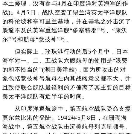
本土修理，没有参与4月在印度洋对英海军的作
战)。4月5日，战队空袭了锡兰湾英太平洋舰队
的科伦坡和亭可里兰基地，并在基地之外击沉了
躲避不及的英军重巡洋舰“多塞特郡”号、“康沃
尔”号和航母“竞技神”号。
但实际上，珍珠港行动的后5个月中，日本
海军对一、二、五战队六艘航母的使用是“浪费
的和不恰当的”(渊田美津雄)，因为所攻击的对
象包括竞技神号航母在内其战略意义都不大，并
且致使联合舰队最锋利的矛偏离了其主要的目标
美太平洋舰队有近半年的时间。
从印度洋返航途中，第五航空战队受命支援
莫尔兹比港的登陆。1942年5月8日，在珊瑚海
海战中，第五航空战队击沉美航母列克星顿号、