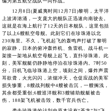
编为第五航空战队一同作战。
12月8日(夏威夷时间12月7日)黎明，太平洋
上波涛汹涌，一支庞大的舰队正迅速向南驶去。
这就是在海上航行了12天的日本舰队，这里包括
了以上6艘航空母舰。此刻它们在珍珠港以北
230海里。不久，飞机起飞的轰鸣声打破了黎明
的寂静，日本的俯冲轰炸机、鱼雷机、战斗机一
架接一架地从航空母舰上起飞，直扑珍珠港。此
刻，美军舰艇仍静静地停泊在珍珠港内。7时50
分，日机飞临珍珠港上空，顷刻之间，爆炸声震
耳欲聋，火光闪闪，浓烟冲天，仓促应战的美军
损失惨重，8艘战列舰中4艘被击沉，一艘搁浅，
其余都受重创;6艘巡洋舰和3艘辅助舰艇被击
伤，188架飞机被击毁，数千官兵伤亡。
袭击珍珠港的计划中原本没有“苍龙”与“飞