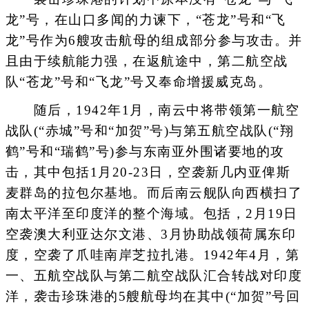
龙”号，在山口多闻的力谏下，“苍龙”号和“飞
龙”号作为6艘攻击航母的组成部分参与攻击。并
且由于续航能力强，在返航途中，第二航空战
队“苍龙”号和“飞龙”号又奉命增援威克岛。
随后，1942年1月，南云中将带领第一航空
战队(“赤城”号和“加贺”号)与第五航空战队(“翔
鹤”号和“瑞鹤”号)参与东南亚外围诸要地的攻
击，其中包括1月20-23日，空袭新几内亚俾斯
麦群岛的拉包尔基地。而后南云舰队向西横扫了
南太平洋至印度洋的整个海域。包括，2月19日
空袭澳大利亚达尔文港、3月协助战领荷属东印
度，空袭了爪哇南岸芝拉扎港。1942年4月，第
一、五航空战队与第二航空战队汇合转战对印度
洋，袭击珍珠港的5艘航母均在其中(“加贺”号回