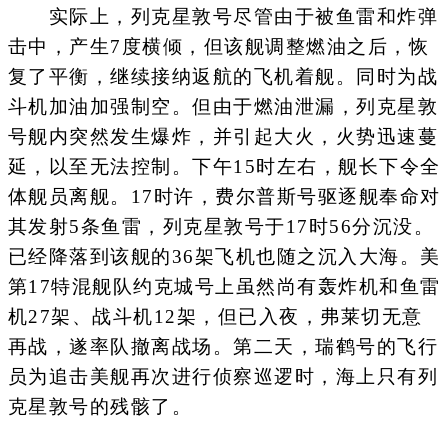
实际上，列克星敦号尽管由于被鱼雷和炸弹
击中，产生7度横倾，但该舰调整燃油之后，恢
复了平衡，继续接纳返航的飞机着舰。同时为战
斗机加油加强制空。但由于燃油泄漏，列克星敦
号舰内突然发生爆炸，并引起大火，火势迅速蔓
延，以至无法控制。下午15时左右，舰长下令全
体舰员离舰。17时许，费尔普斯号驱逐舰奉命对
其发射5条鱼雷，列克星敦号于17时56分沉没。
已经降落到该舰的36架飞机也随之沉入大海。美
第17特混舰队约克城号上虽然尚有轰炸机和鱼雷
机27架、战斗机12架，但已入夜，弗莱切无意
再战，遂率队撤离战场。第二天，瑞鹤号的飞行
员为追击美舰再次进行侦察巡逻时，海上只有列
克星敦号的残骸了。