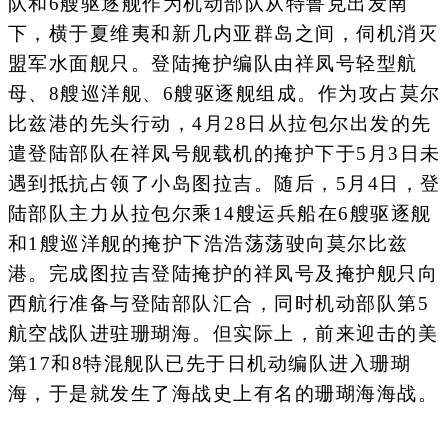
队和6艘驱逐舰作为机动部队从特鲁克出发南
下，横于夏维夷和新几内亚群岛之间，伺机消灭
盟军水面舰只。登陆掩护编队由祥凤号轻型航
母、8艘巡洋舰、6艘驱逐舰组成。作为攻占莫尔
比兹港的先头行动，4月28日从拉包尔出发的先
遣登陆部队在祥凤号舰载机的掩护下于5月3日未
遇到抵抗占领了小岛图拉吉。随后，5月4日，登
陆部队主力从拉包尔乘14艘运兵船在6艘驱逐舰
和1艘巡洋舰的掩护下浩浩荡荡驶向莫尔比兹
港。完成图拉吉登陆掩护的祥凤号及掩护舰只向
西航行准备与登陆部队汇合，同时机动部队第5
航空战队进驻珊瑚海。但实际上，前来迎击的美
第17和8特混舰队已先于日机动编队进入珊瑚
海，于是就发生了海战史上有名的珊瑚海海战。