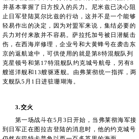
并基本掌握了日方投入的兵力。尼米兹已决心阻
止日军登陆莫尔比兹的行动，这并不是一个能够
轻易作出的决定，因为对盟军来说，集结必要的
兵力对付来敌并不容易。萨拉托加号被日潜艇击
伤，在西海岸修理，企业号和大黄蜂号在袭击东
京的返航途中，可供使用的就是第8特混舰队列
克星顿号和第17特混舰队约克城号航母，另有8
艘巡洋舰和13艘驱逐舰。由弗莱彻统一指挥，两
支舰队5月1日进驻珊瑚海。
3.交火
第一场战斗在5月3日开始，当弗莱彻海军接
到日军正在图拉吉登陆的消息时，他的约克城号
仍然在巴特卡普角以西一百多英里的海面