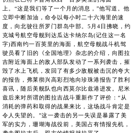
上。“这是我们等了一个月的消息，”他写道。他
立即中断加油，命令以每小时二十六海里的速
度，向北驶往所罗门群岛中部。5月4日拂晓，约
克城号航空母舰到达瓜达卡纳尔岛(记住这一名
字)西南约一百英里的海面，航空母舰战斗机驾
驶员看了旧的《全国地理》杂志的介绍，向图拉
吉附近海面上的敌人部队发动了一系列袭击，摧
毁了水上飞机，发回了有多少敌舰被击沉的夸大
的报告，弗莱彻兴高彩烈地向珍珠港报告了胜利
喜讯，随后美舰队也向西莫尔比兹港进发。尼米
兹后来对所谓的图拉吉战斗重新作了评价：“从
消耗的弹药和取得的战果来比，这场战斗肯定是
令人失望的。”这一袭击的另一失误是暴露了美
军的实力，珊瑚海战役前，美国占有情报先机，