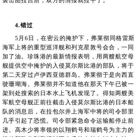
袭击图拉吉后，双方的情报就拉平了。
4.错过
5月6日，在密云的掩护下，弗莱彻同格雷斯
海军上将的重型巡洋舰和列克星敦号会合，一同
加了油。珍珠港的最新情报表明，用两艘航空母
舰提供空中掩护的入侵莫尔斯比港的部队，将于
第二天穿过卢伊西亚德群岛。弗莱彻于是向西直
驶珊瑚海。弗莱彻并不知道他在那天下午已被一
架到处搜索的日本水上飞机发现了。得知两艘美
军航空母舰正前往截击入侵莫尔斯比港的日本船
队的消息后，在拉包尔井上海军中将的司令部里
几乎引起了恐慌。司令部紧急命令运输船停止前
进。高木少将率领的以翔鹤号和瑞鹤号为主力的