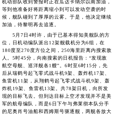
机动部队收到警报时正在瓜达卡纳尔以南加油，
等到他准备好将距离缩小到可以发动空袭的时
候，舰队碰到了厚厚的云雾。于是，他决定继续
加油，待黎明再去追逐。
5月7日4时许，由于已基本得知美舰队的方
位，日机动编队派出12架舰载机分为6组，在
180度至270度方位之间，250海里距离内搜索敌
人。5时45分，向南搜索的日机报告：“发现敌
航空母舰、巡洋舰各1艘”。6时至6时15分，先
后从瑞鹤号起飞零式战斗机9架、轰炸机17架、
鱼雷机11架，从翔鹤号起飞零式战斗机9架、轰
炸机19架、鱼雷机13架。共78架日机，向所发
现的目标飞去。但到达目标上空才发现并不是美
军的航母编队，而是6日下午与弗莱彻本队分手
的尼奥肖号油船和西姆斯号驱逐舰，两舰各放大