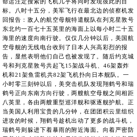
命运注定搜索的飞机几乎将同时发现彼此的目
标。八时十五分，美军飞行在最北边的侦察机发
回报告：敌人的航空母舰特遣舰队在列克星敦号
东北约一百七十五英里的海面上以每小时二十五
海里的速度向南行驶。仅仅几分钟以后，美国航
空母舰的无线电台收到了日本人兴高彩烈的报
告，显然表明他们自己也被发现了。随后约克城
号和列克星敦号共起飞15架战斗机、46架轰炸
机和21架鱼雷机共82架飞机扑向日本舰队。一
小时零三刻钟以后，美突击机队发现翔鹤号和瑞
鹤号正向东南方向行驶，两艘航空母舰之间相距
八英里，各由两艘重型巡洋舰和驱逐舰护航。正
当美国人利用宝贵的几分钟，在团团积云里组织
进攻的时候，翔鹤号趁机出动了更多的战斗机，
瑞鹤号则躲进下着暴雨的附近海面。向着严密防