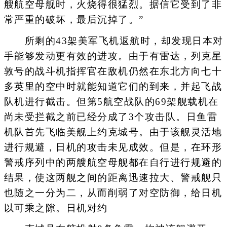
艘航空母舰时，火烧得很猛烈。据信它受到了非
常严重的破坏，最后沉掉了。”
所剩的43架美军飞机返航时，却发现日本对
手能够发动更有效的进攻。由于有雷达，列克星
敦号的战斗机指挥官在敌机仍然在东北方向七十
多英里的空中时就能知道它们的到来，并起飞战
队机进行截击。但第5航空战队的69架舰载机在
尚未受拦截之前已经分成了3个攻击队。日鱼雷
机队首先飞临美舰上约克城号。由于该舰灵活地
进行规避，日机的攻击未见成效。但是，在环形
警戒序列中的两艘航空母舰都在自行进行规避的
结果，使这两舰之间的距离迅速拉大、警戒舰只
也随之一分为二，从而削弱了对空防御，给日机
以可乘之隙。日机对约