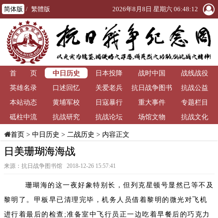
简体版
/
繁體版
2026年8月8日 星期六 06:48:13
中日历史
首 页
日本投降
战时中国
战线战役
英雄名录
口述回忆
关爱老兵
抗日战争图书
抗战公益
本站动态
黄埔军校
日寇暴行
重大事件
馆
专题栏目
砥柱中流
抗战研究
抗战论坛
场馆文物
抗战文化
>
中日历史
>
二战历史
> 内容正文
首页
日美珊瑚海海战
来源：抗日战争图书馆 2018-12-26 15:57:41
珊瑚海的这一夜好象特别长，但列克星顿号显然已等不及
黎明了。甲板早已清理完毕，机务人员借着黎明的微光对飞机
进行着最后的检查;准备室中飞行员正一边吃着早餐后的巧克力