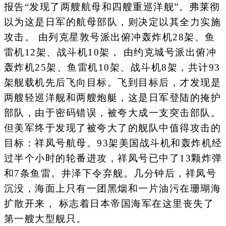
报告“发现了两艘航母和四艘重巡洋舰”。弗莱彻
以为这是日军的航母部队，则决定以其全力实施
攻击。 由列克星敦号派出俯冲轰炸机28架、鱼
雷机12架、战斗机10架， 由约克城号派出俯冲
轰炸机25架、鱼雷机10架、战斗机8架，共计93
架舰载机先后飞向目标。飞到目标后，才发现是
两艘轻巡洋舰和两艘炮艇，这是日军登陆的掩护
部队，由于密码错误，被夸大成一支突击部队。
但美军终于发现了被夸大了的舰队中值得攻击的
目标：祥凤号航母。93架美国战斗机和轰炸机经
过半个小时的轮番进攻，祥凤号已中了13颗炸弹
和7条鱼雷。井泽下令弃舰。几分钟后，祥凤号
沉没，海面上只有一团黑烟和一片油污在珊瑚海
扩散开来， 标志着日本帝国海军在这里丧失了
第一艘大型舰只。