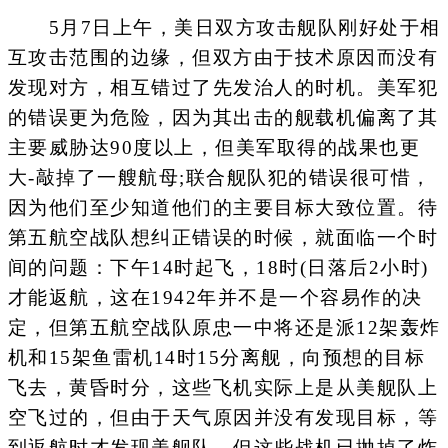
5月7日上午，美日双方攻击舰队刚好处于相
互攻击范围的边缘，但双方由于技术原因而没有
发现对方，相互错过了先发治人的时机。美军犯
的错误更为危险，因为其出击的舰载机偏离了其
主要威胁达90度以上，但美军取得的战果也更
大-敲掉了一艘航母;联合舰队犯的错误很可惜，
因为他们至少知道他们的主要目标大致位置。待
第五航空战队想纠正错误的时候，就面临一个时
间的问题：下午14时起飞，18时(日落后2小时)
才能返航，这在1942年并不是一个容易作的决
定，但第五航空战队原忠一中将还是派12架轰炸
机和15架鱼雷机14时15分离舰，向预想的目标
飞去，黄昏时分，这些飞机实际上是从美舰队上
空飞过的，但由于天气原因并没有发现目标，等
到返航时才发现美舰队，但这些战机已抛掉了炸