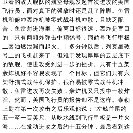
卫着的敌人舰队的航空母舰发起首次进攻的美国
飞行员，面对真正的强敌时还是乱了阵脚。鱼雷
机和俯冲轰炸机被零式战斗机冲散，且缺乏配
合，鱼雷射进海里，偏离目标很远，轰炸是盲目
的。只有两颗炸弹击中翔鹤号，翔鹤号飞行甲板
上因油燃泄漏而起火。十多分钟以后，列克星敦
号上的飞机赶来了，但难于发现厚厚的云层底下
的敌舰。使进攻受到进一步的挫折。只有十五架
轰炸机好不容易发现了一个目标，但它们只有六
架野猫式战斗机保护，很容易被零式战斗机冲
散，鱼雷进攻再次失败，轰炸机又只投中一枚炸
弹。然而，美国飞行员的报告却不是这样。泰勒
上尉在第一次攻击之后乐观他说：“左舷首尾约
五十至一百英尺、从吃水线到飞行甲板是一片火
海……在发动进攻之后约十五分钟，最后看到这