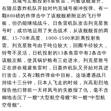
克城号左舷投射8条鱼雷，均被该舰避开。
在随后轰炸机队开始对约克城号俯冲投弹。有一
颗800磅的炸弹击中了该舰舰桥附近的飞行甲
板，但仍能继续战斗。日鱼雷机队攻击列克星敦
号时，成功地运用了夹击战术，从该舰舰首的两
舷、15-70米高度、1000-1500米距离投射鱼
雷。列克星敦号由于吨位较大，回圈半径较大，
转弯不灵活，日机投射的13条鱼雷中有2条击中
该舰左舷，使其锅炉舱有三处进水。列克星敦号
正在拼命规避鱼雷时，日轰炸机队又开始对其进
行攻击，又有2颗炸弹命中目标。这场遭遇战只
持续十三分钟，日本人飞走的时候，兴高彩烈地
报告他们替前一天祥凤号的失败报了仇，毫不含
糊地击沉了一艘“大型航空母艘”和一艘“中型航
空母舰”。