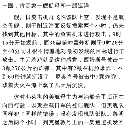
一圈，肯定象一艘航母和一艘巡洋
舰。日突击机群飞临该队上空，发现不是航
空母舰，则于附近海面反复搜索两个小时，仍未
找到其他目标。其中的鱼雷机未进行攻击，9时
15分开始返航，而36架俯冲轰炸机则于9时26分
至40分间才很不情愿地对最初发现的目标进行了
攻击。牛刀杀鸡就是这种感觉，西姆斯号被击中
3颗250公斤的炸弹，其中有2颗在机舱爆炸，不
到60秒钟就沉没了。尼奥肖号被击中7颗炸弹，
载着大火在海上飘了几天后沉没。
这时弗莱彻的美航母主力与油船分手后正在
向西行驶，以期拦截日军的登陆舰队，但美舰队
同样犯了同样的错误：没有发现机队部队。黎明
之后两个小时，列克星敦号上的一架巡逻机发回