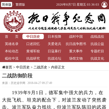
简体版
/
繁體版
2026年8月7日 星期五 03:36:03
中日历史
首 页
日本投降
战时中国
战线战役
英雄名录
口述回忆
关爱老兵
抗日战争图书
抗战公益
本站动态
黄埔军校
日寇暴行
重大事件
馆
专题栏目
砥柱中流
抗战研究
抗战论坛
场馆文物
抗战文化
>
中日历史
>
二战历史
> 内容正文
首页
二战防御阶段
来源：历史追学网 2018-04-27 09:27:49
1939年9月1日，德军集中强大的兵力，在
大批飞机、坦克的配合下，对波兰发动了突然袭
击。波兰军队奋力抵抗，但波兰军队陈旧的武器