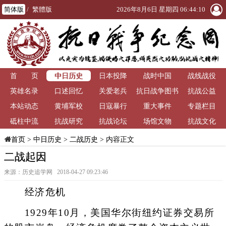
简体版
/
繁體版
2026年8月6日 星期四 06:44:10
中日历史
首 页
日本投降
战时中国
战线战役
英雄名录
口述回忆
关爱老兵
抗日战争图书
抗战公益
本站动态
黄埔军校
日寇暴行
重大事件
馆
专题栏目
砥柱中流
抗战研究
抗战论坛
场馆文物
抗战文化
>
中日历史
>
二战历史
> 内容正文
首页
二战起因
来源：历史追学网 2018-04-27 09:23:46
经济危机
1929年10月，美国华尔街纽约证券交易所