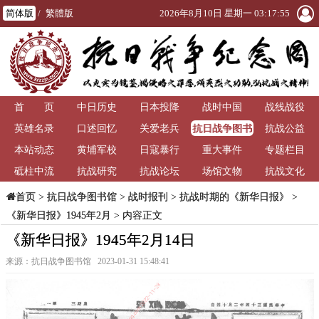
简体版
/
繁體版
2026年8月10日 星期一 03:17:56
首 页
中日历史
日本投降
战时中国
战线战役
抗日战争图书
英雄名录
口述回忆
关爱老兵
抗战公益
馆
本站动态
黄埔军校
日寇暴行
重大事件
专题栏目
砥柱中流
抗战研究
抗战论坛
场馆文物
抗战文化
>
抗日战争图书馆
>
战时报刊
>
抗战时期的《新华日报》
>
首页
《新华日报》1945年2月
> 内容正文
《新华日报》1945年2月14日
来源：抗日战争图书馆 2023-01-31 15:48:41