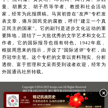
曼、胡厥文、胡子昂等学者、教授和社会活动
家，经常为此报撰稿。马寅初曾在"友声"专栏发
表文章，痛斥国民党的腐败，呼吁"建立一个真
正民主的国家"。它的副刊是进步文化运动的重
要阵地，团结了一大批优秀的文学艺术和文化工
作者。它的国际报导也很有特色。1942年底﹐
根据周恩来的指示，开设了"国际述评"专栏，由
乔冠华主笔。这个专栏的文章以资料翔实、分析
透彻、富于哲理和文采而受到读者欢迎，经常为
外国通讯社所转载。
Copyright ©2014-2023 krzzjn.com All Rights Reserved
湘ICP备18022032号 湘公网安备43010402000821号
✕
中央网信办违法和不良信息举报中心
长沙市互联网违法和不良信息举报中心
不良信息举报电话：0731-85531328 19198230121（微信同号）
纠错电话：18182129125 15116420702
QQ：2652168198