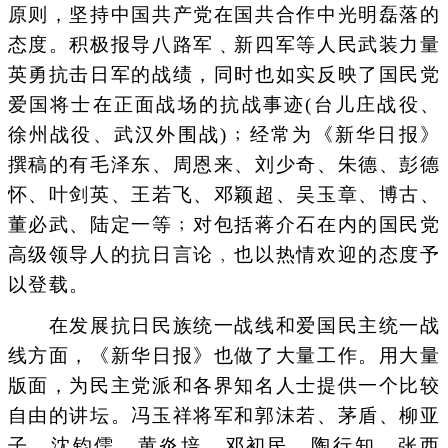
原则，坚持中国共产党在国共合作中光明磊落的
态度。积极报导八路军﹑新四军等人民武装力量
英勇抗击日军的战绩，同时也如实反映了国民党
爱国将士在正面战场的抗战事迹(台儿庄战役、
徐州战役、武汉外围战)﹔经常为《新华日报》
撰稿的有毛泽东、周恩来、刘少奇、朱德、彭德
怀、叶剑英、王若飞、邓颖超、吴玉章、博古、
董必武、陆定一等﹔对包括蒋介石在内的国民党
高级领导人的抗日言论﹐也以热情欢迎的态度予
以登载。
在发展抗日民族统一战线和爱国民主统一战
线方面，《新华日报》也做了大量工作。用大量
版面，为民主党派和各界知名人士提供一个比较
自由的讲坛。冯玉祥将军和郭沫若、茅盾、柳亚
子、沈钧儒、黄炎培、邓初民、陶行知、张西