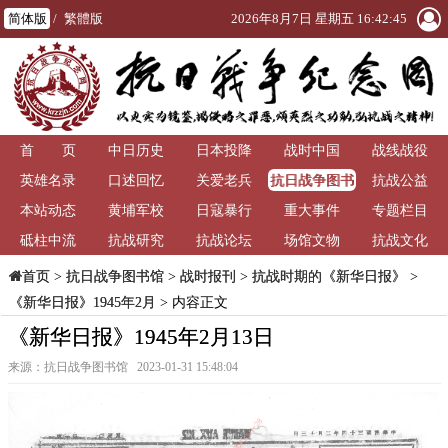
简体版
/
繁體版
2026年8月7日 星期五 16:42:46
首 页
中日历史
日本投降
战时中国
战线战役
抗日战争图书
英雄名录
口述回忆
关爱老兵
抗战公益
馆
本站动态
黄埔军校
日寇暴行
重大事件
专题栏目
砥柱中流
抗战研究
抗战论坛
场馆文物
抗战文化
>
抗日战争图书馆
>
战时报刊
>
抗战时期的《新华日报》
>
首页
《新华日报》1945年2月
> 内容正文
《新华日报》1945年2月13日
来源：抗日战争图书馆 2023-01-31 15:48:04