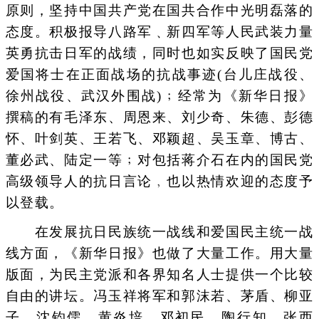
原则，坚持中国共产党在国共合作中光明磊落的
态度。积极报导八路军﹑新四军等人民武装力量
英勇抗击日军的战绩，同时也如实反映了国民党
爱国将士在正面战场的抗战事迹(台儿庄战役、
徐州战役、武汉外围战)﹔经常为《新华日报》
撰稿的有毛泽东、周恩来、刘少奇、朱德、彭德
怀、叶剑英、王若飞、邓颖超、吴玉章、博古、
董必武、陆定一等﹔对包括蒋介石在内的国民党
高级领导人的抗日言论﹐也以热情欢迎的态度予
以登载。
在发展抗日民族统一战线和爱国民主统一战
线方面，《新华日报》也做了大量工作。用大量
版面，为民主党派和各界知名人士提供一个比较
自由的讲坛。冯玉祥将军和郭沫若、茅盾、柳亚
子、沈钧儒、黄炎培、邓初民、陶行知、张西