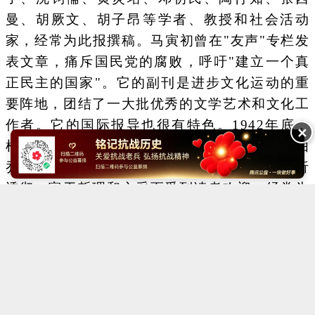
曼、胡厥文、胡子昂等学者、教授和社会活动
家，经常为此报撰稿。马寅初曾在"友声"专栏发
表文章，痛斥国民党的腐败，呼吁"建立一个真
正民主的国家"。它的副刊是进步文化运动的重
要阵地，团结了一大批优秀的文学艺术和文化工
作者。它的国际报导也很有特色。1942年底﹐
✕
根据周恩来的指示，开设了"国际述评"专栏，由
乔冠华主笔。这个专栏的文章以资料翔实、分析
透彻、富于哲理和文采而受到读者欢迎，经常为
外国通讯社所转载。
Copyright ©2014-2023 krzzjn.com All Rights Reserved
湘ICP备18022032号 湘公网安备43010402000821号
中央网信办违法和不良信息举报中心
长沙市互联网违法和不良信息举报中心
不良信息举报电话：0731-85531328 19198230121（微信同号）
纠错电话：18182129125 15116420702
QQ：2652168198