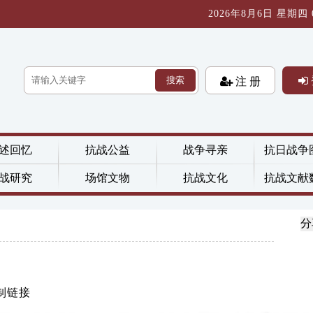
2026年8月6日 星期四 00
搜索
注 册
述回忆
抗战公益
战争寻亲
抗日战争
战研究
场馆文物
抗战文化
抗战文献
分
制链接