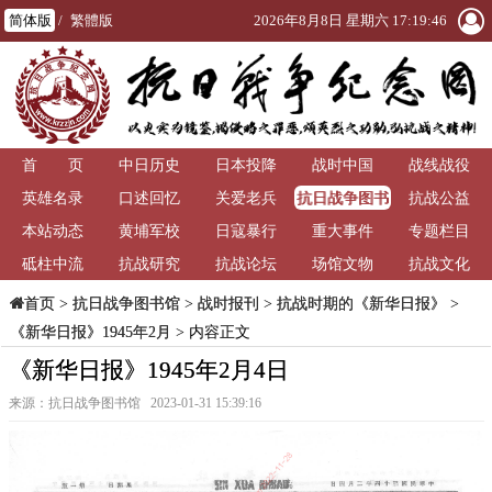
简体版
/
繁體版
2026年8月8日 星期六 17:19:46
首 页
中日历史
日本投降
战时中国
战线战役
抗日战争图书
英雄名录
口述回忆
关爱老兵
抗战公益
馆
本站动态
黄埔军校
日寇暴行
重大事件
专题栏目
砥柱中流
抗战研究
抗战论坛
场馆文物
抗战文化
>
抗日战争图书馆
>
战时报刊
>
抗战时期的《新华日报》
>
首页
《新华日报》1945年2月
> 内容正文
《新华日报》1945年2月4日
来源：抗日战争图书馆 2023-01-31 15:39:16