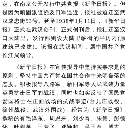
定，在南京公开发行中共党报《新华日报》。但
是因为顽固派阻挠及日军逼近，报社被迫迁至武
汉成忠街53号。延至1938年1月11日，《新华日
报》正式在武汉创刊。正式创刊后，报社迁至汉
口大陆里。发行部则设大陆里临街的平房内(原
建筑已改建)。该报在武汉期间，属中国共产党
长江局领导。
《新华日报》在宣传报导中坚持实事求是的
原则，坚持中国共产党在国共合作中光明磊落的
态度。积极报导八路军﹑新四军等人民武装力量
英勇抗击日军的战绩，同时也如实反映了国民党
爱国将士在正面战场的抗战事迹(台儿庄战役、
徐州战役、武汉外围战)﹔经常为《新华日报》
撰稿的有毛泽东、周恩来、刘少奇、朱德、彭德
怀、叶剑英、王若飞、邓颖超、吴玉章、博古、