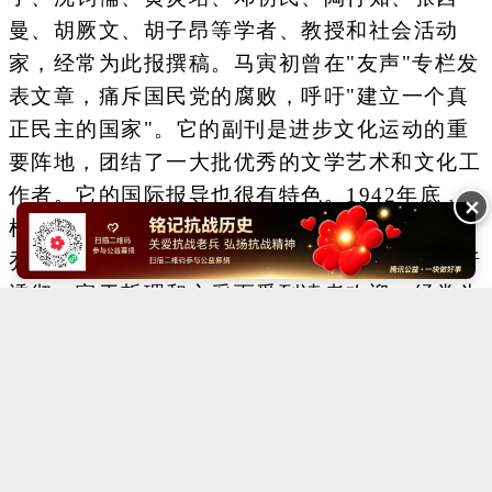
曼、胡厥文、胡子昂等学者、教授和社会活动
家，经常为此报撰稿。马寅初曾在"友声"专栏发
表文章，痛斥国民党的腐败，呼吁"建立一个真
正民主的国家"。它的副刊是进步文化运动的重
要阵地，团结了一大批优秀的文学艺术和文化工
作者。它的国际报导也很有特色。1942年底﹐
✕
根据周恩来的指示，开设了"国际述评"专栏，由
乔冠华主笔。这个专栏的文章以资料翔实、分析
透彻、富于哲理和文采而受到读者欢迎，经常为
外国通讯社所转载。
Copyright ©2014-2023 krzzjn.com All Rights Reserved
湘ICP备18022032号 湘公网安备43010402000821号
中央网信办违法和不良信息举报中心
长沙市互联网违法和不良信息举报中心
不良信息举报电话：0731-85531328 19198230121（微信同号）
纠错电话：18182129125 15116420702
QQ：2652168198