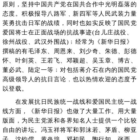
原则，坚持中国共产党在国共合作中光明磊落的
态度。积极报导八路军﹑新四军等人民武装力量
英勇抗击日军的战绩，同时也如实反映了国民党
爱国将士在正面战场的抗战事迹(台儿庄战役、
徐州战役、武汉外围战)﹔经常为《新华日报》
撰稿的有毛泽东、周恩来、刘少奇、朱德、彭德
怀、叶剑英、王若飞、邓颖超、吴玉章、博古、
董必武、陆定一等﹔对包括蒋介石在内的国民党
高级领导人的抗日言论﹐也以热情欢迎的态度予
以登载。
在发展抗日民族统一战线和爱国民主统一战
线方面，《新华日报》也做了大量工作。用大量
版面，为民主党派和各界知名人士提供一个比较
自由的讲坛。冯玉祥将军和郭沫若、茅盾、柳亚
子、沈钧儒、黄炎培、邓初民、陶行知、张西