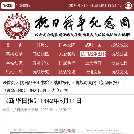
简体版
/
繁體版
2026年8月6日 星期四 06:53:48
首 页
中日历史
日本投降
战时中国
战线战役
抗日战争图书
英雄名录
口述回忆
关爱老兵
抗战公益
馆
本站动态
黄埔军校
日寇暴行
重大事件
专题栏目
砥柱中流
抗战研究
抗战论坛
场馆文物
抗战文化
>
抗日战争图书馆
>
战时报刊
>
抗战时期的《新华日报》
>
首页
《新华日报》1942年3月
> 内容正文
《新华日报》1942年3月11日
来源：抗日战争图书馆 2022-12-14 08:50:00