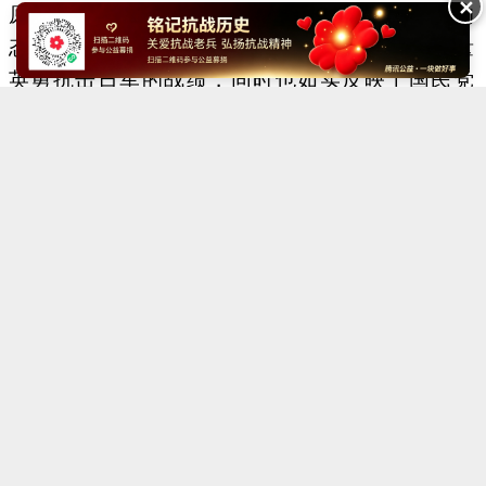
✕
原则，坚持中国共产党在国共合作中光明磊落的
态度。积极报导八路军﹑新四军等人民武装力量
英勇抗击日军的战绩，同时也如实反映了国民党
爱国将士在正面战场的抗战事迹(台儿庄战役、
徐州战役、武汉外围战)﹔经常为《新华日报》
撰稿的有毛泽东、周恩来、刘少奇、朱德、彭德
怀、叶剑英、王若飞、邓颖超、吴玉章、博古、
董必武、陆定一等﹔对包括蒋介石在内的国民党
高级领导人的抗日言论﹐也以热情欢迎的态度予
以登载。
在发展抗日民族统一战线和爱国民主统一战
线方面，《新华日报》也做了大量工作。用大量
版面，为民主党派和各界知名人士提供一个比较
自由的讲坛。冯玉祥将军和郭沫若、茅盾、柳亚
子、沈钧儒、黄炎培、邓初民、陶行知、张西