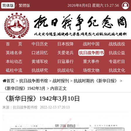
简体版
/
繁體版
2026年8月8日 星期六 15:27:56
首 页
中日历史
日本投降
战时中国
战线战役
抗日战争图书
英雄名录
口述回忆
关爱老兵
抗战公益
馆
本站动态
黄埔军校
日寇暴行
重大事件
专题栏目
砥柱中流
抗战研究
抗战论坛
场馆文物
抗战文化
>
抗日战争图书馆
>
战时报刊
>
抗战时期的《新华日报》
>
首页
《新华日报》1942年3月
> 内容正文
《新华日报》1942年3月10日
来源：抗日战争图书馆 2022-12-13 17:20:13