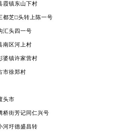
县霞镇东山下村
三都芝□头转上陈一号
构汇头四一号
县南区河上村
彭婆镇许家营村
古市徐郑村
渡头市
腾桥街芳记同仁兴号
小河圩德盛昌转