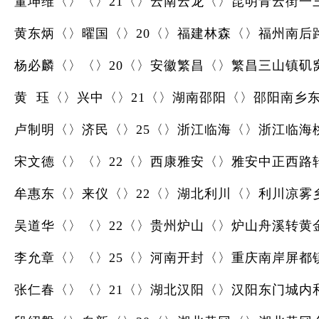
董坤维〈〉〈〉21〈〉云南云龙〈〉昆明青云街一
黄东炳〈〉曜国〈〉20〈〉福建林森〈〉福州南后
杨必麟〈〉〈〉20〈〉安徽繁昌〈〉繁昌三山镇矶
黄 珏〈〉兴中〈〉21〈〉湖南邵阳〈〉邵阳南乡
卢制明〈〉济民〈〉25〈〉浙江临海〈〉浙江临海
宋文德〈〉〈〉22〈〉西康雅安〈〉雅安中正西路
牟惠东〈〉来仪〈〉22〈〉湖北利川〈〉利川凉雾
吴道华〈〉〈〉22〈〉贵州炉山〈〉炉山舟溪转黄
李允章〈〉〈〉25〈〉河南开封〈〉重庆南岸屏都
张仁春〈〉〈〉21〈〉湖北汉阳〈〉汉阳东门城内