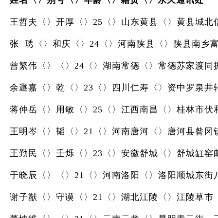
姓名〈〉别号〈〉年龄〈〉籍贯〈〉永久通讯处
王哲夫〈〉开厚〈〉25〈〉山东黄县〈〉黄县城北
张 琇〈〉和庆〈〉24〈〉河南陕县〈〉陕县南乡
曾繁伟〈〉〈〉24〈〉湖南常德〈〉常德苏家渡同
余遯嘉〈〉乾〈〉23〈〉四川仁寿〈〉资中罗泉井
蒋仲岳〈〉用敏〈〉25〈〉江西南昌〈〉桂林市伏
王明岑〈〉韬〈〉21〈〉河南唐河〈〉唐河县昝冈
王勤民〈〉壬烁〈〉23〈〉安徽舒城〈〉舒城缸窑
于晓辰〈〉〈〉21〈〉河南洛阳〈〉洛阳顺城东街
谢子猷〈〉守谟〈〉21〈〉湖北江陵〈〉江陵草市