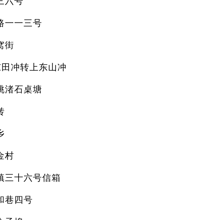
三六号
路一一三号
窝街
东田冲转上东山冲
桃渚石桌塘
转
乡
金村
镇三十六号信箱
和巷四号