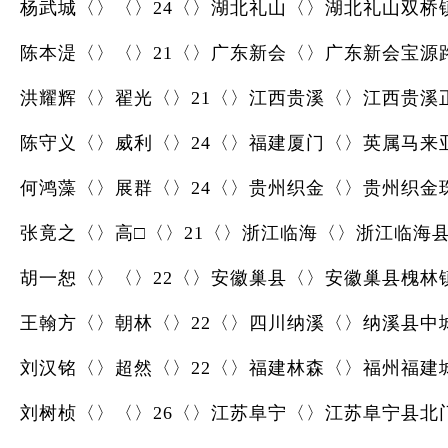
杨武城〈〉〈〉24〈〉湖北礼山〈〉湖北礼山双桥
陈本湜〈〉〈〉21〈〉广东新会〈〉广东新会宝源
洪耀辉〈〉翟光〈〉21〈〉江西贵溪〈〉江西贵溪
陈守义〈〉威利〈〉24〈〉福建厦门〈〉英属马来
何鸿藻〈〉展群〈〉24〈〉贵州织金〈〉贵州织金
张竟之〈〉高□〈〉21〈〉浙江临海〈〉浙江临海
胡一恕〈〉〈〉22〈〉安徽巢县〈〉安徽巢县槐林
王翰方〈〉朝林〈〉22〈〉四川纳溪〈〉纳溪县中
刘汉铭〈〉超然〈〉22〈〉福建林森〈〉福州福建
刘树桢〈〉〈〉26〈〉江苏阜宁〈〉江苏阜宁县北