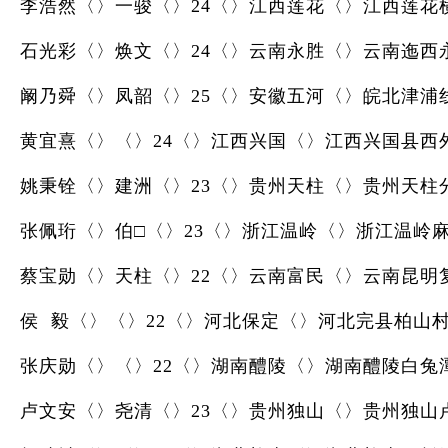
李浩然〈〉一骏〈〉24〈〉江西莲花〈〉江西莲花
石光彩〈〉焕文〈〉24〈〉云南永胜〈〉云南迤西
阚乃舜〈〉凤韶〈〉25〈〉安徽五河〈〉皖北津浦
黄宜熹〈〉〈〉24〈〉江西兴国〈〉江西兴国县西
姚秉铨〈〉建洲〈〉23〈〉贵州天柱〈〉贵州天柱
张佩珩〈〉伯□〈〉23〈〉浙江温岭〈〉浙江温岭
蔡宝勋〈〉天柱〈〉22〈〉云南富民〈〉云南昆明
侯 毅〈〉〈〉22〈〉河北保定〈〉河北完县柏山
张庆勋〈〉〈〉22〈〉湖南醴陵〈〉湖南醴陵白兔
卢文安〈〉尧清〈〉23〈〉贵州独山〈〉贵州独山