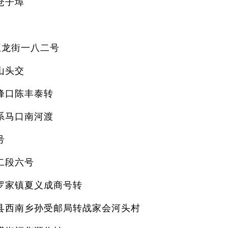
仓子埠
王龙街一八二号
山头交
峰口陈丰泰转
系马口南河渡
号
二段六号
罗家镇夏义成商号转
县西南乡孙受邮局转战家会河头村