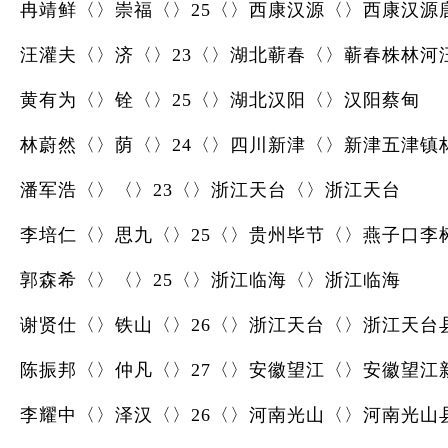
冉靖鲜〈〉崇福〈〉25〈〉西康汉源〈〉西康汉源
汪灌夫〈〉济〈〉23〈〉湖北蕲春〈〉蕲春株林河
黄有为〈〉铨〈〉25〈〉湖北汉阳〈〉汉阳蔡甸
林蔚然〈〉荫〈〉24〈〉四川新津〈〉新津五津镇
潘军浩〈〉〈〉23〈〉浙江天台〈〉浙江天台
李培仁〈〉思九〈〉25〈〉贵州毕节〈〉燕子口李
郭森希〈〉〈〉25〈〉浙江临海〈〉浙江临海
谢贤仕〈〉铁山〈〉26〈〉浙江天台〈〉浙江天台
陈振邦〈〉仲凡〈〉27〈〉安徽望江〈〉安徽望江
李耀中〈〉泽汉〈〉26〈〉河南光山〈〉河南光山