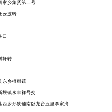
唐家乡集贤第二号
汪云波转
林口
树轩转
县东乡榧树镇
新坝镇永丰祥号交
县西乡孙铁铺南卧龙台五里李家湾