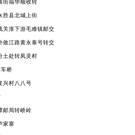
横街福华顺收转
永胜县北城上街
线关淮下游毛难镇邮交
外敛江路黄永泰号转交
分土处转凤灵村
麻车桥
复兴村八八号
村
潭邮局转峤岭
卢家寨