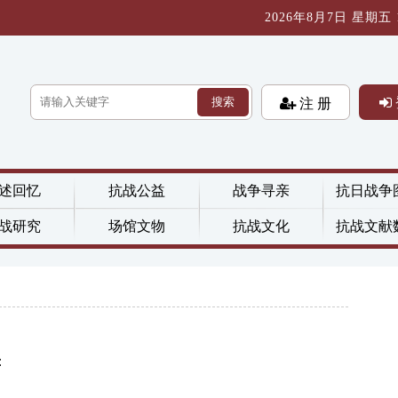
2026年8月7日 星期五 17
搜索
注 册
述回忆
抗战公益
战争寻亲
抗日战争
战研究
场馆文物
抗战文化
抗战文献
：