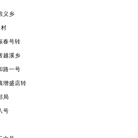
信义乡
富村
振春号转
转越溪乡
和路一号
镇增盛店转
邮局
八号