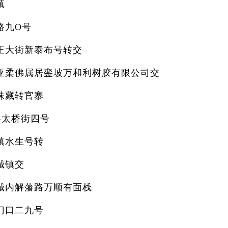
镇
路九O号
正大街新泰布号转交
亚柔佛属居銮坡万和利树胶有限公司交
珠藏转官寨
县太桥街四号
镇水生号转
城镇交
城内解藩路万顺有面栈
门口二九号