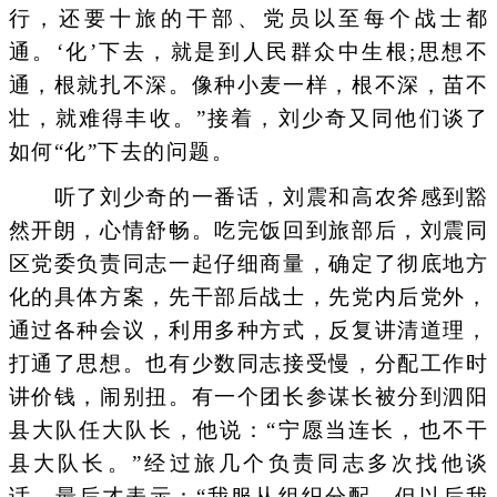
行，还要十旅的干部、党员以至每个战士都
通。‘化’下去，就是到人民群众中生根;思想不
通，根就扎不深。像种小麦一样，根不深，苗不
壮，就难得丰收。”接着，刘少奇又同他们谈了
如何“化”下去的问题。
听了刘少奇的一番话，刘震和高农斧感到豁
然开朗，心情舒畅。吃完饭回到旅部后，刘震同
区党委负责同志一起仔细商量，确定了彻底地方
化的具体方案，先干部后战士，先党内后党外，
通过各种会议，利用多种方式，反复讲清道理，
打通了思想。也有少数同志接受慢，分配工作时
讲价钱，闹别扭。有一个团长参谋长被分到泗阳
县大队任大队长，他说：“宁愿当连长，也不干
县大队长。”经过旅几个负责同志多次找他谈
话，最后才表示：“我服从组织分配，但以后我