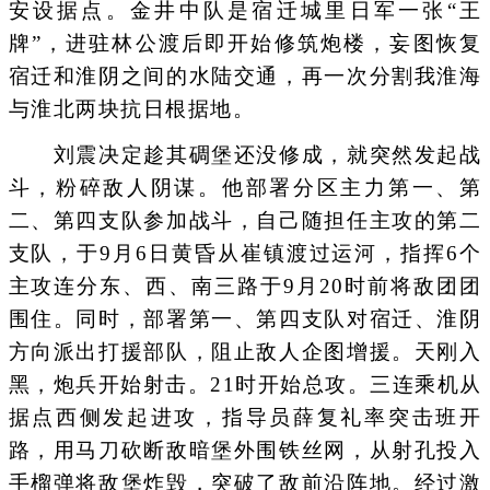
安设据点。金井中队是宿迁城里日军一张“王
牌”，进驻林公渡后即开始修筑炮楼，妄图恢复
宿迁和淮阴之间的水陆交通，再一次分割我淮海
与淮北两块抗日根据地。
刘震决定趁其碉堡还没修成，就突然发起战
斗，粉碎敌人阴谋。他部署分区主力第一、第
二、第四支队参加战斗，自己随担任主攻的第二
支队，于9月6日黄昏从崔镇渡过运河，指挥6个
主攻连分东、西、南三路于9月20时前将敌团团
围住。同时，部署第一、第四支队对宿迁、淮阴
方向派出打援部队，阻止敌人企图增援。天刚入
黑，炮兵开始射击。21时开始总攻。三连乘机从
据点西侧发起进攻，指导员薛复礼率突击班开
路，用马刀砍断敌暗堡外围铁丝网，从射孔投入
手榴弹将敌堡炸毁，突破了敌前沿阵地。经过激