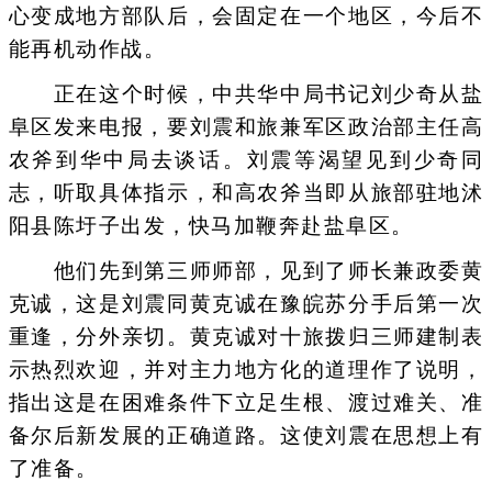
心变成地方部队后，会固定在一个地区，今后不
能再机动作战。
正在这个时候，中共华中局书记刘少奇从盐
阜区发来电报，要刘震和旅兼军区政治部主任高
农斧到华中局去谈话。刘震等渴望见到少奇同
志，听取具体指示，和高农斧当即从旅部驻地沭
阳县陈圩子出发，快马加鞭奔赴盐阜区。
他们先到第三师师部，见到了师长兼政委黄
克诚，这是刘震同黄克诚在豫皖苏分手后第一次
重逢，分外亲切。黄克诚对十旅拨归三师建制表
示热烈欢迎，并对主力地方化的道理作了说明，
指出这是在困难条件下立足生根、渡过难关、准
备尔后新发展的正确道路。这使刘震在思想上有
了准备。