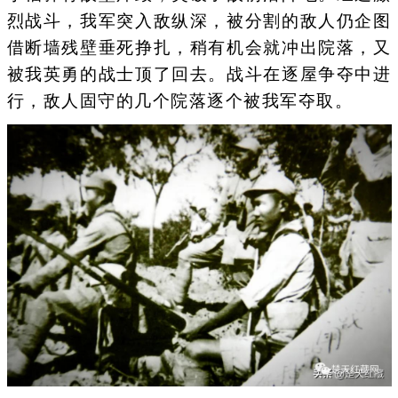
烈战斗，我军突入敌纵深，被分割的敌人仍企图
借断墙残壁垂死挣扎，稍有机会就冲出院落，又
被我英勇的战士顶了回去。战斗在逐屋争夺中进
行，敌人固守的几个院落逐个被我军夺取。