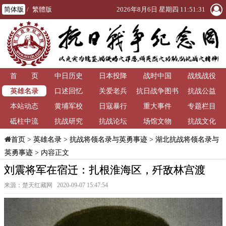
简体版
/
繁體版
2026年8月6日 星期四 11:51:32
首 页
中日历史
日本投降
战时中国
战线战役
英雄名录
口述回忆
关爱老兵
抗日战争图书
抗战公益
本站动态
黄埔军校
日寇暴行
重大事件
馆
专题栏目
砥柱中流
抗战研究
抗战论坛
场馆文物
抗战文化
>
英雄名录
>
抗战将领名录与英勇事迹
>
湖北抗战将领名录与
首页
英勇事迹
> 内容正文
刘震将军在宿迁：扎根淮海区，歼敌林宫渡
来源：楚天红藏网 2020-09-07 15:47:54