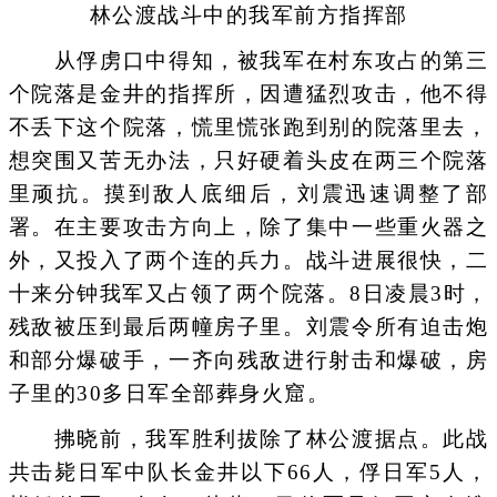
林公渡战斗中的我军前方指挥部
从俘虏口中得知，被我军在村东攻占的第三
个院落是金井的指挥所，因遭猛烈攻击，他不得
不丢下这个院落，慌里慌张跑到别的院落里去，
想突围又苦无办法，只好硬着头皮在两三个院落
里顽抗。摸到敌人底细后，刘震迅速调整了部
署。在主要攻击方向上，除了集中一些重火器之
外，又投入了两个连的兵力。战斗进展很快，二
十来分钟我军又占领了两个院落。8日凌晨3时，
残敌被压到最后两幢房子里。刘震令所有迫击炮
和部分爆破手，一齐向残敌进行射击和爆破，房
子里的30多日军全部葬身火窟。
拂晓前，我军胜利拔除了林公渡据点。此战
共击毙日军中队长金井以下66人，俘日军5人，