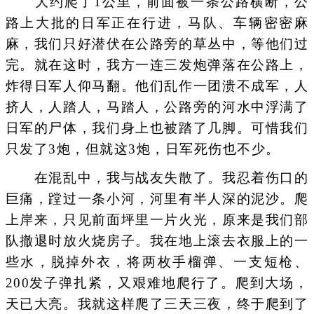
大约爬了1公里，前面被一条公路横断，公
路上大批的日军正在行进，马队、车辆密密麻
麻，我们只好潜伏在公路旁的草丛中，等他们过
完。就在这时，我方一连三发炮弹落在公路上，
炸得日军人仰马翻。他们乱作一团溃不成军，人
挤人，人踏人，马踏人，公路旁的河水中浮满了
日军的尸体，我们身上也被踏了几脚。可惜我们
只发了3炮，但就这3炮，日军死伤也不少。
在混乱中，我与战友失散了。我忍着伤口的
巨痛，蹚过一条小河，河里有半人深的泥沙。爬
上岸来，只见前面坪里一片火光，原来是我们部
队撤退时放火烧房子。我在地上滚去衣服上的一
些水，脱掉外衣，将两枚手榴弹、一支短枪、
200发子弹扎紧，又艰难地爬行了。爬到大场，
天已大亮。我就这样爬了三天三夜，终于爬到了