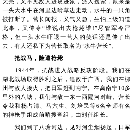
天亮，又不见敌人进攻迹象，派人搜索，原来是
一头大水牛在河里边啃草边走动，水牛的一只角
被打断了。营长闻报，又气又急，生怕上级知道
此事，又传令“谁说出去枪毙谁!”尽管军令严
格，但一头水牛吓退一营人的笑话还是传了出
去，有人还私下为营长取名为“水牛营长”。
抢战马，险遭枪毙
1944年，抗战进入战略反攻阶段。我们在
湖北战场取得胜利之后，追敌于广西。我们在柳
州与敌人接火，把日军赶到南宁。在离南宁10多
里外的八塘，我们与敌一东一西隔河对峙。营长
令我和杨占清、马六生、刘培民等6名全师有名
的神枪手组成前哨搜查组，由刘任组长。
我们到了八塘河边，见对河尘烟扬起，日军