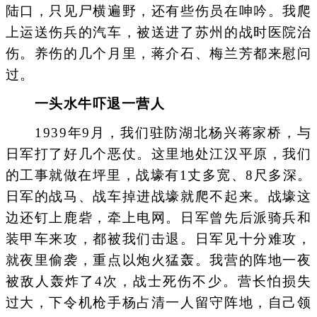
陆口，只见尸横遍野，还有些伤员在呻吟。我爬
上运送伤兵的汽车，被送进了苏州的战时医院治
伤。养伤的几个月里，蒋介石、梅兰芳都来慰问
过。
一头水牛吓退一营人
1939年9月，我们驻防湖北杨兴蒋家桥，与
日军打了好几个恶仗。这里地处江汉平原，我们
的工事就做在坪里，战壕有1丈多宽、8尺多深。
日军的战马、战车掉进战壕就爬不起来。战壕这
边还钉上鹿砦，牵上电网。日军曾先后派骑兵和
装甲车来攻，都被我们击退。日军见十分难攻，
就夜里偷袭，重点以炮火猛轰。我营的阵地一夜
被敌人轰炸了4次，战士死伤不少。营长怕损失
过大，下令机枪手杨占清一人留守阵地，自己领