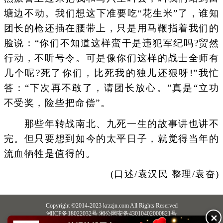
塘边不动。我们想这下准要吃“花生米”了，谁知
团长的枪还插在腰带上，只是用马鞭指着我们的
脸说：“你们不知道这样蛮干是违犯军纪吗?贸然
行动，不听号令。可是像你们这样的战士全师有
几个呢?死了你们，比死我的独儿还狠呀!”我忙
答：“下次再不敢了，请团长放心。”真是“立功
不受奖，险些把命偿”。
那些年转战南北、九死一生的故事讲也讲不
完。但只要想到如今的太平日子，就觉得当年的
流血牺牲是值得的。
(口述/袁汉民 整理/袁奋)
Copyright ©2014-2023 krzzjn.com All Rights Reserved
湘ICP备18022032号 湘公网安备43010402000821号
✕
中央网信办违法和不良信息举报中心
长沙市互联网违法和不良信息举报中心