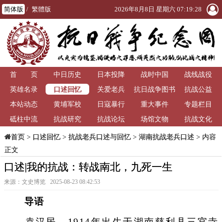
简体版
/
繁體版
2026年8月8日 星期六 07:19:29
首 页
中日历史
日本投降
战时中国
战线战役
口述回忆
英雄名录
关爱老兵
抗日战争图书
抗战公益
本站动态
黄埔军校
日寇暴行
重大事件
馆
专题栏目
砥柱中流
抗战研究
抗战论坛
场馆文物
抗战文化
>
口述回忆
>
抗战老兵口述与回忆
>
湖南抗战老兵口述
> 内容
首页
正文
口述|我的抗战：转战南北，九死一生
来源：文史博览 2025-08-23 08:42:53
导语
袁汉民，1914年出生于湖南慈利县三官寺