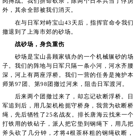
肉搏战。我们拼命砍杀，除两个日本兵当了俘虏
外，其余全部被我们消灭。
在与日军对峙宝山43天后，指挥官命令我们
撤退到了上海市郊的砂场。
战砂场，身负重伤
砂场是宝山县顾家镇办的一个机械辗砂的场
子。我们的阵地与日军只隔一条小河，河水齐腰
深，河上有两座浮桥。我们一营的任务是掩护本
师第97团、第98团撤过河来，阻击日军渡河。
后来两个团撤过来了，却忘记砍断浮桥。日
军追到后，用几架机枪扼守桥身，我营为砍断桥
绳，先后牺牲了25名战友。排长唐海云找来一个
打铁用的铁砧子，派人把它垫到钢绳下，用几把
斧头砍了几分钟，才将4根茶杯粗的钢绳砍断，