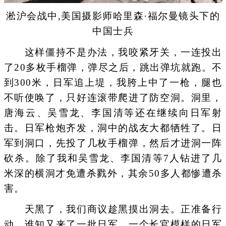
淞沪会战中,美国摄影师哈里森·福尔曼镜头下的
中国士兵
这样僵持不是办法，我咬紧牙关，一连投出
了20多枚手榴弹，弹尽之后，跳出弹坑就跑。不
到300米，日军追上堤，我胯上中了一枪，腿也
不听使唤了，只好连滚带爬进了防空洞。洞里，
唐海云、吴雪龙、李国清等还在继续向日军射
击。日军枪炮齐发，洞中的战友大都牺牲了。日
军到洞口，先投了几枚手榴弹，然后才进洞一阵
砍杀。除了我和吴雪龙、李国清等7人钻进了几
米深的横洞才免遭杀戮外，其余50多人都惨遭杀
害。
天黑了，我们商议趁黑摸出洞去。正准备行
动，谁知又来了一批日军。一个长官模样的日军