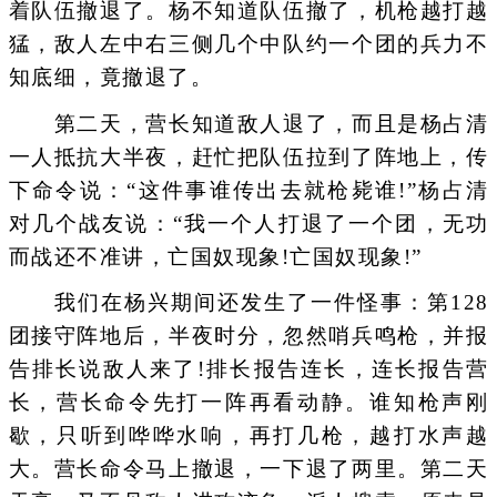
着队伍撤退了。杨不知道队伍撤了，机枪越打越
猛，敌人左中右三侧几个中队约一个团的兵力不
知底细，竟撤退了。
第二天，营长知道敌人退了，而且是杨占清
一人抵抗大半夜，赶忙把队伍拉到了阵地上，传
下命令说：“这件事谁传出去就枪毙谁!”杨占清
对几个战友说：“我一个人打退了一个团，无功
而战还不准讲，亡国奴现象!亡国奴现象!”
我们在杨兴期间还发生了一件怪事：第128
团接守阵地后，半夜时分，忽然哨兵鸣枪，并报
告排长说敌人来了!排长报告连长，连长报告营
长，营长命令先打一阵再看动静。谁知枪声刚
歇，只听到哗哗水响，再打几枪，越打水声越
大。营长命令马上撤退，一下退了两里。第二天