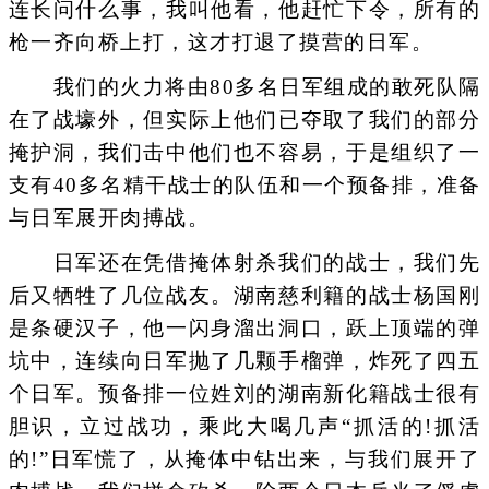
连长问什么事，我叫他看，他赶忙下令，所有的
枪一齐向桥上打，这才打退了摸营的日军。
我们的火力将由80多名日军组成的敢死队隔
在了战壕外，但实际上他们已夺取了我们的部分
掩护洞，我们击中他们也不容易，于是组织了一
支有40多名精干战士的队伍和一个预备排，准备
与日军展开肉搏战。
日军还在凭借掩体射杀我们的战士，我们先
后又牺牲了几位战友。湖南慈利籍的战士杨国刚
是条硬汉子，他一闪身溜出洞口，跃上顶端的弹
坑中，连续向日军抛了几颗手榴弹，炸死了四五
个日军。预备排一位姓刘的湖南新化籍战士很有
胆识，立过战功，乘此大喝几声“抓活的!抓活
的!”日军慌了，从掩体中钻出来，与我们展开了