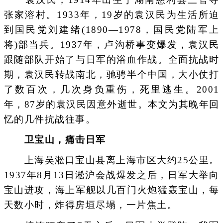
张家溶村。1933年，19岁的袁汉民为生活所迫
到国民党刘建绪(1890—1978，国民党陆军上
将)部当兵。1937年，卢沟桥事变爆发，袁汉民
跟随部队开始了与日军的浴血作战。全面抗战时
期，袁汉民转战南北，驰骋半个中国，大小仗打
了数百次，几次身负重伤，死里逃生。2001
年，87岁的袁汉民因意外逝世。本文为其晚年回
忆的几件抗战往事。
卫宝山，痛击日军
上海吴淞口宝山县离上海市区大约25公里。
1937年8月13日淞沪会战爆发之后，日军大举向
宝山进攻，海上军舰以几百门火炮猛轰宝山，每
天数小时，炸得房垣尽塌，一片焦土。