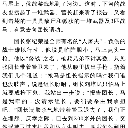
马尾上，优哉游哉地到了河边。这时，下河的战
友也捞起了一堆武器。营长赶来听了报告，又看
到击毙的一具具敌尸和缴获的一堆武器及3匹战
马，有意去向团长请功。
团长张纪荣是全师有名的“人屠夫”，负伤的
战士难以行动，他说是临阵胆小，马上点头一
枪。他以“督战”之名，枪毙兄弟不计其数。只见
张团长带着警卫来了，他从腰里拔出手枪，指着
我们几个吼道：“抢马是组长指示的吗?”我们谁
也没吱声，说是组长吩咐，组长刘培民只怕马上
就要成枪下鬼。我站出一步说：“报告团长，马
是我牵的，没请示组长，要罚要杀由我承担
吧。”团长满脸杀气地带着警卫退去了，我们正
在埋怨、庆幸之际，已去到300米外的团长，突
然派警卫过来把我和马六生叫去，叫我们站到田