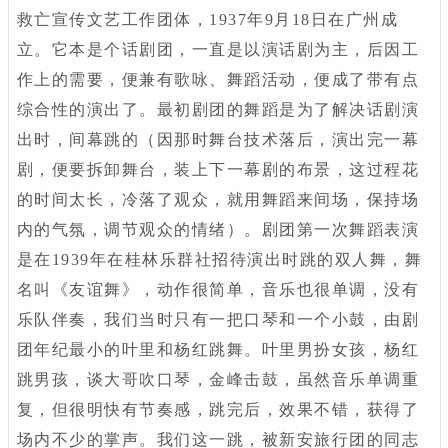
救亡宣传文艺工作团体，1937年9月18日在广州成
立。它本是个话剧团，一直是以演话剧为主，后因工
作上的需要，便兼有歌咏、舞蹈活动，便成了带有点
综合性的演出了。最初剧团的舞蹈是为了解决话剧演
出时，间幕跳的（因那时舞台技术落后，演出完一幕
剧，便要拆卸舞台，装上下一幕剧的布景，这过程花
的时间太长，冷落了观众，就用舞蹈来间场，保持场
内的气氛，调节观众的情绪）。剧团第一次舞蹈表演
是在1939年在桂林乐群社招待演出时跳的双人舞，舞
名叫《友谊舞》，动作很简单，音乐也很单调，没有
乐队伴奏，我们当时只有一把口琴和一个小鼓，由剧
团年纪最小的叶里和杨红跳舞。叶里男扮女孩，杨红
跳男孩，谈大哥吹口琴，金峰击鼓，虽然音乐单调重
复，但很明快有节奏感，跳完后，效果不错，获得了
场内不少的掌声。我们这一跳，被新安旅行团的同志