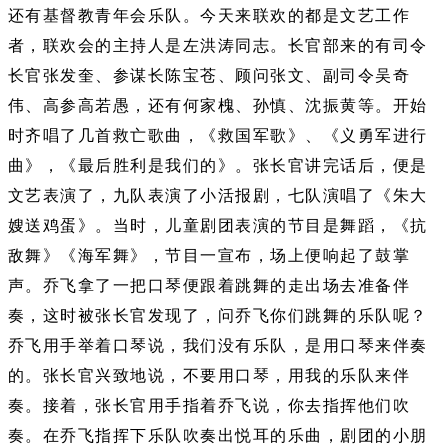
还有基督教青年会乐队。今天来联欢的都是文艺工作
者，联欢会的主持人是左洪涛同志。长官部来的有司令
长官张发奎、参谋长陈宝苍、顾问张文、副司令吴奇
伟、高参高若愚，还有何家槐、孙慎、沈振黄等。开始
时齐唱了几首救亡歌曲，《救国军歌》、《义勇军进行
曲》，《最后胜利是我们的》。张长官讲完话后，便是
文艺表演了，九队表演了小活报剧，七队演唱了《朱大
嫂送鸡蛋》。当时，儿童剧团表演的节目是舞蹈，《抗
敌舞》《海军舞》，节目一宣布，场上便响起了鼓掌
声。乔飞拿了一把口琴便跟着跳舞的走出场去准备伴
奏，这时被张长官发现了，问乔飞你们跳舞的乐队呢？
乔飞用手举着口琴说，我们没有乐队，是用口琴来伴奏
的。张长官兴致地说，不要用口琴，用我的乐队来伴
奏。接着，张长官用手指着乔飞说，你去指挥他们吹
奏。在乔飞指挥下乐队吹奏出悦耳的乐曲，剧团的小朋