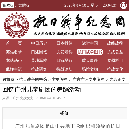
简体版
/
繁體版
2026年8月10日 星期一 20:04:38
首 页
中日历史
日本投降
战时中国
战线战役
抗日战争图书
英雄名录
口述回忆
关爱老兵
抗战公益
馆
本站动态
黄埔军校
日寇暴行
重大事件
专题栏目
砥柱中流
抗战研究
抗战论坛
场馆文物
抗战文化
>
抗日战争图书馆
>
文史资料
>
广东广州文史资料
> 内容正文
首页
回忆广州儿童剧团的舞蹈活动
来源：广州抗战文史 2018-03-28 08:45:57
杨红
广州儿童剧团是由中共地下党组织和领导的抗日