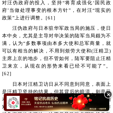
对汪伪政府的投入，坚持“将育成强化‘国民政
府’当做处理事变的根本方针”，在对汪“现实的
政策”上进行调整。[61]
汪伪政府与日本驻华军政当局的施压，使日
本中央，尤其是主导对华决策的陆军当局颇为不
满，认为“多数事项由本多大使和总军商量，就
可以有相当的解决，不用到烦劳大使和(汪精卫)
主席上京的地步，但不管如何，陆军要阻止汪精
卫来京，从现在的形势来看已经不可能了”。
[62]
日本对汪精卫访日从不同意到同意，表面上
是汪精卫坚持的结果，但其背后的暗流，则是日
✕
本内部的利益争执。日本中央转移战略重心，相
对降低中国战场在对外战略中的地位，将之当作