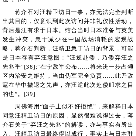
蒋介石对汪精卫访日一事，亦无法完全判断
出其目的，仅意识到此次访问并非礼仪性活动，
背后是汪有求于日本。结合当时日本准备与英美
发生冲突，急于减少在中国战场消耗的宏观战
略，蒋介石判断，汪精卫急于访日的背景，可能
是日本存有弃汪意图：“汪逆赴倭，乃倭弃汪之
先兆乎”[38];“在宁敌军公布……将来进一步占领
区内治安之维持，当由伪军完全负责……此乃敌
寇在华中撤退之先声，亦汪逆此次赴倭叩求之目
的也”。[39]
周佛海用“面子上似不好拒绝”，来解释日本
同意汪精卫访日的原因，显然很难说得过去，蒋
介石关于“弃汪之先兆”的解读，亦与事实有所出
入。汪精卫访日最终得以成行，事实上与日本驻