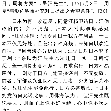
日，周将方案“带呈汪先生”。[35]5月8日，周
复“与影佐略商补充对日提出之希望条件”。[36]
日本为何一改态度，同意汪精卫访日，汪伪
政府内部并不清楚。汪本人对此事颇感疑
问，“汪先生谓：‘此次赴日于我方有利益，于日
本不仅无好处，且惹出各种麻烦，未知何以欢迎
前往。’”周佛海亦分析认为，汪访日对日本弊多
于利：“余以为汪先生此次赴日，实非日所情
愿，盖一则提出各种条件，要求实行，日方不易
应付，一则对于日方与渝直接谈判，不无妨碍。
前者，军部及兴亚院不愿，后者，外务省认为不
妥。故汪先生能免此行，日方必甚愿意。”日本
究竟为何允诺此事，周佛海认为，“但汪先生既
说要去，则面子上似不好拒绝，心中似不欢迎
也”。[37]