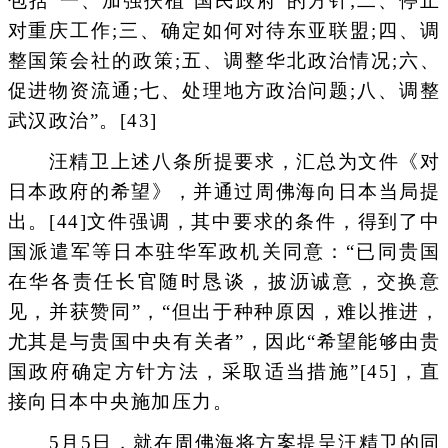
包括“一、加强扶植‘国民政府’的方针;二、停止
对重庆工作;三、确定如何对待东亚联盟;四、调
整国策会社的政策;五、调整华北政治情况;六、
促进物资流通;七、处理地方政治问题;八、调整
武汉政治”。[43]
汪精卫上述八条所提要求，汇总为文件《对
日本政府的希望》，并通过周佛海向日本当局提
出。[44]文件强调，其中要求的条件，得到了中
国派遣军等日本驻华军政机关同意：“已同贵国
在华各责任长官随时恳谈，披沥诚意，交换意
见，并获赞同”，“但出于种种原因，难以推进，
尤其是与贵国中央有关者”，因此“希望能够由贵
国政府确定方针方法，采取适当措施”[45]，直
接向日本中央施加压力。
5月5日，就在周佛海将方案提呈汪精卫的同