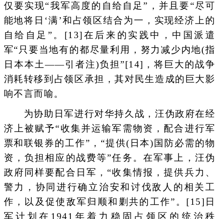
仅要实现“我军高度的自给自足”，并且要“尽可
能地将日‘满’和占领区结合为一，实现经济上的
自给自足”。[13]在后来的实践中，中国派遣
军“只要当地有的都尽量利用，努力减少内地(指
日本本土——引者注)负担”[14]，将巨大的战争
消耗转移到占领区承担，其对民生造成的巨大影
响不言而喻。
为协助日军进行对华持久战，汪伪政府在经
济上被赋予“收集并运输军需物资，配合进行军
票和联银券的工作”，“提供(日本)国防必需的物
资，负担相应的战费等”任务。在军事上，汪伪
政府同样要配合日军，“收集情报，提供兵力、
警力，协同进行确立治安和讨伐敌人的相关工
作，以及促使敌军归顺和剿共的工作”。[15]日
军计划在1941年着力稳固占领区的统治秩