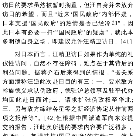
访日的要求虽然被暂时搁置，但汪自身并未放弃
访日的希望，而且“近来‘国民政府’内部怀疑，
日本支援‘国民政府’的热情是否已经冷却”，因
此日本有必要一扫“‘国民政府’的疑虑”，就此本
多明确自身立场，即建议允许汪精卫访日。[41]
对日本而言，汪精卫访日如果作为单纯的礼
仪性访问，自然不存在障碍，难点在于其背后的
利益问题。据蒋介石后来得到的情报，“据关系
方面泄称汪逆此次赴日目的有三：一、要求敌方
斡旋德义承认伪政府，德驻沪总领事及驻平代办
均因此赴日商讨;二、请求扩张伪政权至华北;
三、另与敌方缔结各星零之新经济协定从作前两
项之报酬等”。[42]但根据中国派遣军向东京提
交的报告，汪此次所提的要求内容要广泛得多，