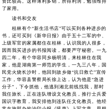
资比较高。这样薄利多销，所得利润，勉强维持
了家用。
读书和交友
桂林有个“新生活书店”可以买到各种进步的
书，还可买到《新华日报》由于五十二军的中、
上级军官的家属都住在桂林，认识我的人很多，
因而我买进步的书报阅读，都要严守秘密。一九
四二年，有个华容同乡杨明清，来桂林住在我
家，他是湖南第一师范的学生，一九三八年，国
民党火烧长沙时，他回到故乡做“抗日救亡”宣传
工作，华容县警察局长徐上达，认为他是“急进
分子”，下令抓他，他逃到湘北前线找我，那时
我任旅长，正在连队增设文化教员，推行士兵爱
国识字教育，我安排他到连队任文化教员。他经
常在旅部办的油印小报《吼声》上写文章，思想