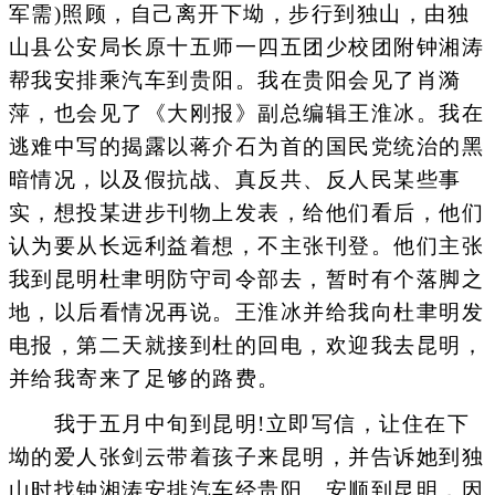
军需)照顾，自己离开下坳，步行到独山，由独
山县公安局长原十五师一四五团少校团附钟湘涛
帮我安排乘汽车到贵阳。我在贵阳会见了肖漪
萍，也会见了《大刚报》副总编辑王淮冰。我在
逃难中写的揭露以蒋介石为首的国民党统治的黑
暗情况，以及假抗战、真反共、反人民某些事
实，想投某进步刊物上发表，给他们看后，他们
认为要从长远利益着想，不主张刊登。他们主张
我到昆明杜聿明防守司令部去，暂时有个落脚之
地，以后看情况再说。王淮冰并给我向杜聿明发
电报，第二天就接到杜的回电，欢迎我去昆明，
并给我寄来了足够的路费。
我于五月中旬到昆明!立即写信，让住在下
坳的爱人张剑云带着孩子来昆明，并告诉她到独
山时找钟湘涛安排汽车经贵阳、安顺到昆明，因