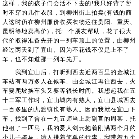
这样，我的孩子们会活不下去的!我只好背了暂
时不穿的几件衣服，到柳州街上拍卖(有钱的商
人这时仍在柳州廉价收买衣物运往贵阳、重庆、
昆明等地卖高价)，托一个朋友帮助，花了很大
代价取得准备先开的一列车顶上的位置，由柳州
经过两天到了宜山。因为不花钱不仅是上不了
车，也不知道那一列车先开。
我到宜山后，打听到西去近两百里的金城江
车站有两万多人在候车。由金城江再往西去，火
车要爬坡换车头又要等很长时间。我想起我在五
十二军工作时，宜山城内有熟人，宜山县城西去
一百多里的九渡镇也有熟人。因而我就在宜山下
车，找到了曾在一九五师当上尉副官的周某，托
他租了一匹马，我的爱人剑云抱着刚满两个月的
小儿子骑马，请人挑着简单的行李，我带着五个