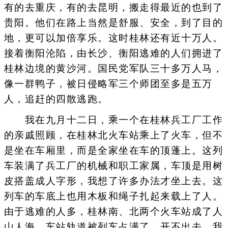
有的去重庆，有的去昆明，搬走得最近的也到了
贵阳。他们在路上当然是舒服、安全，到了目的
地，更可以加倍享乐。这时桂林还有近十万人。
接着衡阳沦陷，由长沙、衡阳逃难的人们拥进了
桂林边境的黄沙河。国民党军队三十多万人马，
像一群鸭子，被日侵略军三个师团至多是五万
人，追赶的四散逃跑。
我在九月十二日，乘一个在桂林兵工厂工作
的亲戚照顾，在桂林北火车站乘上了火车，但不
是坐在车厢里，而是全家坐在车的顶蓬上。这列
车装满了兵工厂的机械和职工家属，车顶是用树
皮搭盖成人字形，我想了许多办法才坐上去。这
列车的车底上也用木板和绳子扎起来载上了人。
由于逃难的人多，桂林南、北两个火车站成了人
山人海，车站轨道被列车占满了，开不出去，我