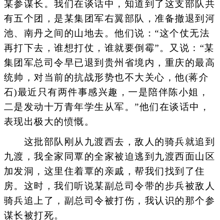
某参谋长。我们在谈话中，知道到了这支部队共
有五个团，是某集团军右翼部队，准备撤退到河
池、南丹之间的山地去。他们说：“这个仗无法
再打下去，谁想打仗，谁就要倒霉”。又说：“某
集团军总司令早已退到贵州省境内，重庆的最高
统帅，对当前的抗战形势也不大关心，他(蒋介
石)最近只有两件事感兴趣，一是陪伴陈小姐，
二是发动十万青年学生从军。”他们在谈话中，
表现出极大的愤慨。
这批部队刚从九渡西去，敌人的骑兵就追到
九渡，我全家同覃的全家被迫逃到九渡西面山区
加发洞，这里住着覃的亲戚，帮我们找到了住
房。这时，我们听说某副总司令带的步兵被敌人
骑兵追上了，副总司令被打伤，我认识的那个参
谋长被打死。