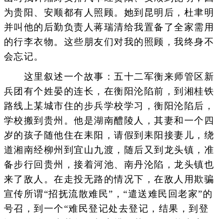
为贵阳、安顺都有人照顾。她到昆明后，杜聿明
并叫他的后勤负责人蒋瑞清给我置备了全家需用
的行李衣物。这些朋友们对我的照顾，我终身不
会忘记。
这里叙述一个故事：五十二军衡来师管区新
兵团有个姓晏的连长，在衡阳沦陷前，到湘桂铁
路线上某城市住的步兵学校学习，衡阳沦陷后，
学校搬到贵州。他是湖南醴陵人，其妻和一个四
岁的孩子随他住在耒阳，请假到耒阳接妻儿，绕
道湘南经柳州到宜山九渡，随后又到龙头镇，准
备步行回贵州，接着河池、南丹沦陷，龙头镇也
来了敌人。在走投无路的情况下，在敌人用欺骗
宣传所谓“招抚流散难民”，“遣送难民回老家”的
号召，到一个“难民登记处去登记，结果，到登