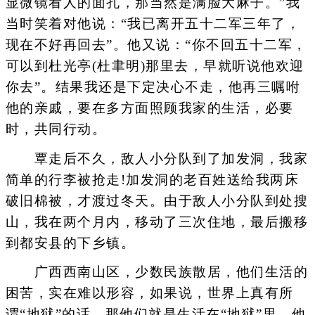
显微镜看人的面孔，那当然是满脸大麻子。”我
当时笑着对他说：“我已离开五十二军三年了，
现在不好再回去”。他又说：“你不回五十二军，
可以到杜光亭(杜聿明)那里去，早就听说他欢迎
你去”。结果我还是下定决心不走，他再三嘱咐
他的亲戚，要在多方面照顾我家的生活，必要
时，共同行动。
覃走后不久，敌人小分队到了加发洞，我家
简单的行李被抢走!加发洞的老百姓送给我两床
破旧棉被，才渡过冬天。由于敌人小分队到处搜
山，我在两个月内，移动了三次住地，最后搬移
到都安县的下乡镇。
广西西南山区，少数民族散居，他们生活的
困苦，实在难以形容，如果说，世界上真有所
谓“地狱”的话，那他们就是生活在“地狱”里。他