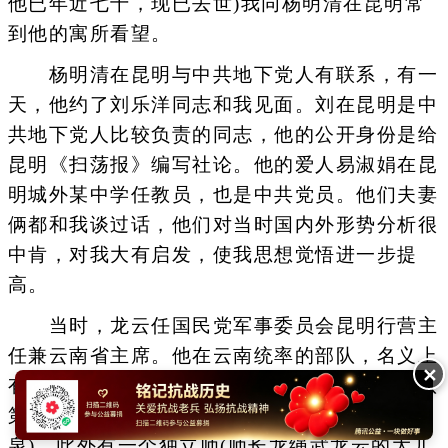
他已年近七十，现已去世)我同杨明清在昆明常
到他的寓所看望。
杨明清在昆明与中共地下党人有联系，有一
天，他约了刘乐洋同志和我见面。刘在昆明是中
共地下党人比较负责的同志，他的公开身份是给
昆明《扫荡报》编写社论。他的爱人易淑娟在昆
明城外某中学任教员，也是中共党员。他们夫妻
俩都和我谈过话，他们对当时国内外形势分析很
中肯，对我大有启发，使我思想觉悟进一步提
高。
当时，龙云任国民党军事委员会昆明行营主
任兼云南省主席。他在云南统率的部队，名义上
✕
有二十多万人，实际上只能指挥原来的云南部队
第六十军(军长曾泽生)，第九十三军(军长卢浚
泉)，此外有一个独立师(师长龙绳武龙云的大儿