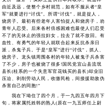
由近及远，使整个乡村就范，如有不服从者“皇
军”就要进行“讨伐”。所谓“讨伐”，就是捉人，
烧房子。最初有些老年人害怕捉人和烧房子，劝
青年人忍受。后来各村倍感困难也最使人们忍受
不了的无休止的强拉妇女，拉去了就不放回。有
血性、有勇气的年轻人就联合起来反抗杀亲日
派，杀鬼子兵。于是“皇军”进行“讨伐”，抓人、
烧房子。龙头镇周围各村的年轻人被鬼子兵杀害
了不少，房子也被烧了很多!国民党宜山县流氓
县长(桂系的一个失意军官花钱买的县长)却业旧
压迫、剥削劳动人民，收缴民枪，间接援助敌伪
杀害自己的同胞!”
我在下坳住了四个月，于一九四五年四月下
旬，将家属托姓韩的熟人(原在一九五师任上尉