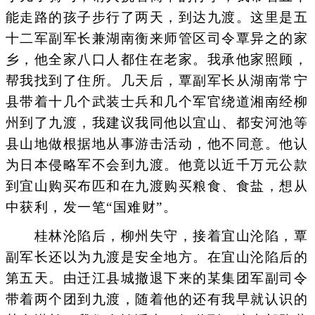
能走路的孩子步行了两天，到达九渡。这里是五
十二军副军长兼湖南衡来师管区司令覃异之的家
乡，他全家八口人都住在老家。我承他家照顾，
帮我找到了住所。几天后，覃副军长从湖南常宁
县带着十几个武装士兵和几个军官绕道湘南经柳
州到了九渡，我建议我同他以宜山、都安河池等
县山地做根据地从事游击活动，他不同意。他认
为日本侵略军不会到九渡。他竟以近千万元公款
到宜山购买布匹和在九渡购买粮食、食盐，想从
中获利，发一笔“国难财”。
桂林沦陷后，柳州失守，接着宜山沦陷，覃
副军长还以为九渡是安全地方。在宜山沦陷后的
第五天。由迁江县城撤退下来的某集团军副司令
带着两个团到九渡，随着他的还有我早就认识的