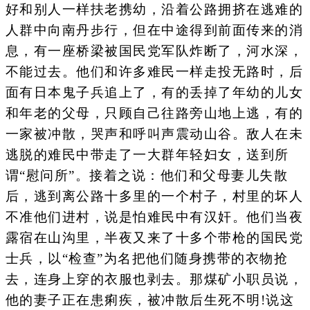
好和别人一样扶老携幼，沿着公路拥挤在逃难的
人群中向南丹步行，但在中途得到前面传来的消
息，有一座桥梁被国民党军队炸断了，河水深，
不能过去。他们和许多难民一样走投无路时，后
面有日本鬼子兵追上了，有的丢掉了年幼的儿女
和年老的父母，只顾自己往路旁山地上逃，有的
一家被冲散，哭声和呼叫声震动山谷。敌人在未
逃脱的难民中带走了一大群年轻妇女，送到所
谓“慰问所”。接着之说：他们和父母妻儿失散
后，逃到离公路十多里的一个村子，村里的坏人
不准他们进村，说是怕难民中有汉奸。他们当夜
露宿在山沟里，半夜又来了十多个带枪的国民党
士兵，以“检查”为名把他们随身携带的衣物抢
去，连身上穿的衣服也剥去。那煤矿小职员说，
他的妻子正在患痢疾，被冲散后生死不明!说这