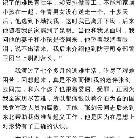
记了的难民青壮年，却安排做苦工，不能和家属
小孩在一起，年青男女没有送走一个。十多天
后，他逃到下坳找我，这时我已离开下坳，后来
他随着我的家属到了昆明。当他和我见面时，我
问他的妻子和小孩是否同来，他望着我淌着眼
泪，说不出话来。我后来介绍他到防守司令部警
卫团当上尉副营长。”
我渡过了七个多月的逃难生活，吃尽了艰难
困苦，回想起来，真是不寒而慄!我的老伴张剑
云同志，和六个孩子也跟着委屈、受罪，正因为
我全家历尽苦难，所以都痛恨以蒋介石为首的国
民党军政人员的腐败、无能。张剑云同志后来到
东北帮助我做准备起义工作，他是因为在思想上
对形势有了正确的认识。