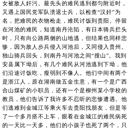
女被敌人奸污。最先头的难民逃到都匀附近时，
又遇上国民党军队溃退士兵，以检查“汉奸”为
名，把难民的衣物枪走，难民讨饭到贵阳。停留
在河池的难民，知道南丹沦陷，有日本骑兵拦头
时，只有向公路两侧的山地逃，但结果也同样悲
惨，因为敌人步兵侵入河池后，又同侵入贵州。
独山骑兵回头，到南丹与河池之间“搜山”。我到
安县属下坳后，有几个难民从河池逃到下坳，他
们沿途讨饭吃，瘦弱到不像人。他们中间有两个
是浙江人，原在湖南做五金生意，有一个是广西
合山煤矿的小职员，还有一个是柳州某小学校的
教员，他们告诉了我许多不忍听的悲惨遭遇。他
们逃难到金城江等乘火车去贵阳找朋友，但是等
了一个多月搭不上车，眼看在金城江的难民病死
的一天比一天多，他们的小孩子也死了两个，只