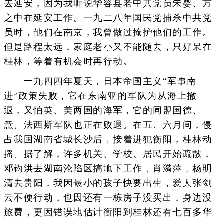
去延安，因为我听说华容县老中共党员朱婴、方
之中在延安工作。一九二八年国民党捕杀中共党
员时，他们在南京，我曾做过掩护他们的工作。
但是路程太远，家庭老小又不能随去，只好呆在
桂林，等着有机会时再行动。
一九四四年夏天，日本帝国主义“军事南
进”政策失败，它在东南亚的军队为从海上撤
退，又怕英、美两国的海军，它的同盟国德、
意、法西斯军队也正在败退。在五、六月间，侵
占我国湖南省城长沙后，接着进犯衡阳，桂林动
摇。据了解，许多机关、学校、居民开始疏散，
邓钧洪去湖南沦陷区搞地下工作，肖漪萍，杨明
清去贵阳，我因最小的孩子快要出生，爱人张剑
云不便行动，也因还有一栋房子没买出，身边没
旅费，更因错误地估计衡阳到桂林还有七百多华