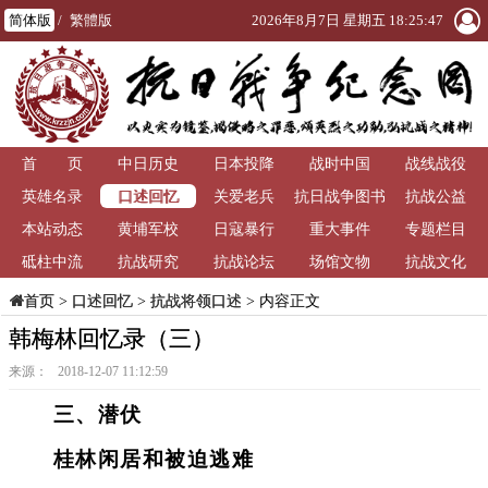
简体版
/
繁體版
2026年8月7日 星期五 18:25:48
首 页
中日历史
日本投降
战时中国
战线战役
口述回忆
英雄名录
关爱老兵
抗日战争图书
抗战公益
本站动态
黄埔军校
日寇暴行
重大事件
馆
专题栏目
砥柱中流
抗战研究
抗战论坛
场馆文物
抗战文化
>
口述回忆
>
抗战将领口述
> 内容正文
首页
韩梅林回忆录（三）
来源： 2018-12-07 11:12:59
三、潜伏
桂林闲居和被迫逃难