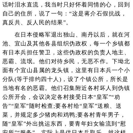
话时泪水直流，我当时只好怀着同情的心，回到
自己的住所，说了一句：“这是蒋介石假抗战，
真反共、反人民的结果”。
在日本侵略军退出独山、南丹以后，就在河
池、宜山及其他各县组织伪政权，每一个乡镇都
有日本兵担任警卫，这些伪政权的负责人地主、
恶霸、流氓。他们对待乡民，无恶不作。下坳北
面有个宜山县属的龙头镇，这里有日本兵一个小
分队(等于排约四十人)，设了个镇公所，所长是
当地有名的恶霸。他们召集附近各村坏人到伪镇
公所开会，会议决定各村接受日本“皇军”“劝
告”“皇军”随时检查;要各村给“皇军”送粮、送
菜，并规定多少猪肉和鸡鸭;要各村青年男子，
随“皇军”外出挑运东西，要青年妇女输流到“慰
安所”“服务”，实际上是供日本兵取乐。就这样