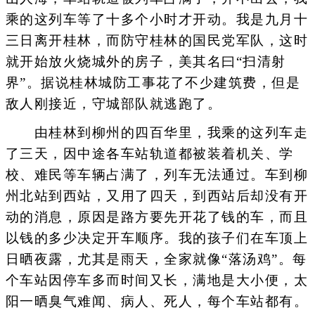
乘的这列车等了十多个小时才开动。我是九月十
三日离开桂林，而防守桂林的国民党军队，这时
就开始放火烧城外的房子，美其名曰“扫清射
界”。据说桂林城防工事花了不少建筑费，但是
敌人刚接近，守城部队就逃跑了。
由桂林到柳州的四百华里，我乘的这列车走
了三天，因中途各车站轨道都被装着机关、学
校、难民等车辆占满了，列车无法通过。车到柳
州北站到西站，又用了四天，到西站后却没有开
动的消息，原因是路方要先开花了钱的车，而且
以钱的多少决定开车顺序。我的孩子们在车顶上
日晒夜露，尤其是雨天，全家就像“落汤鸡”。每
个车站因停车多而时间又长，满地是大小便，太
阳一晒臭气难闻、病人、死人，每个车站都有。