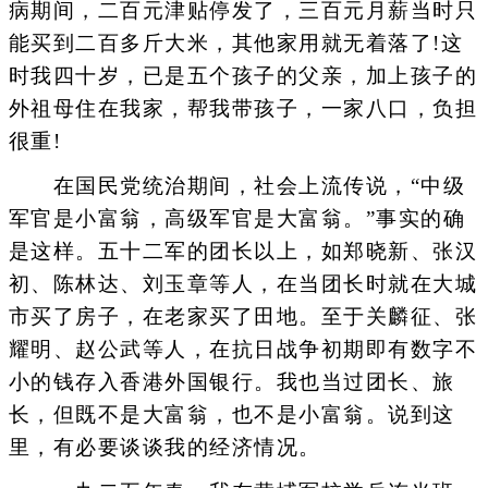
病期间，二百元津贴停发了，三百元月薪当时只
能买到二百多斤大米，其他家用就无着落了!这
时我四十岁，已是五个孩子的父亲，加上孩子的
外祖母住在我家，帮我带孩子，一家八口，负担
很重!
在国民党统治期间，社会上流传说，“中级
军官是小富翁，高级军官是大富翁。”事实的确
是这样。五十二军的团长以上，如郑晓新、张汉
初、陈林达、刘玉章等人，在当团长时就在大城
市买了房子，在老家买了田地。至于关麟征、张
耀明、赵公武等人，在抗日战争初期即有数字不
小的钱存入香港外国银行。我也当过团长、旅
长，但既不是大富翁，也不是小富翁。说到这
里，有必要谈谈我的经济情况。