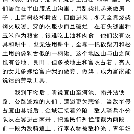
们居住在半山腰或山沟里，用乱柴扎起来做房
子，上盖树枝和树皮，四面进风，冬天全靠烧柴
烤火取暖。穿的衣服少而且破烂。在石头缝里种
玉米作为粮食，很难吃上油和肉食。他们没有农
具和耕牛，也无法用耕牛，全靠一把砍柴刀和松
土用的像狗舌似的一柄锹。这个地区山与山之间
也有谷地、良田，但多被地主和富农占着，穷人
的女儿多嫁给富户我的做妾、做婢，成为富家能
说话的劳动工具。
我到下坳后，听说宜山至河池、南丹沾铁
路、公路逃难的人们，遭遇更为悲惨。当敌军侵
占宜山县城后，金城江接着沦陷。敌人骑兵小分
队从左翼进占南丹，把难民行列拦腰截为两段，
前一段为敌骑追上，行李衣物被敌枪光，青年妇