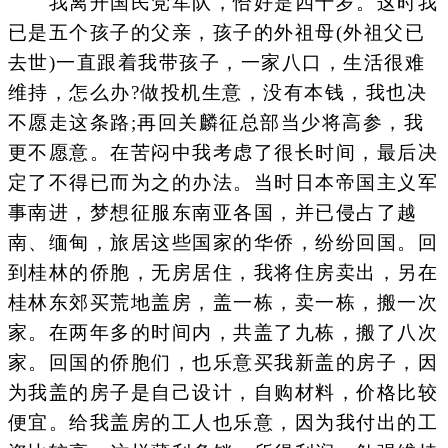
我离开国民党军队，恰好是四十岁。这时我
已是五个孩子的父亲，孩子的外祖母(外祖父已
去世)一直跟着我带孩子，一家八口，生活很难
维持，怎么办?做投机生意，没有本钱，我也决
不愿走这条路;再回关麟征总部当少将高参，我
更不愿意。在苦闷中我考虑了很长时间，最后决
定了不得已而为之的办法。当时日本帝国主义军
事南进，梦想征服东南亚各国，并已侵占了越
南、缅甸，旅居这些国家的华侨，纷纷回国。回
到桂林的侨胞，无房居住，我将住房卖出，另在
桂林东郊买荒地盖房，盖一栋，卖一栋，搬一次
家。在两年多的时间内，共盖了九栋，搬了八次
家。回国的侨胞们，也乐意买我新盖的房子，因
为我盖的房子是自己设计，自购材料，价格比较
便宜。给我盖房的工人也乐意，因为我付出的工