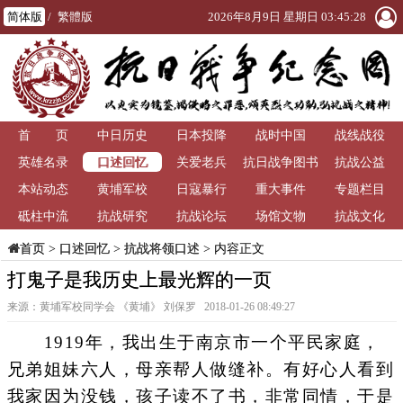
简体版
/
繁體版
2026年8月9日 星期日 03:45:28
首 页
中日历史
日本投降
战时中国
战线战役
口述回忆
英雄名录
关爱老兵
抗日战争图书
抗战公益
本站动态
黄埔军校
日寇暴行
重大事件
馆
专题栏目
砥柱中流
抗战研究
抗战论坛
场馆文物
抗战文化
>
口述回忆
>
抗战将领口述
> 内容正文
首页
打鬼子是我历史上最光辉的一页
来源：黄埔军校同学会 《黄埔》 刘保罗 2018-01-26 08:49:27
1919年，我出生于南京市一个平民家庭，
兄弟姐妹六人，母亲帮人做缝补。有好心人看到
我家因为没钱，孩子读不了书，非常同情，于是