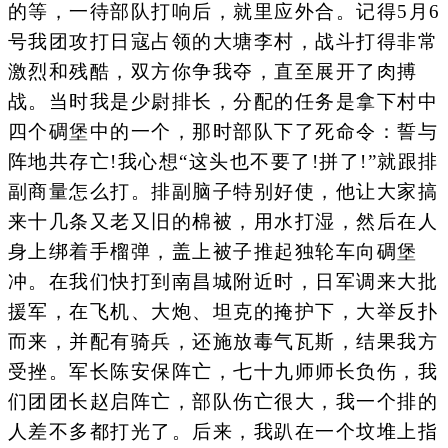
的等，一待部队打响后，就里应外合。记得5月6
号我团攻打日寇占领的大塘李村，战斗打得非常
激烈和残酷，双方你争我夺，直至展开了肉搏
战。当时我是少尉排长，分配的任务是拿下村中
四个碉堡中的一个，那时部队下了死命令：誓与
阵地共存亡!我心想“这头也不要了!拼了!”就跟排
副商量怎么打。排副脑子特别好使，他让大家搞
来十几条又老又旧的棉被，用水打湿，然后在人
身上绑着手榴弹，盖上被子推起独轮车向碉堡
冲。在我们快打到南昌城附近时，日军调来大批
援军，在飞机、大炮、坦克的掩护下，大举反扑
而来，并配有骑兵，还施放毒气瓦斯，结果我方
受挫。军长陈安保阵亡，七十九师师长负伤，我
们团团长赵启阵亡，部队伤亡很大，我一个排的
人差不多都打光了。后来，我趴在一个坟堆上指