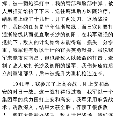
挥，被一颗炮弹打中，我的臂部和脸部中弹，被
人用担架给抬了下来，送往鹰潭后方医院治疗。
结果嘴上缝了十几针，开了两次刀。这场战役
中，我部的任务是坚守住浙赣线，而日寇则要打
通浙赣线从而想直取长沙的衡阳，在我军顽强的
抵抗下，敌人的计划始终未能得逞，损失十分惨
重，我军也有数以千计的官兵英勇献身。虽说我
军未能攻克南昌，但也给敌人以致命的打击，牵
制了敌人攻打长沙及衡阳的援军。我伤势痊愈后
立刻重返部队，后来被提升为重机枪连连长。
1941年，我参加了上高会战，即上安和高
安的对日一战。这一战打得很过瘾。我军以一个
集团军的兵力围打上安和高安，我军采用麻袋战
术，诱敌深入，结果大获全胜，俘获了很多敌
人，缴获大量武器战马，敌人遗尸战场。我们连