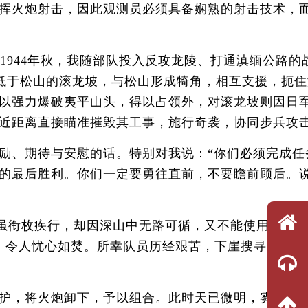
挥火炮射击，因此观测员必须具备娴熟的射击技术，
944年秋，我随部队投入反攻龙陵、打通滇缅公路的
低于松山的滚龙坡，与松山形成犄角，相互支援，扼住
以强力爆破夷平山头，得以占领外，对滚龙坡则因日
近距离直接瞄准摧毁其工事，施行奇袭，协同步兵攻
、期待与安慰的话。特别对我说：“你们必须完成任
的最后胜利。你们一定要勇往直前，不要瞻前顾后。
，虽衔枚疾行，却因深山中无路可循，又不能使用照明
，令人忧心如焚。所幸队员历经艰苦，下崖搜寻，得以
护，将火炮卸下，予以组合。此时天已微明，雾亦略