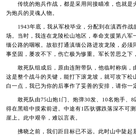
传统的炮兵作战，都是采用间接瞄准，也就是火
为炮兵的灵魂人物。
1943年底，我从军校毕业，分配到在滇西作战的
场。当时，我连在龙陵松山地区，奉命支援第八军
缅公路的咽喉。故欲打通滇缅公路进攻龙陵，必须
事坚固，屡攻不下，伤亡极为惨重。军长苦思之下
敢死队组成后，原由连附带队，他临时称病，由我
这是整个战斗的关键，能打下滚龙坡，就可攻下松
白一点，我已为你的后事作了妥善的安排，请你一
敢死队由75山炮1门、炮弹30发、10名炮手、
得在黑暗中摸索前进。中途有1匹驮骡跌落深不可
崖上。此中艰辛，难以言表。
拂晓之前，我们距目标已不远。此时山中陡起晨