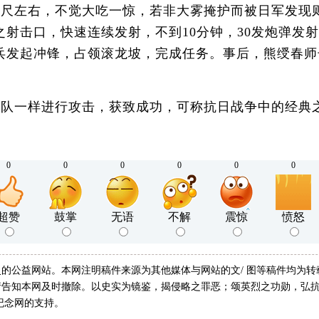
0公尺左右，不觉大吃一惊，若非大雾掩护而被日军发现
射击口，快速连续发射，不到10分钟，30发炮弹发
兵发起冲锋，占领滚龙坡，完成任务。事后，熊绶春师长
队一样进行攻击，获致成功，可称抗日战争中的经典
0
0
0
0
0
0
超赞
鼓掌
无语
不解
震惊
愤怒
的公益网站。本网注明稿件来源为其他媒体与网站的文/ 图等稿件均为
告知本网及时撤除。以史实为镜鉴，揭侵略之罪恶；颂英烈之功勋，弘抗
纪念网的支持。