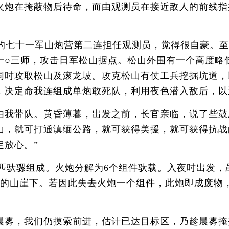
炮在掩蔽物后待命，而由观测员在接近敌人的前线指
七十一军山炮营第二连担任观测员，觉得很自豪。至1
一○三师，攻击日军松山据点。松山外围有一个高度略
同时攻取松山及滚龙坡。攻克松山有仗工兵挖掘坑道，
，决定命我连组成单炮敢死队，利用夜色潜入敌后，以
带队。黄昏薄暮，出发之前，长官亲临，说了些鼓励
山，就可打通滇缅公路，就可获得美援，就可获得抗战
定放心。”
8匹驮骡组成。火炮分解为6个组件驮载。入夜时出发
测的山崖下。若因此失去火炮一个组件，此炮即成废物
雾，我们仍摸索前进，估计已达目标区，乃趁晨雾掩