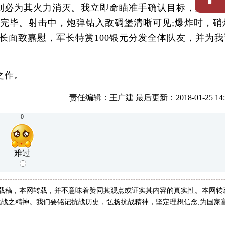
则必为其火力消灭。我立即命瞄准手确认目标，炮手装
射完毕。射击中，炮弹钻入敌碉堡清晰可见;爆炸时，硝
面致嘉慰，军长特赏100银元分发全体队友，并为我
之作。
责任编辑：王广建 最后更新：2018-01-25 14:3
0
难过
转载稿，本网转载，并不意味着赞同其观点或证实其内容的真实性。本网转
战之精神。我们要铭记抗战历史，弘扬抗战精神，坚定理想信念,为国家