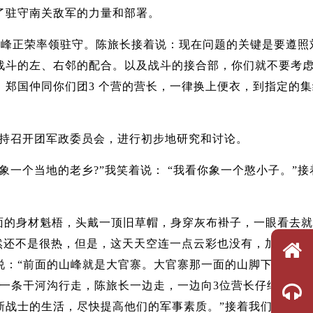
了驻守南关敌军的力量和部署。
队长峰正荣率领驻守。陈旅长接着说：现在问题的关键是要遵照
战斗的左、右邻的配合。以及战斗的接合部，你们就不要考
郑国仲同你们团3 个营的营长，一律换上便衣，到指定的集
主持召开团军政委员会，进行初步地研究和讨论。
一个当地的老乡?”我笑着说： “我看你象一个憨小子。”接
面的身材魁梧，头戴一顶旧草帽，身穿灰布褂子，一眼看去就
然还不是很热，但是，这天天空连一点云彩也没有，加上我们
说：“前面的山峰就是大官寨。大官寨那一面的山脚下就是南
一条干河沟行走，陈旅长一边走，一边向3位营长仔细询问
新战士的生活，尽快提高他们的军事素质。”接着我们沿着一