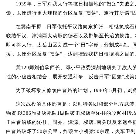
1939年，日军对我太行等抗日根据地的“扫荡”失
锁，以便进行更大规模的分区反复“扫荡”、遂行其所谓“
在冀南平原，日军依托平汉路向东扩张，相继筑成石
联结平汉、津浦两大动脉的德石以及邯郸至长治的铁路。在
即可将太行、太岳山区划成一个“田”字形，分割成4块
援，以便分区反复“扫荡”，达到摧毁我抗日根据地之目的
我129师刘伯承师长、邓小平政委深刻地研究了敌人
性的小破击相结合，展开交通斗争，反击日军“囚笼”政策
为了破坏敌人修筑白晋路的计划，1940年5月初，
这次战役的具体部署是：以师特务团和部分地方武装，
物资;以386旅及决死队1纵队破击权店至沁县的段柳村段
击白晋沿线的沁县、固亦、漳源、权店1南关以及来远各
白晋路破坏了50余公里，炸毁大小桥梁50余座，火车卫列