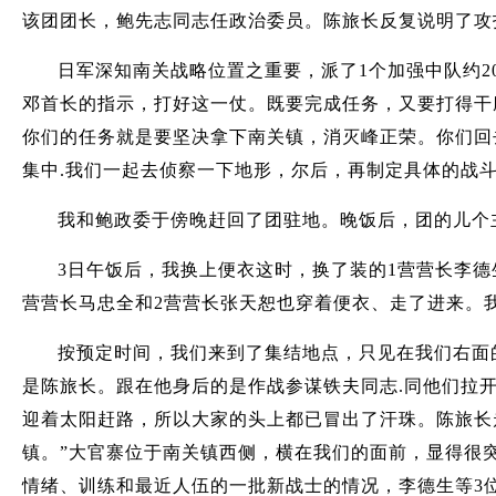
该团团长，鲍先志同志任政治委员。陈旅长反复说明了攻
日军深知南关战略位置之重要，派了1个加强中队约2
邓首长的指示，打好这一仗。既要完成任务，又要打得干
你们的任务就是要坚决拿下南关镇，消灭峰正荣。你们回
集中.我们一起去侦察一下地形，尔后，再制定具体的战
我和鲍政委于傍晚赶回了团驻地。晚饭后，团的儿个
3日午饭后，我换上便衣这时，换了装的1营营长李德
营营长马忠全和2营营长张天恕也穿着便衣、走了进来。
按预定时间，我们来到了集结地点，只见在我们右面
是陈旅长。跟在他身后的是作战参谋铁夫同志.同他们拉
迎着太阳赶路，所以大家的头上都已冒出了汗珠。陈旅长
镇。”大官寨位于南关镇西侧，横在我们的面前，显得很
情绪、训练和最近人伍的一批新战士的情况，李德生等3