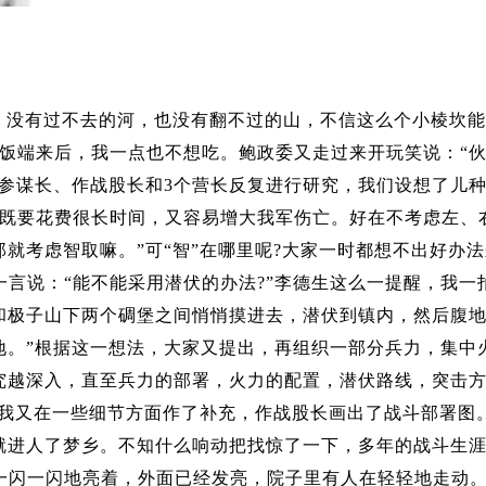
，没有过不去的河，也没有翻不过的山，不信这么个小棱坎
饭端来后，我一点也不想吃。鲍政委又走过来开玩笑说：“
芬参谋长、作战股长和3个营长反复进行研究，我们设想了儿
，既要花费很长时间，又容易增大我军伤亡。好在不考虑左、
就考虑智取嘛。”可“智”在哪里呢?大家一时都想不出好办
言说：“能不能采用潜伏的办法?”李德生这么一提醒，我一
坡和极子山下两个碉堡之间悄悄摸进去，潜伏到镇内，然后腹
地。”根据这一想法，大家又提出，再组织一部分兵力，集中
究越深入，直至兵力的部署，火力的配置，潜伏路线，突击
和我又在一些细节方面作了补充，作战股长画出了战斗部署图
就进人了梦乡。不知什么响动把找惊了一下，多年的战斗生
一闪一闪地亮着，外面已经发亮，院子里有人在轻轻地走动