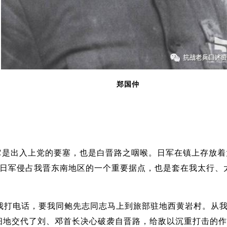
郑国仲
它是出入上党的要塞，也是白晋路之咽喉。日军在镇上存放着
，是日军侵占我晋东南地区的一个重要据点，也是套在我太行
旅长给我打电话，要我同鲍先志同志马上到旅部驻地西黄岩村。
地交代了刘、邓首长决心破袭自晋路，给敌以沉重打击的作战部