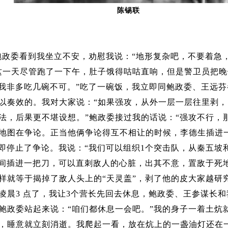
陈锡联
鲍政委看到我坐立不安，劝慰我说：“地形复杂吧，不要着急
这一天尽管跑了一下午，肚子饿得咕咕直响，但是警卫员把晚
，我非多吃几碗不可。”吃了一碗饭，我立即同鲍政委、王远
以奏效的。我对大家说：“如果强攻，从外一层一层往里剥
，后果更不堪设想。”鲍政委接过我的话说：“强攻不行，那
地图在争论。正当他俩争论得互不相让的时候，李德生插进一
立即停止了争论。我说：“我们可以组织1个突击队，从秦五
之间插进一把刀，可以直刺敌人的心脏，出其不意，置敌于死
样就等于揭掉了敌人头上的“天灵盖”，剥了他的皮大家越研
凌晨3 点了，我让3个营长先回去休息，鲍政委、王参谋长
鲍政委站起来说：“咱们都休息一会吧。”我的身子一着土炕
，睡意就立刻消逝。我爬起一看，放在炕上的一盏油灯还在