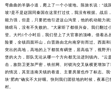
弯曲曲的羊肠小道，爬上了一个小坡地。陈旅长说：“战
坡?是不是赵国同秦国在这里打过仗，我没有根据。战后
能力强，但是，只要把他引进这山沟里，他的机动能力就
骑瞎马，没有不失败的。”大家听了都很兴奋。我们翻过小
登。大约1个小时后，我们登上了大官寨的顶峰。借着丛
险要，全镇四面环山，白晋路由北向南穿街而过。西面和
突出的高地，高地的上下都筑有碉堡，居高临下，视野开
堡的火力，部队无论从哪一个方向都无法进到镇内。”云
击，敌防卫更加严密，铁丝网、封锁沟交叉纵横更增加了
的情况，其至连南关镇的巷道、主要房屋也作了标志。我
块‘肥肉”确实不大好咽。快到我们团驻地的时候，夜幕已
村。