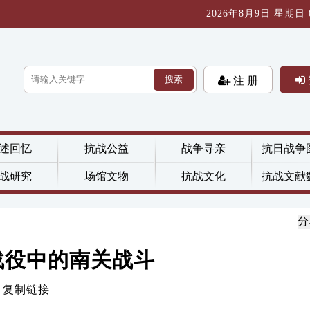
2026年8月9日 星期日 07
搜索
注 册
述回忆
抗战公益
战争寻亲
抗日战争
战研究
场馆文物
抗战文化
抗战文献
分
战役中的南关战斗
复制链接