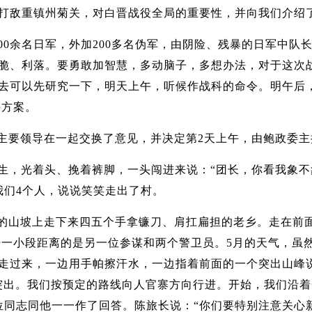
打敌重镇州菊关，对白晋战役全局的重要性，并向我们介绍
00余名日军，外加200多名伪军，由阴险、残暴的日军中
脆、利落。要勇敢加智慧，多动脑子，多想办法，对于这次
去可以先研究一下，明天上午，听候作战科的命令。明午后，
斗方案。
主要领导在一起交换了意见，并决定第2天上午，由鲍政委
生，光着头、挽着裤脚，一头闯进来说：“团长，你看我象不象
我们4个人，说说笑笑走出了村。
的山坡上走下来四五个手拿镰刀、肩扛扁担的老乡。走在前
开一小段距离的是另一位参谋和两个警卫员。5月的天气，虽
走过来，一边用手帕擦汗水，一边指着前面的一个突出山峰
突出。我们按预定的路线向人官寨方向行进。开始，我们沿着
位同志同他一一作了回答。陈旅长说：“你们要特别注意关心