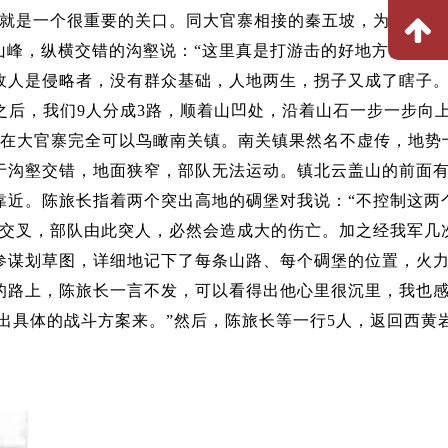
关就是一个很重要的关口。同大官寨相接的秦五坡，为什么叫
山峰，纵横交错的沟壑说：“这里真是打游击的好地方。日军
敌人是侵略者，没有群众基础，人地两生，拐子又成了瞎子
之后，我们9人分成3路，顺着山凹处，沿着山石一步一步向
站在大官寨完全可以鸟瞰南关镇。南关镇果然名不虚传，地势
于沟壑交错，地面狭窄，部队无法运动。镇北云盖山的前面
靠近。陈旅长指着两个突出高地的碉堡对我说：“不控制这两
力交叉，部队由此突人，必然会造成大的伤亡。加之经我军几
参谋划草图，详细地记下了每条山路、每个碉堡的位置，火
的路上，陈旅长一言不发，可以看得出他心里很沉里，我也
出具体的战斗方案来。”然后，陈旅长等一行5人，返回西黄