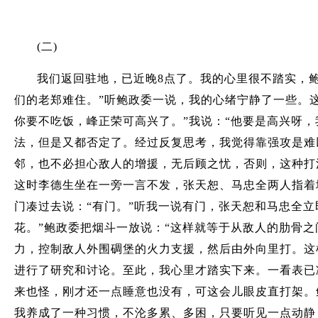
(二)
我们返回驻地，已近晚8点了。我的心里很不踏实，
们的老郑难住。”听鲍政委一说，我的心绪宁静了一些。
你要不吃饭，峰正荣可高兴了。”我说：“他要是高兴呀
法，但是又都否定了。经过反复思考，我觉得靠强攻是难
邻，也不必担心敌人的增援，无后顾之忧，否则，这种打法
这时李德生坐在一旁一言不发，张天恕、马忠全两人指着
门凑过去说：“有门。”听我一说有门，张天恕和马忠全
花。”鲍政委把烟斗一放说：“这样就等于从敌人的肋骨
力，控制敌人外围碉堡的火力支援，然后由外向里打。这
进行了研究和讨论。至此，我心里才踏实下来。一看表已
来也怪，刚才还一点睡意也没有，可这会儿眼皮直打架。
我养成了一种习惯，不沦多累、多困，只要听见一点动静