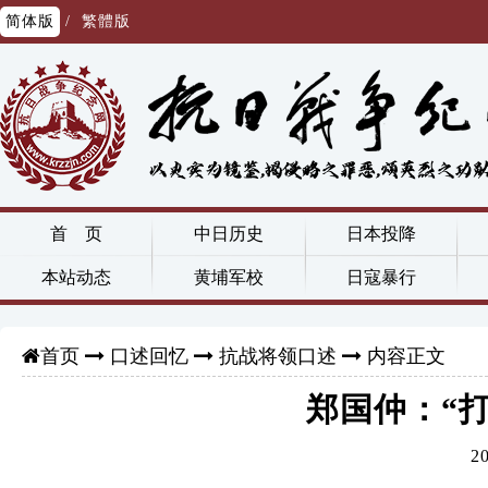
简体版
/
繁體版
首 页
中日历史
日本投降
本站动态
黄埔军校
日寇暴行
口述回忆
抗战将领口述
内容正文
首页
郑国仲：“
2