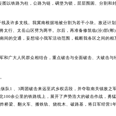
堡，妄图以铁路为柱，公路为链，碉堡为锁，层层围困、分割和
干线及许多支线。我冀南根据地被分割为若干小块。敌还计划
将太行、太岳山区劈为两半。尔后，再准备修筑临(汾)邯(郸
冀南间的交通，妄想缩小我军活动范围，截断我各区之间的相
方军和广大人民群众相结合，重点破击与全面破击、大破击与
役。
纵队1 、3两团破击来远至武乡权店段，并夺取南关镇敌之
南北100余公里的铁路线上，展开了声势浩大的破击作战，勇
炸桥梁、翻火车、搬铁轨、烧枕木、破路基，将日军经营1