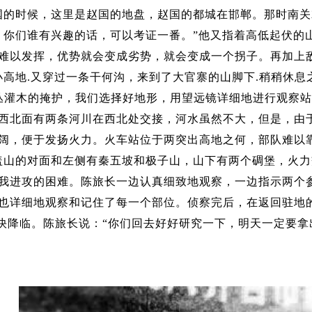
国的时候，这里是赵国的地盘，赵国的都城在邯郸。那时南
，你们谁有兴趣的话，可以考证一番。”他又指着高低起伏的
难以发挥，优势就会变成劣势，就会变成一个拐子。再加上
高地.又穿过一条干何沟，来到了大官寨的山脚下.稍稍休息
丛灌木的掩护，我们选择好地形，用望远镜详细地进行观察
西北面有两条河川在西北处交接，河水虽然不大，但是，由
阔，便于发扬火力。火车站位于两突出高地之何，部队难以
盖山的对面和左侧有秦五坡和极子山，山下有两个碉堡，火
我进攻的困难。陈旅长一边认真细致地观察，一边指示两个
也详细地观察和记住了每一个部位。侦察完后，在返回驻地
快降临。陈旅长说：“你们回去好好研究一下，明天一定要拿