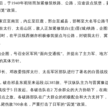
败之后，于1940年初转而加紧修筑铁路、公路，沿途设点筑
囚笼”政策。
家庄至南宫，内丘至巨鹿，邢台至威县，邯郸至大名等公路
太行、太岳山区，敌人正加紧修筑白(圭)晋(城)铁路，企图
。同时，在平汉线西侧亦积极修筑据点与公路，封锁我太行、
。
的企图，号召全区军民“面向交通线”。并提出了主力军、地
的其体方针。
刘师长、邓政委指挥太行、太岳军区部队进行了著名的白晋战
破击祁县东观至来远段;以385旅、平汉纵队主力与晋冀豫边
.战役于5 日发起。各破击队在2 万余群众的大力协助下，在
据点之敌。各破路部队在广大群众的积极配合和大力支持下，
.毙伤敌700余名，严重打击了日军的“囚笼”政策。