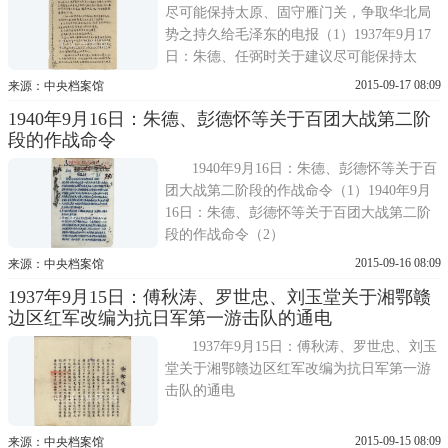
尽可能保持太原、固守雁门关，争取华北局
势之持久给毛泽东的电报（1）1937年9月17
日：朱德、任弼时关于建议尽可能保持太
原、固守雁门关，争取华北局势之持久
2015-09-17 08:09
来源：中央档案馆
1940年9月16日：朱德、彭德怀等关于百团大战第二阶
段的作战命令
1940年9月16日：朱德、彭德怀等关于百
团大战第二阶段的作战命令（1）1940年9月
16日：朱德、彭德怀等关于百团大战第二阶
段的作战命令（2）
2015-09-16 08:09
来源：中央档案馆
1937年9月15日：傅秋涛、罗世忠、刘玉堂关于湘鄂赣
边区红军改编为抗日军第一游击队的通电
1937年9月15日：傅秋涛、罗世忠、刘玉
堂关于湘鄂赣边区红军改编为抗日军第一游
击队的通电
2015-09-15 08:09
来源：中央档案馆