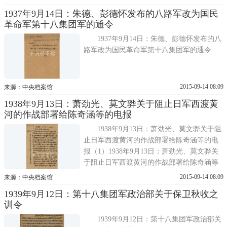
1937年9月14日：朱德、彭德怀发布的八路军改为国民
革命军第十八集团军的通令
1937年9月14日：朱德、彭德怀发布的八
路军改为国民革命军第十八集团军的通令
2015-09-14 08:09
来源：中央档案馆
1938年9月13日：萧劲光、莫文骅关于阻止日军西渡黄
河的作战部署给陈奇涵等的电报
1938年9月13日：萧劲光、莫文骅关于阻
止日军西渡黄河的作战部署给陈奇涵等的电
报（1）1938年9月13日：萧劲光、莫文骅关
于阻止日军西渡黄河的作战部署给陈奇涵等
的电报（2）
2015-09-14 08:09
来源：中央档案馆
1939年9月12日：第十八集团军政治部关于保卫秋收之
训令
1939年9月12日：第十八集团军政治部关