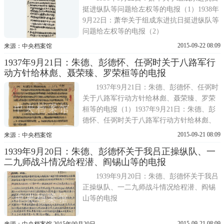
挺进纵队等问题给左权等的电报（1）1938年
9月22日：萧华关于组成东进抗日挺进纵队等
问题给左权等的电报（2）
2015-09-22 08:09
来源：中央档案馆
1937年9月21日：朱德、彭德怀、任弼时关于八路军行
动方针给林彪、聂荣臻、罗荣桓等的电报
1937年9月21日：朱德、彭德怀、任弼时
关于八路军行动方针给林彪、聂荣臻、罗荣
桓等的电报（1）1937年9月21日：朱德、彭
德怀、任弼时关于八路军行动方针给林彪、
聂荣臻、罗荣桓等的电报（2）
2015-09-21 08:09
来源：中央档案馆
1939年9月20日：朱德、彭德怀关于我吕正操纵队、一
二九师战斗情况给程潜、阎锡山等的电报
1939年9月20日：朱德、彭德怀关于我吕
正操纵队、一二九师战斗情况给程潜、阎锡
山等的电报
2015-09-21 08:09
来源：中央档案馆 2015年09月20日