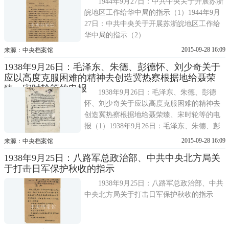
1944年9月27日：中共中央关于开展苏浙
皖地区工作给华中局的指示（1）1944年9月
27日：中共中央关于开展苏浙皖地区工作给
华中局的指示（2）
2015-09-28 16:09
来源：中央档案馆
1938年9月26日：毛泽东、朱德、彭德怀、刘少奇关于
应以高度克服困难的精神去创造冀热察根据地给聂荣
臻、宋时轮等的电报
1938年9月26日：毛泽东、朱德、彭德
怀、刘少奇关于应以高度克服困难的精神去
创造冀热察根据地给聂荣臻、宋时轮等的电
报（1）1938年9月26日：毛泽东、朱德、彭
德怀、刘少奇关于应以高度克服困难的
2015-09-28 16:09
来源：中央档案馆
1938年9月25日：八路军总政治部、中共中央北方局关
于打击日军保护秋收的指示
1938年9月25日：八路军总政治部、中共
中央北方局关于打击日军保护秋收的指示