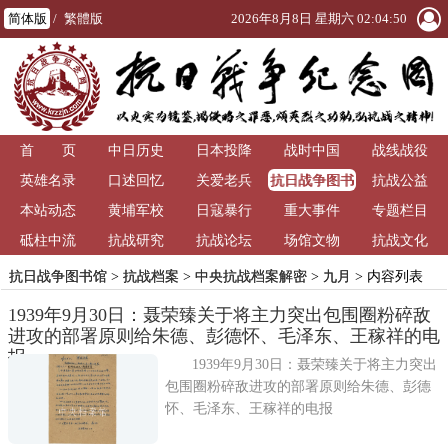
简体版
/
繁體版
2026年8月8日 星期六 02:04:50
首 页
中日历史
日本投降
战时中国
战线战役
抗日战争图书
英雄名录
口述回忆
关爱老兵
抗战公益
馆
本站动态
黄埔军校
日寇暴行
重大事件
专题栏目
砥柱中流
抗战研究
抗战论坛
场馆文物
抗战文化
抗日战争图书馆
>
抗战档案
>
中央抗战档案解密
>
九月
> 内容列表
1939年9月30日：聂荣臻关于将主力突出包围圈粉碎敌
进攻的部署原则给朱德、彭德怀、毛泽东、王稼祥的电
报
1939年9月30日：聂荣臻关于将主力突出
包围圈粉碎敌进攻的部署原则给朱德、彭德
怀、毛泽东、王稼祥的电报