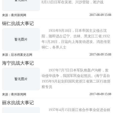
8月13日日军在吴淞、川沙登陆，淞沪战
2017-08-09 15:08
来源：衢州新闻网
铜仁抗战大事记
1931年9月18日，日本帝国主义侵占沈
阳，随即进占辽宁、吉林、黑龙江三省;1932
年1月28日，日寇向上海发动进攻。消息传至
铜仁，各界人士
2017-08-09 15:08
来源：彭水档案史志网
海宁抗战大事记
1937年7月7日日本军队炮轰卢沟桥，发
动侵华战争，我国军民奋起抵抗。(海宁县自
1935年9月起划归国民党浙江省第二区行政督
察专员
2017-08-09 15:08
来源：衢州新闻网
丽水抗战大事记
1937年4月15日浙江省合作事业促进会丽