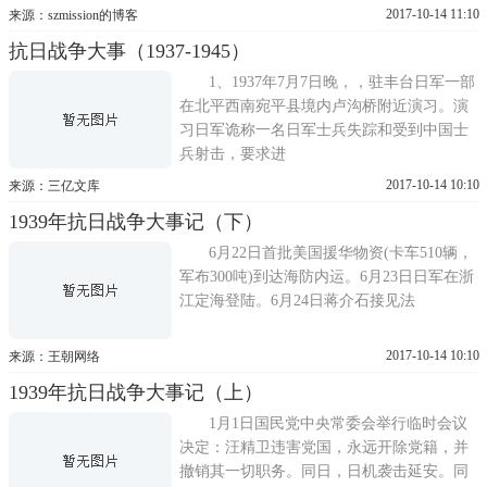
2017-10-14 11:10
来源：szmission的博客
抗日战争大事（1937-1945）
1、1937年7月7日晚，，驻丰台日军一部
在北平西南宛平县境内卢沟桥附近演习。演
习日军诡称一名日军士兵失踪和受到中国士
兵射击，要求进
2017-10-14 10:10
来源：三亿文库
1939年抗日战争大事记（下）
6月22日首批美国援华物资(卡车510辆，
军布300吨)到达海防内运。6月23日日军在浙
江定海登陆。6月24日蒋介石接见法
2017-10-14 10:10
来源：王朝网络
1939年抗日战争大事记（上）
1月1日国民党中央常委会举行临时会议
决定：汪精卫违害党国，永远开除党籍，并
撤销其一切职务。同日，日机袭击延安。同