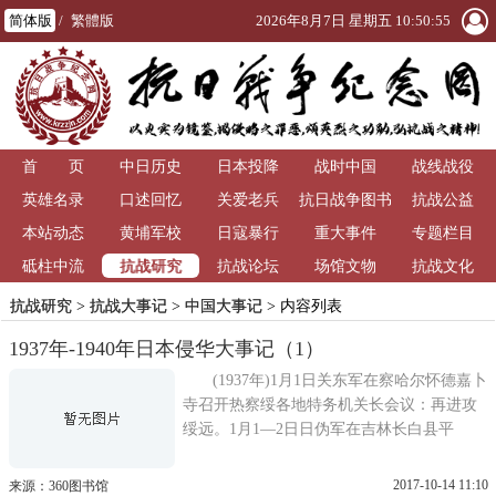
简体版
/
繁體版
2026年8月7日 星期五 10:50:56
首 页
中日历史
日本投降
战时中国
战线战役
英雄名录
口述回忆
关爱老兵
抗日战争图书
抗战公益
本站动态
黄埔军校
日寇暴行
重大事件
馆
专题栏目
抗战研究
砥柱中流
抗战论坛
场馆文物
抗战文化
抗战研究
>
抗战大事记
>
中国大事记
> 内容列表
1937年-1940年日本侵华大事记（1）
(1937年)1月1日关东军在察哈尔怀德嘉卜
寺召开热察绥各地特务机关长会议：再进攻
绥远。1月1—2日日伪军在吉林长白县平
2017-10-14 11:10
来源：360图书馆