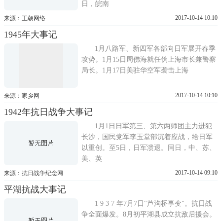
日，皖南
2017-10-14 10:10
来源：王朝网络
1945年大事记
1月八路军、新四军各部向日军展开春季
攻势。1月15日周佛海就任伪上海市长兼警察
局长。1月17日美驻华空军袭击上海
2017-10-14 10:10
来源：家乡网
1942年抗日战争大事记
1月1日日军第三、第六两师团主力进犯
长沙，国民党军李玉堂部沉着应战，给日军
以重创。至5日，日军溃退。同日，中、苏、
美、英
2017-10-14 09:10
来源：抗日战争纪念网
平湖抗战大事记
1 9 3 7 年7月7日"芦沟桥事变"。抗日战
争全面爆发。8月初平湖县成立抗敌后援会。