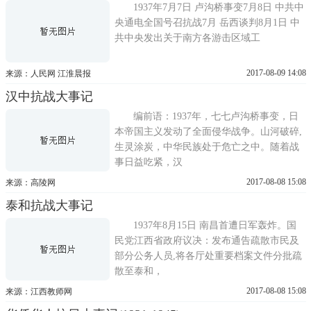
1937年7月7日 卢沟桥事变7月8日 中共中
央通电全国号召抗战7月 岳西谈判8月1日 中
共中央发出关于南方各游击区域工
2017-08-09 14:08
来源：人民网 江淮晨报
汉中抗战大事记
编前语：1937年，七七卢沟桥事变，日
本帝国主义发动了全面侵华战争。山河破碎,
生灵涂炭，中华民族处于危亡之中。随着战
事日益吃紧，汉
2017-08-08 15:08
来源：高陵网
泰和抗战大事记
1937年8月15日 南昌首遭日军轰炸。国
民党江西省政府议决：发布通告疏散市民及
部分公务人员,将各厅处重要档案文件分批疏
散至泰和，
2017-08-08 15:08
来源：江西教师网