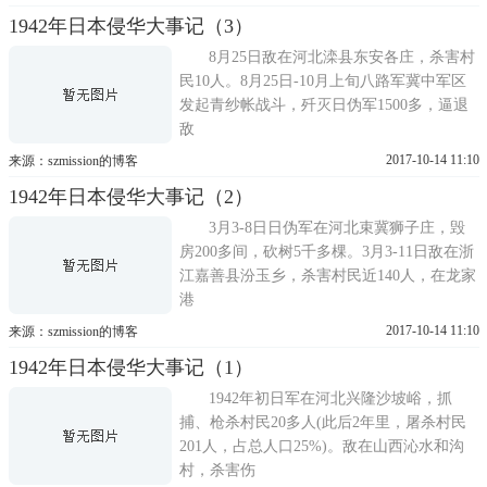
1942年日本侵华大事记（3）
8月25日敌在河北滦县东安各庄，杀害村
民10人。8月25日-10月上旬八路军冀中军区
发起青纱帐战斗，歼灭日伪军1500多，逼退
敌
2017-10-14 11:10
来源：szmission的博客
1942年日本侵华大事记（2）
3月3-8日日伪军在河北束冀狮子庄，毁
房200多间，砍树5千多棵。3月3-11日敌在浙
江嘉善县汾玉乡，杀害村民近140人，在龙家
港
2017-10-14 11:10
来源：szmission的博客
1942年日本侵华大事记（1）
1942年初日军在河北兴隆沙坡峪，抓
捕、枪杀村民20多人(此后2年里，屠杀村民
201人，占总人口25%)。敌在山西沁水和沟
村，杀害伤