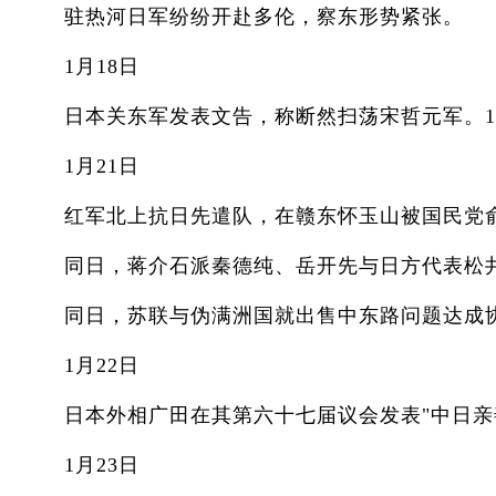
驻热河日军纷纷开赴多伦，察东形势紧张。
1月18日
日本关东军发表文告，称断然扫荡宋哲元军。1
1月21日
红军北上抗日先遣队，在赣东怀玉山被国民党俞
同日，蒋介石派秦德纯、岳开先与日方代表松井谈
同日，苏联与伪满洲国就出售中东路问题达成
1月22日
日本外相广田在其第六十七届议会发表"中日亲善"
1月23日