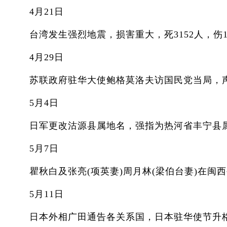
4月21日
台湾发生强烈地震，损害重大，死3152人，伤10
4月29日
苏联政府驻华大使鲍格莫洛夫访国民党当局，声
5月4日
日军更改沽源县属地名，强指为热河省丰宁县
5月7日
瞿秋白及张亮(项英妻)周月林(梁伯台妻)在闽
5月11日
日本外相广田通告各关系国，日本驻华使节升格。