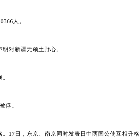
366人。
明对新疆无领土野心。
属。
西被俘。
17日，东京、南京同时发表日中两国公使互相升格