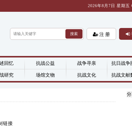
2026年8月7日 星期五 02
搜索
注 册
述回忆
抗战公益
战争寻亲
抗日战争
战研究
场馆文物
抗战文化
抗战文献
分
制链接