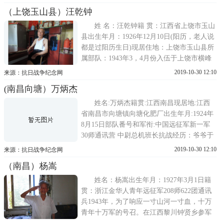
班，我在三班担任班长，一个班只有班长才
（上饶玉山县）汪乾钟
配有枪。当时衣服上面有个小袋子，颜色有
点灰，和上的战友不一样。上面写有运输第
姓 名：汪乾钟籍 贯：江西省上饶市玉山
五中队字样。当时
县出生年月：1926年12月10日(阳历，老人说
都是过阳历生日)现居住地：上饶市玉山县所
属部队：1943年3，4月份入伍于上饶市横峰
县莲荷军政部教导第五团三营九连(师长：敖
2019-10-30 12:10
来源：抗日战争纪念网
建筹，营长：李湘武);208师638团一营一连
(南昌向塘）万炳杰
1475号(师长：黄珍吾)从军、作战经历：
1943年在横峰莲荷军政部教导团训
姓名:万炳杰籍贯:江西南昌现居地:江西
省南昌市向塘镇向塘化肥厂出生年月:1924年
8月15日部队番号和军衔:中国远征军新一军
30师通讯营 中尉总机班长抗战经历：爷爷于
1942年高小毕业后，(老家是向塘)由于日军
2019-10-30 12:10
来源：抗日战争纪念网
的扫荡逃难逃到当时的吉安，通讯兵第三团
（南昌）杨嵩
正好在吉安招人，爷爷在参加考试过关后。
保送到云南。那时的国民政府在云南
姓名：杨嵩出生年月：1927年3月1日籍
贯：浙江金华人青年远征军208师622团通讯
兵1943年，为了响应一寸山河一寸血，十万
青年十万军的号召。在江西黎川钟贤乡参军