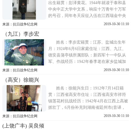
出生籍贯：彭泽黄花。1944年就读于泰和县
中央中正大学中文系，响应十万青年十万军
的号召，同年冬天应征入伍在江西瑞金中央
军校第三分校(也称西岗军校)1945年抗战胜
2019-10-30 11:10
来源：抗日战争纪念网
利，瑞金分校撤销，转到成都，毕业于成都
（九江）李步宏
陆军西岗分校。毕业后分配在国民党72军34
师101团3营8连当了20天的排长，当时的军长
姓名：李步宏籍贯：江苏、盐城出生年
叫杨文泉
月：1924年6月6日家庭住址：江西、九江、
德安县蒲亭镇所属部队：新四军十一中队从
军、作战经历：1942年春李老在家乡盐城加
入了陈毅所属新四军十一中队任军区警卫，
2019-10-30 11:10
来源：抗日战争纪念网
任警卫二班班长。后调去入师部做后勤工
（高安）徐能兴
作。师长叫黄克诚，团长马隆辉。部队没参
加过什么大的战役，基本上是打游击。在江
姓名：徐能兴生日：1912年7月14日籍
苏盐
贯：江西省高安市住址：江西省高安市祥符
镇莲花村抗战经历：1942年4月在江西上高被
抓壮丁，6月份补充到湖南省廷州市(音译，
在网上查不到同音的市，估计是郴州市)，不
2019-10-30 11:10
来源：抗日战争纪念网
记得部队番号了，当时是重机枪手，在岳麓
(上饶广丰) 吴良倾
山时遭遇日本兵，与日本兵打了一仗。后来