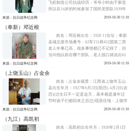
飞机制造公司抗战经历：爷爷小时由于家贫
所以在14岁的时候参加了国民党部队1939年
跟随33集团军第59军在湖北抗击日寇，参加
2019-10-30 11:10
来源：抗日战争纪念网
了随枣会战。当时33集团军总司令是抗日名
（奉新）邓近根
将张自忠，军长是刘培善。1939年5月，日军
第11军向襄河以东的随县与枣阳进攻，当时
姓名：邓近根出生：1920 11住址：奉新
鬼子的
县城北菜市场番号：62军151师452团第二营
老人年事已高，很多事情都已不记得了，但
当问他以前在哪个部队，老人脱口就说出62
军151师452团第二营，当营长的勤务兵，简
2019-10-30 11:10
来源：抗日战争纪念网
要叙述如下：。1936年逃难到南昌，1937年6
（上饶玉山）占金余
月在南昌被抓壮丁入伍，加入62军151师452
团第二营，1938年首次参加抗争，共参加三
姓名：占金余籍贯：江西省上饶市玉山
次长
县出生年月：1927年6月2日(阳历) 4月2日(农
历)(过生日不一定是这天，基本都是逢年过
节时孩子们都回来之后过)现居住地：上饶市
玉山县县城所属部队：208师622团三营八连
2019-10-30 11:10
来源：抗日战争纪念网
(师长：黄珍吾 下一任师长叫：吴啸亚;团
（九江）高凯初
长：王大军)从军、作战经历：1944年11，12
月入伍在上饶并训练了一个月，一个
姓名：高凯初出生年月：1926年2月1日