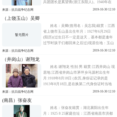
兵团团长是奚望青(浙江东阳人)。1940年在
湖南祁阳学开火车，两年文化理论学习打下
2019-10-30 12:10
来源：抗日战争纪念网
扎实基础。第一年学文化，第二年机车构造
（上饶玉山）吴卿
等理论知识，第三年实践。1942年回到冷水
滩，在湘桂铁路(湖南衡阳—桂林)运输各种
姓名：吴卿(曾用名：吴忘我)籍贯：江西
军用物
省上饶市玉山县出生年月：1927年6月29日
(阳历)(过生日不一定是这天，基本都是逢年
过节时孩子们都回来之后过)现居住地：玉山
县六都乡所属部队：208师622团机枪三连(师
2019-10-30 12:10
来源：抗日战争纪念网
长：黄珍吾 下一任师长叫：吴啸亚;团长：王
（井岗山）谢翔龙
大军;连长：石震;班长：郑若彪)从军、作战
经历：1945年4月在黎川入伍，第
姓名:谢翔龙 性别:男 籍贯:江西井岗山 现
居地:江西省井岗山市茅坪乡马源村出生年
月:1918年8月18日 (农历,身份证记录的是
1913年8月18日,是在换第二代身份证时当地
派出所改的)所属部队番号和军衔:国民革命军
2019-10-30 12:10
来源：抗日战争纪念网
宪兵第十六团4连3排9班一等兵 抗战经历:老
(南昌）张奋友
爷爷1942年高小毕业后违背父亲的意愿弃笔
从戎自愿参军,在广东训练一年后,
姓名：张奋友籍贯：湖北襄阳出生年
月：1925 8 25家庭住址：江西省南昌市洪都