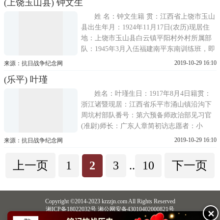
(上饶玉山县) 钟文生
以后当军官，途经广西桂林时被日本兵包
围，被抓去当俘虏帮日军修飞机场，听说要
姓 名：钟文生籍 贯：江西省上饶市玉山
将青年军送去
县出生年月：1924年11月17日(农历)现居住
地：上饶市玉山县白云镇平阳村外村所属部
队：1945年3月入伍福建南平东南训练班，即
中美合作所受训;班副主任：林超(中将)，合
2019-10-29 16:10
来源：抗日战争纪念网
作所所长：戴笠，少将：梅乐斯(美国人)从
(乐平) 叶瑾
军、作战经历：1944年在上饶市灵溪祝同中
学读书时报名入伍青年军后，未去
姓名：叶瑾生日：1917年8月4日籍贯：
浙江诸暨现居：江西省乐平市涌山镇沿沟下
周坑村部队番号：第六预备师政治部见习官
(准尉)师长：广东人章简初访志愿者：小
朱、雪儿Sherry抗战经历：中学毕业后，
2019-10-29 16:10
来源：抗日战争纪念网
1937年在南京考入黄埔十四期中央特训班六
期政治科，学校地址在江西星子县，因南京
上一页
1
2
3
..
10
下一页
沦陷，日本人打算进攻南昌，学校搬到湖
Copyright ©2014-2023 krzzjn.com All Rights Reserved
湘ICP备18022032号 湘公网安备43010402000821号
✕
中央网信办违法和不良信息举报中心
长沙市互联网违法和不良信息举报中心