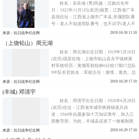
与部队分散，在赣州市又被抓壮丁，加入25
姓名：吴良倾 (男)民族：汉族出生年
月：1922年11月1日(农历)籍贯：江西省广丰
县现住址：江西省上饶市广丰县;所属部队番
号：老人不知道部队番号，也不识字(老人不
识字，但自己的名字写的很漂亮);老人家庭情
2019-10-30 11:10
来源：抗日战争纪念网
况：1个儿子，五个女儿，;老人身体健康状
（上饶铅山）周元湖
况：心脏不好，有肩周炎，风湿，常年贴膏
药;老人经济状况：每月有政府
姓名：周元湖出生日期：1919年5月16日
(农历)现居住地：上饶市铅山县永平镇林家
村军校经历：黄埔军校桂林6分校17期17总队
9中队长官姓名：军校主任：黄维，黄杰。总
队长：廖坑(音)，中队长：项寿福原属部队
2019-10-29 17:10
来源：抗日战争纪念网
番号及军衔职务：100军独立33旅 饶梁师管
(丰城) 邓清宇
区2团1营9连1排从军经历(老兵自述)：1938
年入军校学习训练，在学校训练期间
姓名：邓清宇出生日期：1926年6月28日
(农历)住址：江西省丰城市铁路镇老兵自
述：1944年自愿参加十万知识青年，加入江
西教导营。为此，丰城县还发了一枚银制奖
章送给爷爷，其中有四个字为民先锋。在泰
2019-10-29 17:10
来源：抗日战争纪念网
和受训三个月，本来计划去缅甸军训以准备