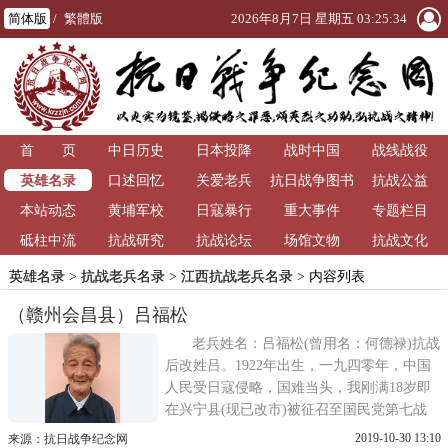
简体版
/
繁體版
2026年8月7日 星期五 03:25:34
首 页
中日历史
日本投降
战时中国
战线战役
英雄名录
口述回忆
关爱老兵
抗日战争图书
抗战公益
本站动态
黄埔军校
日寇暴行
重大事件
馆
专题栏目
砥柱中流
抗战研究
抗战论坛
场馆文物
抗战文化
英雄名录
>
抗战老兵名录
>
江西抗战老兵名录
> 内容列表
（赣州会昌县）吕福松
老兵姓名：吕福松(曾用名：何德禄)抗战
后改姓吕。1922年出生，一九四零年，中国
人民受日寇侵略，国难当头，我刚满18岁即
在兴宁县(现已改市)被征召至国民党第七战
区兵监部总监部运输第五中队。中队分九个
2019-10-30 13:10
来源：抗日战争纪念网