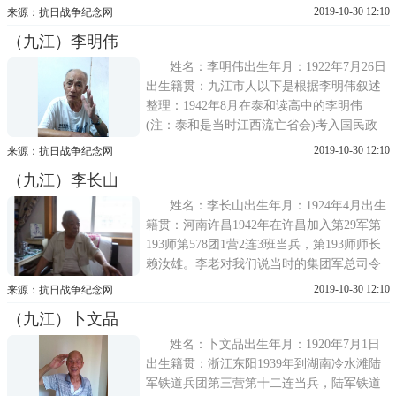
入伍、集训。军长是黄维，师长是黄珍吾，
2019-10-30 12:10
来源：抗日战争纪念网
团长是黄大军。当时青年军的福利很好。武
（九江）李明伟
器是卡宾枪、穿皮鞋、吃的是罐头。青年军
在福建厦门、广东广州(这时的装备很好、发
姓名：李明伟出生年月：1922年7月26日
的是2
出生籍贯：九江市人以下是根据李明伟叙述
整理：1942年8月在泰和读高中的李明伟
(注：泰和是当时江西流亡省会)考入国民政
府军事委员会调查统计局(简称"军统局")电讯
2019-10-30 12:10
来源：抗日战争纪念网
培训班，在重庆受训，班主任是戴笠兼任，
（九江）李长山
具体管训练的是陈俊少将，1944年1月毕业，
每分钟可打180个字,成为一名合格的电报
姓名：李长山出生年月：1924年4月出生
员，被派到
籍贯：河南许昌1942年在许昌加入第29军第
193师第578团1营2连3班当兵，第193师师长
赖汝雄。李老对我们说当时的集团军总司令
是汤恩伯(穿越注：赖汝雄部为汤恩伯第31集
2019-10-30 12:10
来源：抗日战争纪念网
团军所辖)。1944年赖汝雄升任第78军军长，
（九江）卜文品
李长山在该部当传令兵。李长山回忆部队前
后跟日本人打过两次大仗。第一次是1944年
姓名：卜文品出生年月：1920年7月1日
在
出生籍贯：浙江东阳1939年到湖南冷水滩陆
军铁道兵团第三营第十二连当兵，陆军铁道