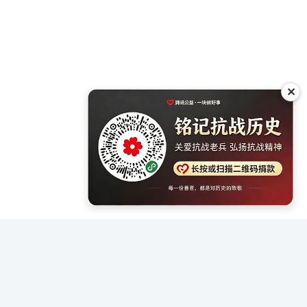
✕
虹口
015年出版 点击：