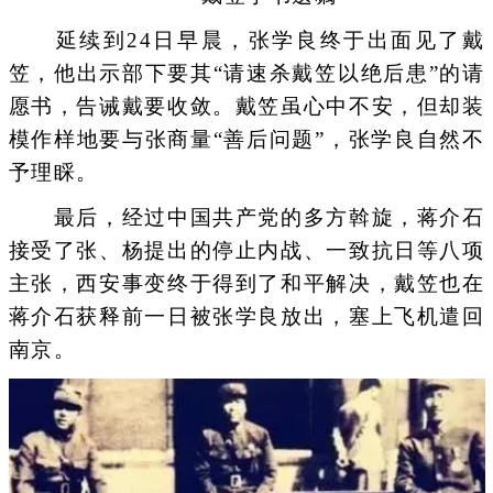
延续到24日早晨，张学良终于出面见了戴
笠，他出示部下要其“请速杀戴笠以绝后患”的请
愿书，告诫戴要收敛。戴笠虽心中不安，但却装
模作样地要与张商量“善后问题”，张学良自然不
予理睬。
最后，经过中国共产党的多方斡旋，蒋介石
接受了张、杨提出的停止内战、一致抗日等八项
主张，西安事变终于得到了和平解决，戴笠也在
蒋介石获释前一日被张学良放出，塞上飞机遣回
南京。