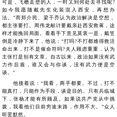
可是，飞檐走壁的人，一时又到何处去寻找呢?
如今我愿随戴先生化装混入西安，再想办
法。”而郑介民、梁干乔认为政治解决是空想，
都主张要打。周伟龙献计要戴亲赴西安救蒋，这
样才能挽回局面。看着手下意见莫衷一是，戴笠
倒是冷静下来了，他说：“打吗?不打都难得救活
命出来，打不是催命符吗?夫人顾虑重重，认为
主张打是别有文章。自古以来，政治如果没有武
力作后盾，谁又会与你谈，没有武力便是空
谈。”
他接着说：“我看，两手都要。不过，打不
能真打，只能作为手段，谈是目的。只有兵临城
下，张杨才能有所顾及。如果说共产党从中挑
拨，我看他们目前穷途末路，作用不大。”众人
听罢默然。