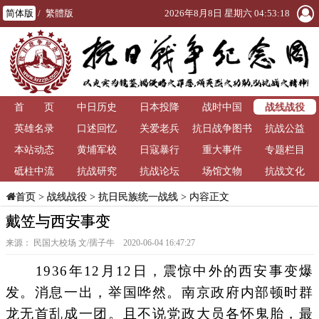
简体版
/
繁體版
2026年8月8日 星期六 04:53:20
战线战役
首 页
中日历史
日本投降
战时中国
英雄名录
口述回忆
关爱老兵
抗日战争图书
抗战公益
本站动态
黄埔军校
日寇暴行
重大事件
馆
专题栏目
砥柱中流
抗战研究
抗战论坛
场馆文物
抗战文化
>
战线战役
>
抗日民族统一战线
> 内容正文
首页
戴笠与西安事变
来源： 民国大校场 文/孺子牛 2020-06-04 16:47:27
1936年12月12日，震惊中外的西安事变爆
发。消息一出，举国哗然。南京政府内部顿时群
龙无首乱成一团。且不说党政大员各怀鬼胎，最