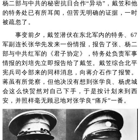
杨二部与中共的秘密抗日合作“异动”，戴笠和他
的特务处已有所耳闻，但苦无明确的证据，一时
被疏忽了。
事变前夕，戴笠潜伏在东北军内的特务、67
军副连长张华先发来一份情报，报告了张、杨二
部与中共红军的《君子协定》，特务处负责军事
情报的刘培先立即报告给了戴笠。戴笠综合北平
宪兵司令部来的同样消息，向蒋介石作了报警。
蒋虽有所觉察，但他决没有想到张学良、杨虎城
会这么快贸然对自己下手，于是按计划来到西
安，并照样毫无顾忌地对张学良“痛斥”一番。