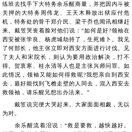
练班去找手下大特务余乐醒商量，并把因内斗被
关押的大特务周伟龙、王天木释放出狱应付危
机，特务处的骨干郑介民、梁干乔也闻讯相继赶
来。戴笠哭丧着脸对他们说：“如何是好?领袖在
西安被张学良、杨虎城劫持了，生死难卜。我见
了何部长，他主张立即对西安方面进行讨伐。见
了夫人和宋院长，则认为要用政治解决，打不
得。贺衷寒、桂永清等人也是主张兴师问罪。如
此情况，领袖又能如何得救呢?我想亲自到西安
去，最好能找到飞檐走壁的人同去，混入西安去
救领袖，请乐醒兄想出办法来。”
戴笠说完便大哭起来。大家面面相觑，无以
为对。
余乐醒流着泪说：“救是要救，越快越好。