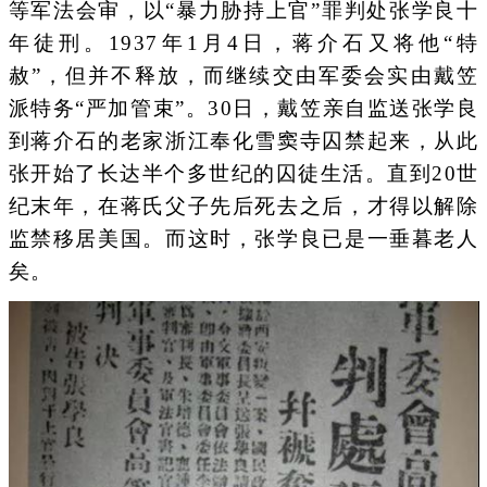
等军法会审，以“暴力胁持上官”罪判处张学良十
年徒刑。1937年1月4日，蒋介石又将他“特
赦”，但并不释放，而继续交由军委会实由戴笠
派特务“严加管束”。30日，戴笠亲自监送张学良
到蒋介石的老家浙江奉化雪窦寺囚禁起来，从此
张开始了长达半个多世纪的囚徒生活。直到20世
纪末年，在蒋氏父子先后死去之后，才得以解除
监禁移居美国。而这时，张学良已是一垂暮老人
矣。