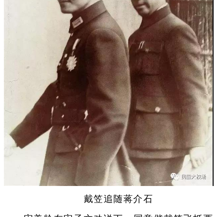
戴笠追随蒋介石