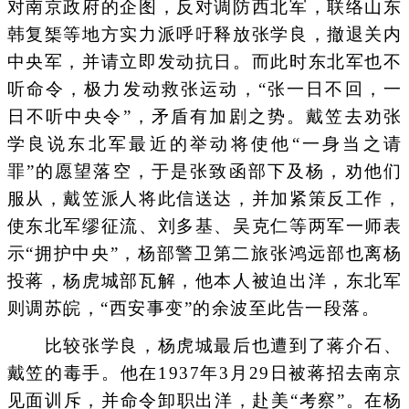
对南京政府的企图，反对调防西北军，联络山东
韩复榘等地方实力派呼吁释放张学良，撤退关内
中央军，并请立即发动抗日。而此时东北军也不
听命令，极力发动救张运动，“张一日不回，一
日不听中央令”，矛盾有加剧之势。戴笠去劝张
学良说东北军最近的举动将使他“一身当之请
罪”的愿望落空，于是张致函部下及杨，劝他们
服从，戴笠派人将此信送达，并加紧策反工作，
使东北军缪征流、刘多基、吴克仁等两军一师表
示“拥护中央”，杨部警卫第二旅张鸿远部也离杨
投蒋，杨虎城部瓦解，他本人被迫出洋，东北军
则调苏皖，“西安事变”的余波至此告一段落。
比较张学良，杨虎城最后也遭到了蒋介石、
戴笠的毒手。他在1937年3月29日被蒋招去南京
见面训斥，并命令卸职出洋，赴美“考察”。在杨