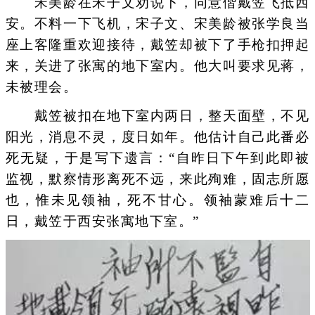
宋美龄在宋子文劝说下，同意偕戴笠飞抵西
安。不料一下飞机，宋子文、宋美龄被张学良当
座上客隆重欢迎接待，戴笠却被下了手枪扣押起
来，关进了张寓的地下室内。他大叫要求见蒋，
未被理会。
戴笠被扣在地下室内两日，整天面壁，不见
阳光，消息不灵，度日如年。他估计自己此番必
死无疑，于是写下遗言：“自昨日下午到此即被
监视，默察情形离死不远，来此殉难，固志所愿
也，惟未见领袖，死不甘心。领袖蒙难后十二
日，戴笠于西安张寓地下室。”