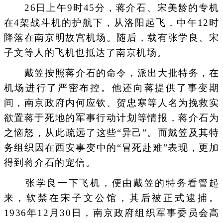
26日上午9时45分，蒋介石、宋美龄的专机
在4架战斗机的护航下，从洛阳起飞，中午12时
降落在南京明故宫机场。随后，载有张学良、宋
子文等人的飞机也抵达了南京机场。
戴笠按照蒋介石的命令，派出大批特务，在
机场进行了严密布控。他还向蒋提供了事变期
间，南京政府内何应钦、贺忠寒等人名为挽救实
欲置蒋于死地的军事行动计划等情报，蒋介石为
之恼怒，从此疏远了这些“异己”。而戴笠及其特
务组织因在西安事变中的“冒死赴难”表现，更加
得到蒋介石的宠信。
张学良一下飞机，便由戴笠的特务看管起
来，软禁在宋子文公馆，其后被正式逮捕。
1936年12月30日，南京政府组织军事委员会高