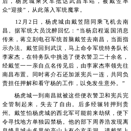
后，杨虎城乘火车抵达武昌车站，被戴笠率
众“迎接”，从此落入军统魔掌。
12月2日，杨虎城由戴笠陪同乘飞机去南
昌。据军统大员沈醉回忆：“当杨启程返国消息
传来，蒋立刻电召军统首脑戴笠去南昌，当面指
示办法。戴笠回到武汉，马上命令军统特务队长
李家杰，在特务队中挑选了便衣警卫二十余名，
经戴笠一一亲自点名传见后，由李家杰率领先往
南昌布置。同时蒋介石还加派宪兵一连，共同负
责担任押解和看守杨的工作，以免发生意外。”
杨虎城一到南昌就被这些便衣警卫和宪兵完
全管制起来，失去了自由。后多经辗转押到贵
州。戴笠怕杨虎城的西北军可能前来劫狱，便下
令寻找地方单独囚禁杨。他的部下周养浩发现离
息烽县城十多里的高山上有个玄天洞，请戴笠上