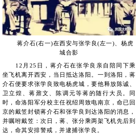
蒋介石(右一)在西安与张学良(左一)、杨虎
城合影
12月25日，蒋介石在张学良亲自陪同下乘
坐飞机离开西安，当日抵达洛阳。一到洛阳，蒋
介石便要求张学良致电杨虎城，要他释放陈诚、
卫立煌、蒋鼐文、陈调元等蒋的随行大员。同
时，命洛阳军分校主任祝绍周致电南京，命已回
京的戴笠封锁蒋介石和张学良到达洛阳的消息，
并嘱咐戴笠：次日，蒋、张分乘两架飞机先后到
达，命其安排警戒，并逮捕张学良。