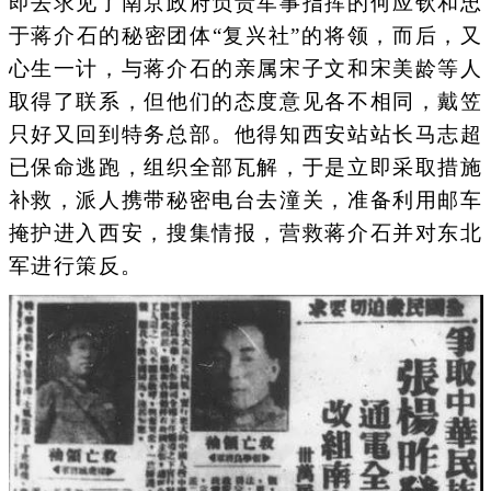
即去求见了南京政府负责军事指挥的何应钦和忠
于蒋介石的秘密团体“复兴社”的将领，而后，又
心生一计，与蒋介石的亲属宋子文和宋美龄等人
取得了联系，但他们的态度意见各不相同，戴笠
只好又回到特务总部。他得知西安站站长马志超
已保命逃跑，组织全部瓦解，于是立即采取措施
补救，派人携带秘密电台去潼关，准备利用邮车
掩护进入西安，搜集情报，营救蒋介石并对东北
军进行策反。