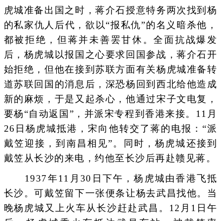
虎城准备出国之时，蒋介石授意特务两次找到杨
的私家仇人后代，欲以“报私仇”的名义暗杀他，
都被拒绝，但蒋并未善罢甘休。全面抗战爆发
后，杨虎城以报国之心要求回国参战，蒋介石开
始拒绝，但他在接到苏联方面有关杨虎城准备转
道苏联回国的消息后，深恐杨回到西北给他造成
新的麻烦，于是又起杀心，他通过宋子文电复，
要杨“自动返国”，并派宋专程到香港来接。11月
26日杨虎城抵港，宋向他转交了蒋的电报：“派
戴笠迎接，到南昌相见”。同时，杨虎城还接到
戴笠从长沙的来电，约他至长沙后再赴赣见蒋。
1937年11月30日下午，杨虎城由香港飞抵
长沙。可戴笠留下一张便条让杨去武昌找他。当
晚杨虎城又上火车从长沙赶赴武昌。12月1日午