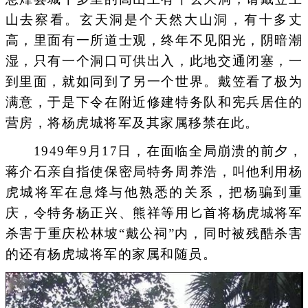
山去察看。玄天洞是个天然大山洞，有十多丈
高，里面有一所道士观，终年不见阳光，阴暗潮
湿，只有一个洞口可供出入，此地交通闭塞，一
到里面，就如同到了另一个世界。戴笠看了极为
满意，于是下令在附近修建特务队和宪兵居住的
营房，将杨虎城将军及其家属移禁在此。
1949年9月17日，在面临全局崩溃的前夕，
蒋介石亲自指使保密局特务周养浩，叫他利用杨
虎城将军在息烽与他熟悉的关系，把杨骗到重
庆，令特务杨正兴、熊祥等用匕首将杨虎城将军
杀害于重庆松林坡“戴公祠”内，同时被残酷杀害
的还有杨虎城将军的家属和随员。