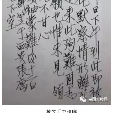
戴笠手书遗嘱