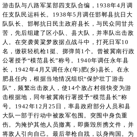
游击队与八路军某部四支队合编，1938年4月调
任支队民运科长。1938年5月调任邯郸县抗日大
队队长、邯郸抗日民主政府县长，与民众同甘共
苦，先后组建了区小队、县大队，并率队出击敌
人。在突袭黄粱梦敌据点战斗中，打死日军10
名，缴获轻机枪1挺、掷弹筒1个。曾被冀南行政
公署授予“模范县长”称号。1940年调任永年县
长，1942年4月又调任永(年)肥(乡)县长。在永
肥县任内，根据当地情况组织“保护壮丁游击
队”，频繁出击敌人，使14个敌占村很快变为游
击根据地，同年被冀南行署授予“模范县长”称
号。1942年12月25日，率县政府部分人员和县
大队一部于行动中被敌军包围。突围中身负重
伤。为掩护其他人员撤离，即撕毁所携文件，并
将敌人引向自己。最后举枪自戕，以身殉国。为