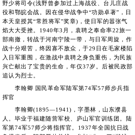
野少将司令(浅野曾参加过上海战役、台儿庄战
役和鄂皖会战。因在侵华战争中“功勋卓著”，日
本天皇授其“常胜将军”奖章)，使日军的嚣张气
焰大大受挫。1940年3月，袁聘之奉命率22旅一
部南撤，转战于河南宁陵一带，与日军周旋，作
战十分艰苦，终因寡不敌众，于29日在毛家楼陷
入日军重围，在激战中袁聘之身负重伤，为民族
兴亡献出了宝贵的生命，年仅37岁。后被民政部
追认为烈士。
李翰卿 国民革命军陆军第74军57师步兵指
挥官
李翰卿(1895—1941)，字墨林，山东濮县
人。毕业于福建随营军校、庐山军官训练团。陆
军第74军57师少将指挥官。1937年全国抗日战