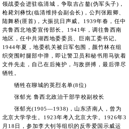
领战委会进驻临清城，争取吉占鏊(伪军头子)，
枪毙刘彝忱(临清维持会副会长)，公判张殿卿、
陆舞桥(匪首)，大振抗日声威。1939年春，任中
共鲁西北地委宣传部长。1941年，调往鲁西南
地区，任中共湖西地委委员、巨南工委书记。
1944年夏，地委机关被日军包围，颜竹林在组
织突围时腿部中弹，即让警卫员和秘书用马驮着
文件先走，自己在后掩护，与敌拼搏，最后弹尽
牺牲。
牺牲在聊城的英烈名单(8位)
张郁光 鲁西北政治干部学校副校长
张郁光(1905—1938)，山东济南人，曾为
北京大学学生。1923年考入北京大学。1926年3
月18日，参加李大钊等组织的反帝爱国示威运