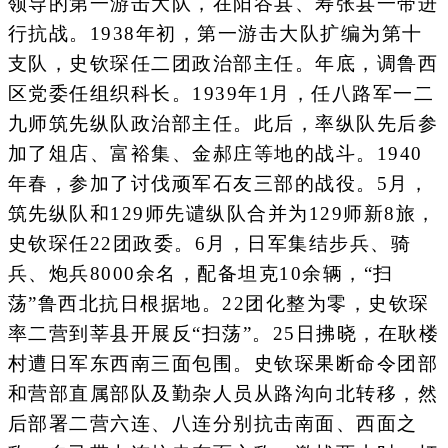
领导的第一游击大队，在阳谷县、寿张县一带进
行抗战。1938年初，第一游击大队扩编为第十
支队，史钦琛任二团政治部主任。年底，调鲁西
区党委任组织科长。1939年1月，任八路军一二
九师筑先纵队政治部主任。此后，率纵队先后参
加了俎店、富裕集、金郝庄等地的战斗。1940
年春，参加了讨伐顽军石友三部的战役。5月，
筑先纵队和129师先谴纵队合并为129师新8旅，
史钦琛任22团政委。6月，日军集结步兵、骑
兵、炮兵8000余名，配备坦克10余辆，“扫
荡”鲁西北抗日根据地。22团化整为零，史钦琛
率二营到莘县开展反“扫荡”。25日拂晓，在耿楼
村遭日军东西南三面包围。史钦琛果断命令团部
和营部直属部队及勤杂人员从路沟向北转移，然
后部署二营六连、八连分别抗击南面、西面之