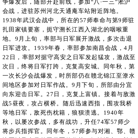
争爆发后，随部开赴前线，参加“八·一三”淞沪
会战，进驻苏州河北天通庵车站附近阵地。
1938年武汉会战中，所在的57师奉命与第9师驻
扎田家镇要塞，扼守溯长江西入湖北的咽喉重
地。9月上旬，率部与日军展开激战，多次击退
日军进攻。1939年春，率部参加南昌会战，4月
22日，率部对据守高安之日军发起猛攻，激战至
次日，终将日军打跨，克复高安城。同年秋，第
一次长沙会战爆发，时所部仍在赣北锦江至潦水
间地区参加对日军作战。9月下旬，所部由分宜
向东迎击日军。27日，克复上富镇。接着与敌激
战5昼夜，攻占横桥。随后迅速西指，围攻我桥
等地日军，敌死伤枕籍，狼狈溃逃。1940年
秋，以屡次参战，多有战功，升任74军57师少
将步兵指挥官。同年冬，57师参与对湘、鄂、赣