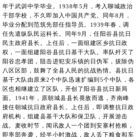
年于武训中学毕业。1938年5月，考入聊城政治
干部学校，不久即加入中国共产党。同年8月，
毕业分配到范筑先部任指导员。1939年春，调
任先遣纵队民运科长。同年9月，任阳谷县抗日
民主政府县长。上任后，一面组建区乡抗日政
权，一面组建阳谷县抗日基干大队。率队歼灭了
阳谷忠孝团，阻击进犯安乐镇的日伪军，拔除伪
八区区部，鼓舞了全县人民的抗战热情。县抗日
基干大队由原来2个中队迅速扩编到5个中队，各
区也相继建立了区队，开创了阳谷县抗日新局
面。1941年，原朝城县县长畏敌而逃，齐南峰
接任朝城抗日政府县长。上任后，即调整抗日政
府机构，组建县基干大队和保卫队，开展游击
战。麦收时节，闻讯敌人一个团到安寨村抢粮，
即率部奔袭，经半小时激战，敌人丢下粮食和车