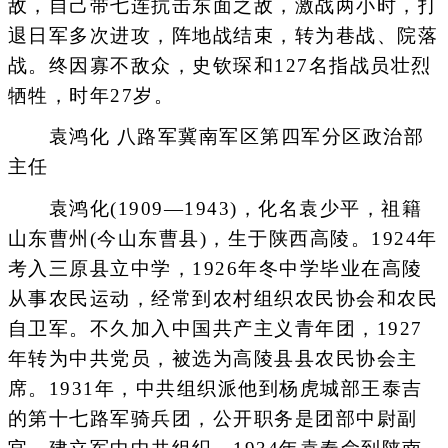
敌，自己带七连抗击东面之敌，激战两小时，打
退日军多次进攻，阵地战结束，转为巷战、院落
战。终因寡不敌众，史钦琛和127名指战员壮烈
牺牲，时年27岁。
袁鸿化 八路军冀南军区第四军分区政治部
主任
袁鸿化(1909—1943)，化名袁少平，祖籍
山东曹州(今山东曹县)，生于陕西高陵。1924年
考入三原县立中学，1926年冬中学毕业在高陵
从事农民运动，经常到农村组织农民协会和农民
自卫军。不久加入中国共产主义青年团，1927
年转为中共党员，被选为高陵县县农民协会主
席。1931年，中共组织派他到杨虎城部王泰吉
的第十七路军骑兵团，公开职务是团部中尉副