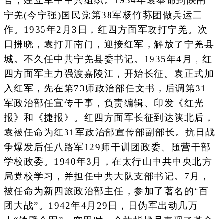
官，建立军中中共组织。1934年袁奉命到陕南
宁羌(今宁强)国民党第38军杨竹荪团做兵运工
作。1935年2月3日，红四方面军攻打宁羌。次
日拂晓，袁打开南门，迎接红军，解放了宁羌县
城。不久任中共宁羌县委书记。1935年4月，红
四方面军主力强渡嘉陵江，开始长征。袁正式加
入红军，先在第73师政治部任文书，后调第31
军政治部任宣传干事，负责编辑、印发《红光
报》和《捷报》。红四方面军长征到达陕北后，
袁被任命为红31军政治部宣传部副部长。抗日战
争爆发后任八路军129师干训团政委、随营干部
学校政委。1940年3月，在太行山中共中央北方
局党校学习，并担任中共大队支部书记。7月，
被任命为新四旅政治部主任，参加了著名的“百
团大战”。1942年4月29日，日伪军出动几万