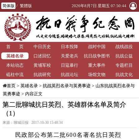
简体版
/
繁體版
2026年8月7日 星期五 07:50:45
首 页
中日历史
日本投降
战时中国
战线战役
英雄名录
口述回忆
关爱老兵
抗日战争图书
抗战公益
本站动态
黄埔军校
日寇暴行
重大事件
馆
专题栏目
砥柱中流
抗战研究
抗战论坛
场馆文物
抗战文化
>
英雄名录
>
抗战英烈名录与英勇事迹
>
山东抗战英烈名录与
首页
英勇事迹
> 内容正文
第二批聊城抗日英烈、英雄群体名单及简介
（1）
来源：聊城日报 2017-10-30 15:48:34
民政部公布第二批600名著名抗日英烈