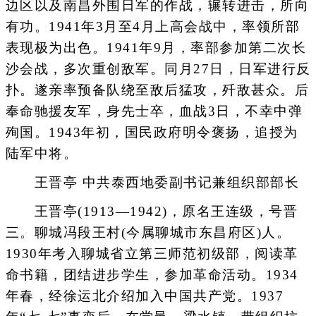
边区以及南昌外围日军的作战，辗转进击，所向
有功。1941年3月至4月上高会战中，率领所部
表现极为出色。1941年9月，率部参加第二次长
沙会战，多次重创敌军。同月27日，日军进行反
扑。遂亲率预备队绕至敌后猛攻，歼敌甚众。后
奉命驰援友军，身先士卒，血战3日，不幸中弹
殉国。1943年初，国民政府明令褒扬，追授为
陆军中将。
王晋亭 中共泰西地委副书记兼组织部部长
王晋亭(1913—1942)，原名王连级，号晋
三。聊城冯段王村(今属聊城市东昌府区)人。
1930年考入聊城省立第三师范初级部，阅读革
命书籍，团结进步学生，参加革命活动。1934
年春，经徐运北介绍加入中国共产党。1937