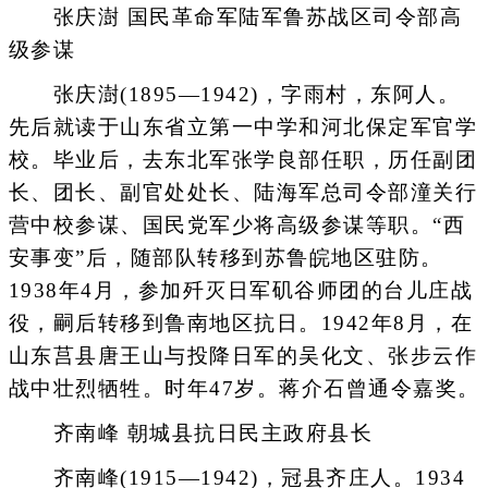
张庆澍 国民革命军陆军鲁苏战区司令部高
级参谋
张庆澍(1895—1942)，字雨村，东阿人。
先后就读于山东省立第一中学和河北保定军官学
校。毕业后，去东北军张学良部任职，历任副团
长、团长、副官处处长、陆海军总司令部潼关行
营中校参谋、国民党军少将高级参谋等职。“西
安事变”后，随部队转移到苏鲁皖地区驻防。
1938年4月，参加歼灭日军矶谷师团的台儿庄战
役，嗣后转移到鲁南地区抗日。1942年8月，在
山东莒县唐王山与投降日军的吴化文、张步云作
战中壮烈牺牲。时年47岁。蒋介石曾通令嘉奖。
齐南峰 朝城县抗日民主政府县长
齐南峰(1915—1942)，冠县齐庄人。1934