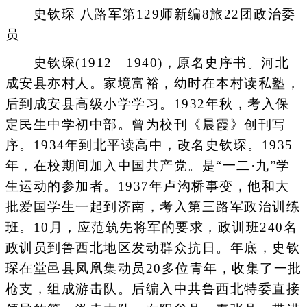
史钦琛 八路军第129师新编8旅22团政治委
员
史钦琛(1912—1940)，原名史序书。河北
成安县亦村人。家境富裕，幼时在本村读私塾，
后到成安县高级小学学习。1932年秋，考入保
定民生中学初中部。曾为校刊《晨霞》创刊写
序。1934年到北平读高中，改名史钦琛。1935
年，在校期间加入中国共产党。是“一二·九”学
生运动的参加者。1937年卢沟桥事变，他和大
批爱国学生一起到济南，考入第三路军政治训练
班。10月，应范筑先将军的要求，政训班240名
政训员到鲁西北地区发动群众抗日。年底，史钦
琛在堂邑县凤凰集动员20多位青年，收集了一批
枪支，组成游击队。后编入中共鲁西北特委直接