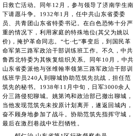
日救亡活动。同年12月，参与领导了济南学生南
下请愿斗争。1932年1月，任中共山东省委委
员、共青团山东省特委书记。在白色恐怖十分严
重的情况下，利用家庭的特殊地位(其父为姚以
价)，掩护革命同志。“七·七”事变后，到国民革
命军第三路军政治干部训练班工作。不久，中共
鲁西北特委为其恢复组织关系。同年10月，中共
山东省委派他与张维翰率领第三路军政治干部训
练班学员240人到聊城协助范筑先抗战，担任范
筑先的秘书。1938年11月中旬，日军3000余人
分三路侵犯聊城。姚第鸿和政治部已撤出聊城，
当他发现范筑先未按原计划离开，遂返回城内，
奋不顾身地参加了战斗。协助范筑先指挥守城，
最后在激烈巷战中壮烈牺牲。
郁仁治 山东省第1区行政督察专员