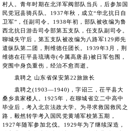
村人。青年时期在北洋军阀部队当兵，后参加国
民党冠县骑兵队。1937年秋，成立“华北抗日自
卫军”，任副司令。1938年初，部队被收编为鲁
西北抗日游击司令部第五支队，任支队副司令。
聊城失守后，第五支队被改编为八路军129师先
遣纵队第二团，荆维德任团长。1939年3月，荆
维德在茌平县琉璃寺(今属高唐县)被日军包围，
突围中身负重伤，经治不愈而逝。
袁聘之 山东省保安第22旅旅长
袁聘之(1903—1940)，字诏三，茌平县大
桑乡袁家楼人。1925年，在聊城省立二中高中
毕业后，考入北京法政大学。为寻求救国救民之
路，毅然转学考入国民党黄埔军校第五期，
1927年随军参加北伐。1929年为了继续深造，