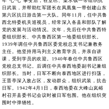
年“七·七”事变后，在堂邑、梁水镇一带组织抗
日武装，并帮助红军团长在凤凰集一带创建山东
第六区抗日游击第一大队。同年11月，任中共鲁
西北特委机关巡视员，经常深入各县和部队了解
党的发展与活动情况。次年，先后任中共鲁西特
委组织部长、中共鲁西区第一地委组织部长。
1939年调任中共鲁西区委党校总支书记兼教务
主任。他坚持用马列主义教育学员，并亲自讲
课，受到学员的欢迎。1940年春任中共鲁西区
党校总支书记。后调任中共泰西地委副书记兼组
织部长。当时，日军不断向泰西地区进行扫荡，
王晋亭深入敌占区，发动群众，组织武装，抗击
日军。1942年4月1日，泰西地委在大峰山岚峪
村召开县委书记会议时被日军包围。他在组织突
围时中弹牺牲。