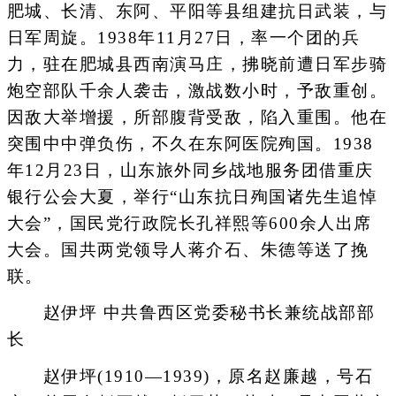
肥城、长清、东阿、平阳等县组建抗日武装，与
日军周旋。1938年11月27日，率一个团的兵
力，驻在肥城县西南演马庄，拂晓前遭日军步骑
炮空部队千余人袭击，激战数小时，予敌重创。
因敌大举增援，所部腹背受敌，陷入重围。他在
突围中中弹负伤，不久在东阿医院殉国。1938
年12月23日，山东旅外同乡战地服务团借重庆
银行公会大夏，举行“山东抗日殉国诸先生追悼
大会”，国民党行政院长孔祥熙等600余人出席
大会。国共两党领导人蒋介石、朱德等送了挽
联。
赵伊坪 中共鲁西区党委秘书长兼统战部部
长
赵伊坪(1910—1939)，原名赵廉越，号石