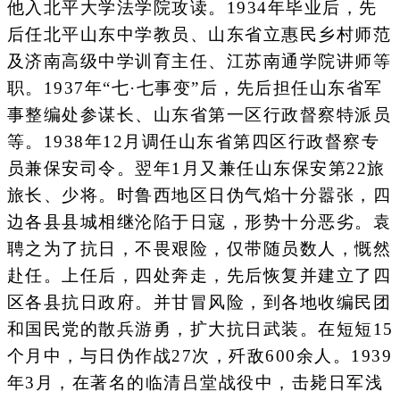
他入北平大学法学院攻读。1934年毕业后，先
后任北平山东中学教员、山东省立惠民乡村师范
及济南高级中学训育主任、江苏南通学院讲师等
职。1937年“七·七事变”后，先后担任山东省军
事整编处参谋长、山东省第一区行政督察特派员
等。1938年12月调任山东省第四区行政督察专
员兼保安司令。翌年1月又兼任山东保安第22旅
旅长、少将。时鲁西地区日伪气焰十分嚣张，四
边各县县城相继沦陷于日寇，形势十分恶劣。袁
聘之为了抗日，不畏艰险，仅带随员数人，慨然
赴任。上任后，四处奔走，先后恢复并建立了四
区各县抗日政府。并甘冒风险，到各地收编民团
和国民党的散兵游勇，扩大抗日武装。在短短15
个月中，与日伪作战27次，歼敌600余人。1939
年3月，在著名的临清吕堂战役中，击毙日军浅