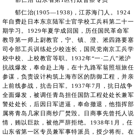
郁仁治(1905—1938)，江苏海门人。1924
年自费赴日本东京陆军士官学校工兵科第二十一
期学习。1929年夏学成回国，历任国民革命军
教导第一师上尉教官，宁、镇、澄、淞四路要塞
司令部工兵训练处少校连长，国民党南京工兵学
校中校、上校教官等职。1932年“一·二八”淞沪
抗战爆发，奉命赴上海，在十九路军翁照垣旅任
参谋，负责设计构筑上海市区的防御工程，并亲
上前线参战，抗击日军。1937年7月，抗日战争
全面爆发，被调任青岛担任国防工程处处长兼军
警处处长，后因日军进逼，奉命撤退，他指挥部
属将青岛几家日商纱厂焚毁。日商事先曾托人说
情，贿以巨款，被他严辞拒绝。1938年1月，任
山东省第一区专员兼军事特派员，授少将衔。在