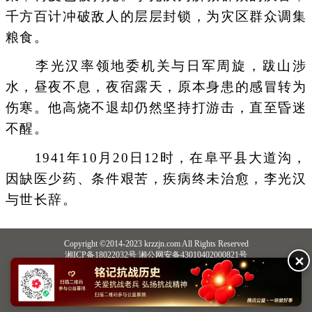
千方百计冲破敌人的层层封锁，为灾区群众调集
粮食。
李光汉率领地委机关与日军周旋，跋山涉
水，昼夜不息，夜宿露天，原本身患的感冒转为
伤寒。他高烧不退却仍然坚持打游击，直至昏迷
不醒。
1941年10月20日12时，在阜平县大道沟，
因缺医少药、条件艰苦，疾病终未治愈，李光汉
与世长辞。
Copyright ©2014-2023 krzzjn.com All Rights Reserved
湘ICP备18022032号 湘公网安备43010402000821号
✕
中央网信办违法和不良信息举报中心
长沙市互联网违法和不良信息举报中心
不良信息举报电话：0731-85531328 19198230121（微信同号）
纠错电话：18182129125 15116420702
QQ：2652168198