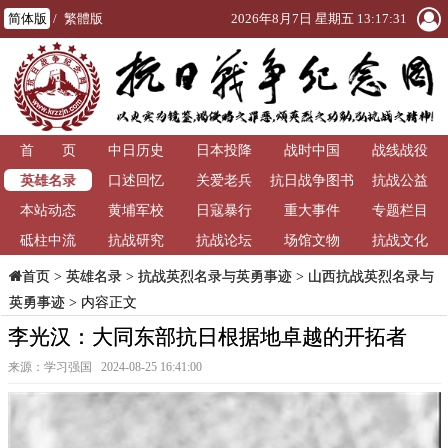
简体版
/
繁體版
2026年8月7日 星期五 13:17:31
首 页
中日历史
日本投降
战时中国
战线战役
英雄名录
口述回忆
关爱老兵
抗日战争图书
抗战公益
本站动态
黄埔军校
日寇暴行
重大事件
馆
专题栏目
砥柱中流
抗战研究
抗战论坛
场馆文物
抗战文化
>
英雄名录
>
抗战英烈名录与英勇事迹
>
山西抗战英烈名录与
首页
英勇事迹
> 内容正文
李光汉：大同东部抗日根据地卓越的开拓者
来源：学习强国 2024-08-25 16:41:00