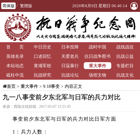
简体版
/
繁體版
2026年8月9日 星期日 06:40:14
首 页
中日历史
日本投降
战时中国
战线战役
英雄名录
口述回忆
关爱老兵
抗日战争图书
抗战公益
重大事件
本站动态
黄埔军校
日寇暴行
馆
专题栏目
砥柱中流
抗战研究
抗战论坛
场馆文物
抗战文化
>
重大事件
>
9.18事变
> 内容正文
首页
九一八事变前夕东北军与日军的兵力对比
来源：西陆尖锐前线 2017-03-07 15:51:45
事变前夕东北军与日军的兵力对比日军方面
1：兵力人数：