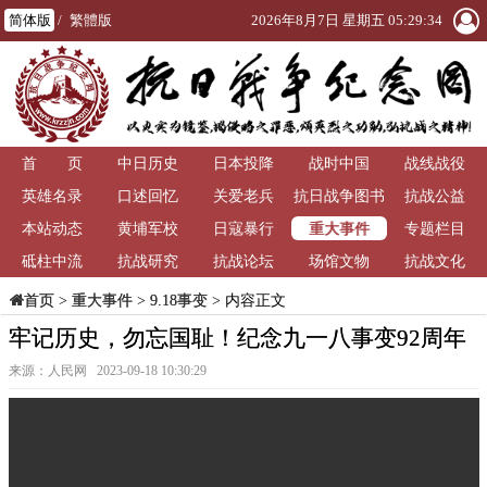
简体版
/
繁體版
2026年8月7日 星期五 05:29:34
首 页
中日历史
日本投降
战时中国
战线战役
英雄名录
口述回忆
关爱老兵
抗日战争图书
抗战公益
重大事件
本站动态
黄埔军校
日寇暴行
馆
专题栏目
砥柱中流
抗战研究
抗战论坛
场馆文物
抗战文化
>
重大事件
>
9.18事变
> 内容正文
首页
牢记历史，勿忘国耻！纪念九一八事变92周年
来源：人民网 2023-09-18 10:30:29